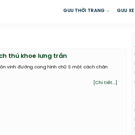
GUU THỜI TRANG
GUU XE
ch thú khoe lưng trần
 tôn vinh đường cong hình chữ S một cách chân
[Chi tiết...]