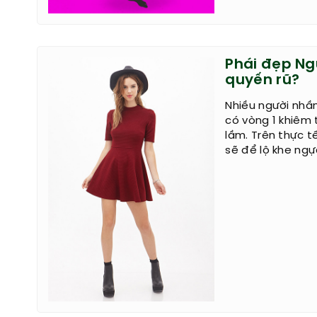
Phái đẹp Ng
quyến rũ?
Nhiều người nhầ
có vòng 1 khiêm
lầm. Trên thực t
sẽ để lộ khe ngự