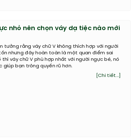
ực nhỏ nên chọn váy dạ tiệc nào mới
m tưởng rằng váy chữ V không thích hợp với người
 tốn nhưng đây hoàn toàn là một quan điểm sai
ế thì váy chữ V phù hợp nhất với người ngực bé, nó
c giúp bạn trông quyến rũ hơn.
[Chi tiết...]