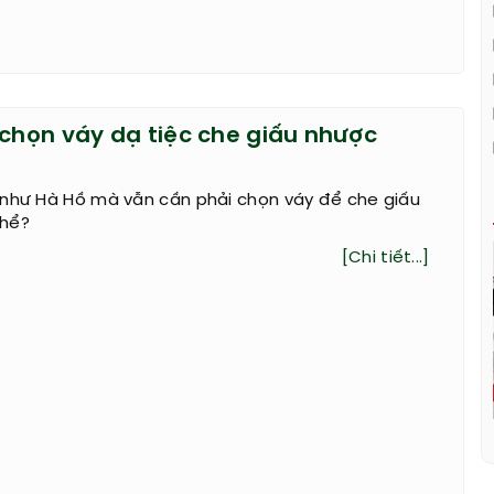
 chọn váy dạ tiệc che giấu nhược
 như Hà Hồ mà vẫn cần phải chọn váy để che giấu
thể?
[Chi tiết...]