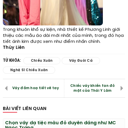
Trong khuôn khổ sự kiện, nhà thiết kế Phương Linh giới
thiệu các mẫu áo dài mới nhất của mình, trong đó họa
tiết ánh kim được xem như điểm nhấn chính.
Thùy Liên
TỪ KHÓA:
Chiều Xuân
Váy Đuôi Cá
Nghệ Sĩ Chiều Xuân
Chiếc váy khiến fan đỏ
Váy đầm hoạ tiết vẽ tay
mặt của Thái Y Lâm
BÀI VIẾT LIÊN QUAN
Chọn váy dạ tiệc màu đỏ duyên dáng như MC
Ngọc Trang