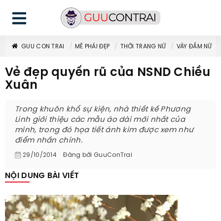
GUU CON TRAI
MÊ PHÁI ĐẸP
THỜI TRANG NỮ
VÁY ĐẦM NỮ
Vẻ đẹp quyến rũ của NSND Chiều
Xuân
Trong khuôn khổ sự kiện, nhà thiết kế Phương
Linh giới thiệu các mẫu áo dài mới nhất của
mình, trong đó họa tiết ánh kim được xem như
điểm nhấn chính.
29/10/2014
Đăng bởi
GuuConTrai
NỘI DUNG BÀI VIẾT