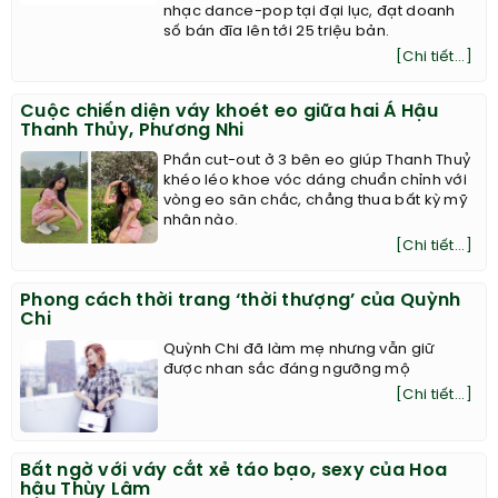
nhạc dance-pop tại đại lục, đạt doanh
số bán đĩa lên tới 25 triệu bản.
[Chi tiết...]
Cuộc chiến diện váy khoét eo giữa hai Á Hậu
Thanh Thủy, Phương Nhi
Phần cut-out ở 3 bên eo giúp Thanh Thuỷ
khéo léo khoe vóc dáng chuẩn chỉnh với
vòng eo săn chắc, chẳng thua bất kỳ mỹ
nhân nào.
[Chi tiết...]
Phong cách thời trang ‘thời thượng’ của Quỳnh
Chi
Quỳnh Chi đã làm mẹ nhưng vẫn giữ
được nhan sắc đáng ngưỡng mộ
[Chi tiết...]
Bất ngờ với váy cắt xẻ táo bạo, sexy của Hoa
hậu Thùy Lâm