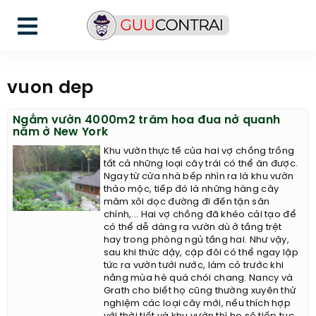
vuon dep
Ngắm vườn 4000m2 trăm hoa đua nở quanh
năm ở New York
Khu vườn thực tế của hai vợ chồng trồng
tất cả những loại cây trái có thể ăn được.
Ngay từ cửa nhà bếp nhìn ra là khu vườn
thảo mộc, tiếp đó là những hàng cây
mâm xôi dọc đường đi đến tận sân
chính,... Hai vợ chồng đã khéo cải tạo để
có thể dễ dàng ra vườn dù ở tầng trệt
hay trong phòng ngủ tầng hai. Như vậy,
sau khi thức dậy, cặp đôi có thể ngay lập
tức ra vườn tưới nước, làm cỏ trước khi
nắng mùa hè quá chói chang. Nancy và
Grath cho biết họ cũng thường xuyên thử
nghiệm các loại cây mới, nếu thích hợp