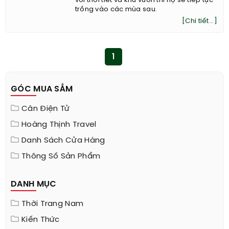
với thời tiết và khu vườn thì họ sẽ tiếp tục
trồng vào các mùa sau.
[Chi tiết...]
1
GÓC MUA SẮM
Cân Điện Tử
Hoàng Thịnh Travel
Danh Sách Cửa Hàng
Thông Số Sản Phẩm
DANH MỤC
Thời Trang Nam
Kiến Thức