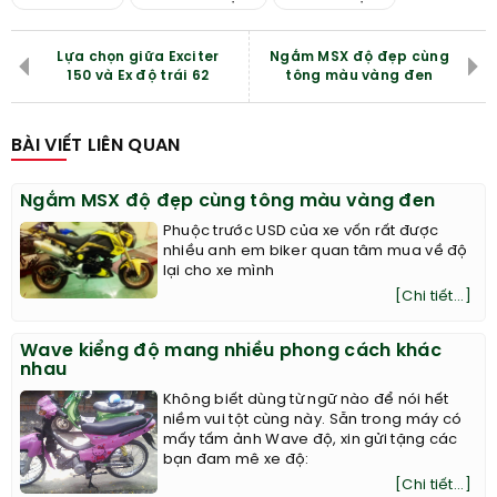
Lựa chọn giữa Exciter
Ngắm MSX độ đẹp cùng
150 và Ex độ trái 62
tông màu vàng đen
BÀI VIẾT LIÊN QUAN
Ngắm MSX độ đẹp cùng tông màu vàng đen
Phuộc trước USD của xe vốn rất được
nhiều anh em biker quan tâm mua về độ
lại cho xe mình
[Chi tiết...]
Wave kiểng độ mang nhiều phong cách khác
nhau
Không biết dùng từ ngữ nào để nói hết
niềm vui tột cùng này. Sẵn trong máy có
mấy tấm ảnh Wave độ, xin gửi tặng các
bạn đam mê xe độ:
[Chi tiết...]