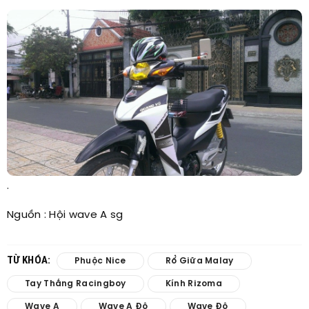
.​
Nguồn : Hội wave A sg​
TỪ KHÓA:
Phuộc Nice
Rổ Giữa Malay
Tay Thắng Racingboy
Kính Rizoma
Wave A
Wave A Độ
Wave Độ