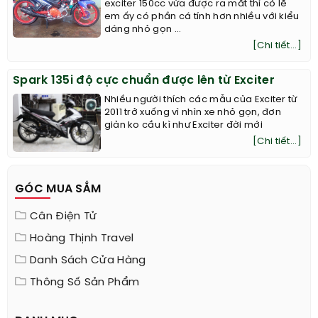
exciter 150cc vừa được ra mắt thì có lẽ
em ấy có phần cá tính hơn nhiều với kiểu
dáng nhỏ gọn ...
[Chi tiết...]
Spark 135i độ cực chuẩn được lên từ Exciter
Nhiều người thích các mẫu của Exciter từ
2011 trở xuống vì nhìn xe nhỏ gọn, đơn
giản ko cầu kì như Exciter đời mới
[Chi tiết...]
GÓC MUA SẮM
Cân Điện Tử
Hoàng Thịnh Travel
Danh Sách Cửa Hàng
Thông Số Sản Phẩm