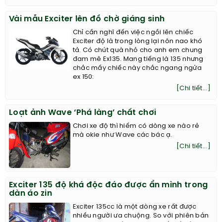
Vài mẫu Exciter lên đồ chờ giáng sinh
Chỉ cần nghĩ đến việc ngồi lên chiếc
Exciter độ là trong lòng lại nôn nao khó
tả. Có chút quà nhỏ cho anh em chung
đam mê Ex135. Mang tiếng là 135 nhưng
chắc mấy chiếc này chắc ngang ngửa
ex 150:
[Chi tiết...]
Loạt ảnh Wave ‘Phá làng’ chất chơi
Chơi xe độ thì hiếm có dòng xe nào rẻ
mà okie như Wave các bác ạ.
[Chi tiết...]
Exciter 135 độ khá độc đáo được ẩn mình trong
dàn áo zin
Exciter 135cc là một dòng xe rất được
nhiều người ưa chuộng. So với phiên bản