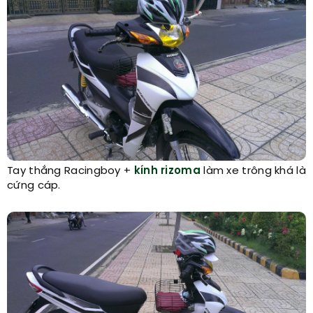
Tay thắng Racingboy +
kính rizoma
làm xe trông khá là
cứng cáp.