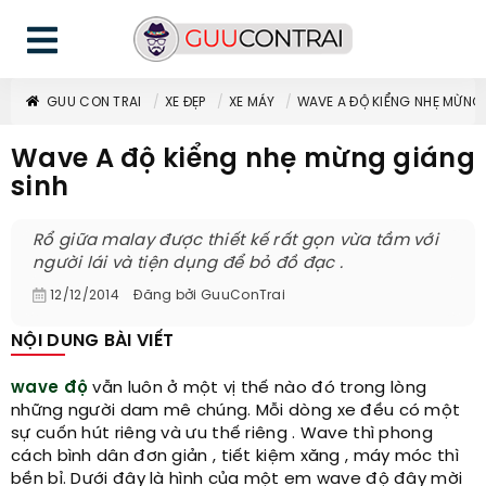
GUU CON TRAI
XE ĐẸP
XE MÁY
WAVE A ĐỘ KIỂNG NHẸ MỪNG
Wave A độ kiểng nhẹ mừng giáng
sinh
Rổ giữa malay được thiết kế rất gọn vừa tầm với
người lái và tiện dụng để bỏ đồ đạc .
12/12/2014
Đăng bởi
GuuConTrai
NỘI DUNG BÀI VIẾT
wave độ
vẫn luôn ở một vị thế nào đó trong lòng
những người dam mê chúng. Mỗi dòng xe đều có một
sự cuốn hút riêng và ưu thế riêng . Wave thì phong
cách bình dân đơn giản , tiết kiệm xăng , máy móc thì
bền bỉ. Dưới đây là hình của một em wave độ đây mời