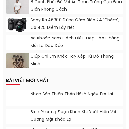
8 Cách Phối Đồ Với Áo Thun Trắng Cực Đơn
Giản Phong Cách
Sony Ra A6300 Dùng Cảm Biến 24 ‘chấm’,
Có 425 Điểm Lấy Nét
Áo Khoác Nam Cách Điệu Đẹp Cho Chàng
Mới Lạ Độc Đáo
Giúp Chị Em Khéo Tay Xếp Tủ Đồ Thông
Minh
BÀI VIẾT MỚI NHẤT
Nhan Sắc Thiên Thần Nội Y Ngày Trở Lại
Bích Phương Được Khen Khi Xuất Hiện Với
Gương Mặt Khác Lạ