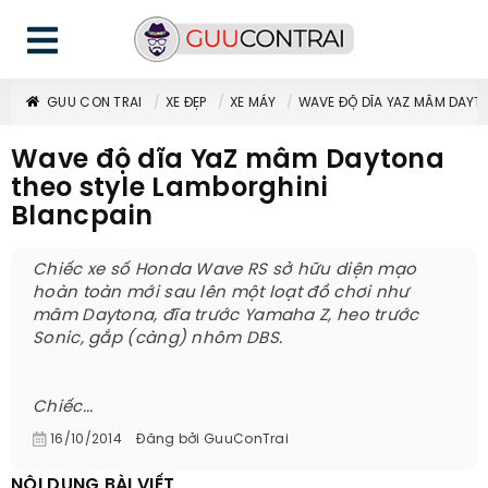
GUU CON TRAI
XE ĐẸP
XE MÁY
WAVE ĐỘ DĨA YAZ MÂM DAYT
Wave độ dĩa YaZ mâm Daytona
theo style Lamborghini
Blancpain
Chiếc xe số Honda Wave RS sở hữu diện mạo
hoàn toàn mới sau lên một loạt đồ chơi như
mâm Daytona, đĩa trước Yamaha Z, heo trước
Sonic, gắp (càng) nhôm DBS.
Chiếc...
16/10/2014
Đăng bởi
GuuConTrai
NỘI DUNG BÀI VIẾT