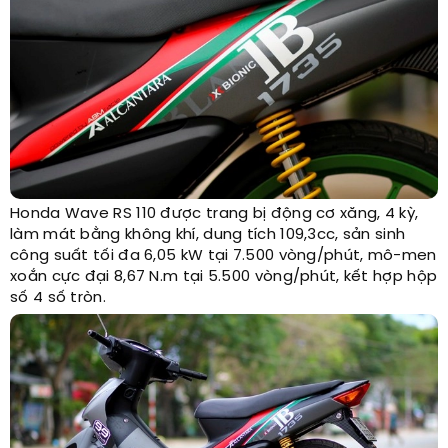
Honda Wave RS 110 được trang bị động cơ xăng, 4 kỳ,
làm mát bằng không khí, dung tích 109,3cc, sản sinh
công suất tối đa 6,05 kW tại 7.500 vòng/phút, mô-men
xoắn cực đại 8,67 N.m tại 5.500 vòng/phút, kết hợp hộp
số 4 số tròn.