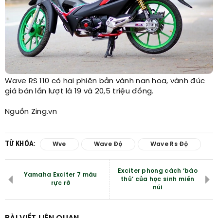
Wave RS 110 có hai phiên bản vành nan hoa, vành đúc
giá bán lần lượt là 19 và 20,5 triệu đồng.
Nguồn Zing.vn
TỪ KHÓA:
Wve
Wave Độ
Wave Rs Độ
Exciter phong cách ‘báo
Yamaha Exciter 7 màu
thủ’ của học sinh miền
rực rỡ
núi