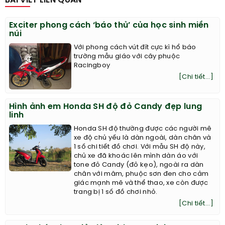
BÀI VIẾT LIÊN QUAN
Exciter phong cách ‘báo thủ’ của học sinh miền
núi
Với phong cách vút đít cực kì hổ báo
trường mẫu giáo với cây phuộc
Racingboy
[Chi tiết...]
Hình ảnh em Honda SH độ đỏ Candy đẹp lung
linh
Honda SH độ thường được các người mê
xe độ chủ yếu là dàn ngoài, dàn chân và
1 số chi tiết đồ chơi. Với mẫu SH độ này,
chủ xe đã khoác lên mình dàn áo với
tone đỏ Candy (đỏ kẹo), ngoài ra dàn
chân với mâm, phuộc sơn đen cho cảm
giác mạnh mẽ và thể thao, xe còn được
trang bị 1 số đồ chơi nhỏ.
[Chi tiết...]