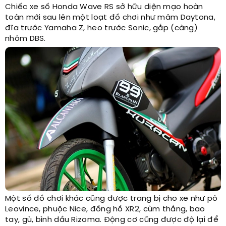
Chiếc xe số Honda Wave RS sở hữu diện mạo hoàn
toàn mới sau lên một loạt đồ chơi như mâm Daytona,
đĩa trước Yamaha Z, heo trước Sonic, gắp (càng)
nhôm DBS.
Một số đồ chơi khác cũng được trang bị cho xe như pô
Leovince, phuộc Nice, đồng hồ XR2, cùm thắng, bao
tay, gù, bình dầu Rizoma. Động cơ cũng được độ lại để