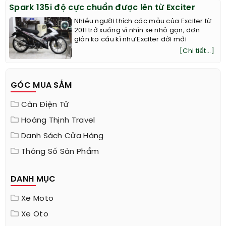
Spark 135i độ cực chuẩn được lên từ Exciter
Nhiều người thích các mẫu của Exciter từ
2011 trở xuống vì nhìn xe nhỏ gọn, đơn
giản ko cầu kì như Exciter đời mới
[Chi tiết...]
GÓC MUA SẮM
Cân Điện Tử
Hoàng Thịnh Travel
Danh Sách Cửa Hàng
Thông Số Sản Phẩm
DANH MỤC
Xe Moto
Xe Oto