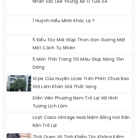
Nhan Sắc Lee Young Ae Ở Tuổi 54
1 Huỳnh Hiểu Minh Khác Lạ ?
5 Kiểu Tóc Mái Giúp Thon Gọn Gương Mặt
Một Cách Tự Nhiên
5 Món Thời Trang Tối Màu Giúp Nàng Tôn
Dáng
Style Của Huyền Lizzie Trên Phim Chưa Bao
Giờ Làm Khán Giả Thất Vọng
Diễn Viên Phương Nam Trở Lại Với Hình
Tượng Lịch Lãm
Loạt Casio Vintage Hoài Niệm Bỗng Hot Rần
Rần Trở Lại
Thói Quen Vô Tình Khiến Tóc Không Kiểm