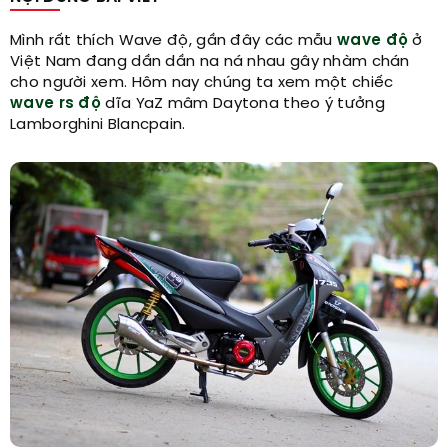
Mình rất thích Wave độ, gần đây các mẫu
wave độ
ở
Việt Nam đang dần dần na ná nhau gây nhàm chán
cho người xem. Hôm nay chúng ta xem một chiếc
wave rs độ
dĩa YaZ mâm Daytona theo ý tưởng
Lamborghini Blancpain.