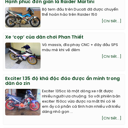
Hạnh phúc đơn giản là Raider Martini
Bộ tem đấu trên Ducati đã được chuyển
thể hoàn hảo trên Raider 150
[Chi tiết...]
Xe ‘cọp’ của dân chơi Phan Thiết
Vỏ massix, đĩa phay CNC + đây đầu SPS
màu mè khi về đêm
[Chi tiết...]
Exciter 135 độ khá độc đáo được ẩn mình trong
dàn áo zin
Exciter 135cc là một dòng xe rất được
nhiều người ưa chuộng. So với phiên bản
exciter 150cc vừa được ra mắt thì có lẽ
em ấy có phần cá tính hơn nhiều với kiểu
dáng nhỏ gọn ...
[Chi tiết...]