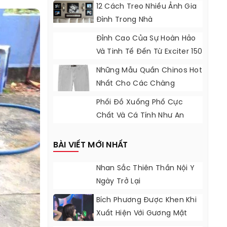
12 Cách Treo Nhiều Ảnh Gia
Đình Trong Nhà
Đỉnh Cao Của Sự Hoàn Hảo
Và Tinh Tế Đến Từ Exciter 150
Những Mẫu Quần Chinos Hot
Nhất Cho Các Chàng
Phối Đồ Xuống Phố Cực
Chất Và Cá Tính Như An
Nguy
BÀI VIẾT MỚI NHẤT
Nhan Sắc Thiên Thần Nội Y
Ngày Trở Lại
Bích Phương Được Khen Khi
Xuất Hiện Với Gương Mặt
Khác Lạ