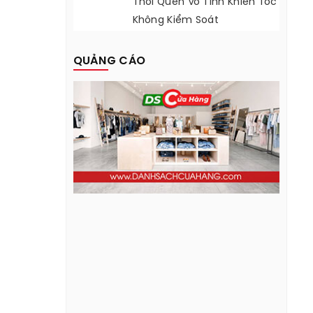
Thói Quen Vô Tình Khiến Tóc
Không Kiểm Soát
QUẢNG CÁO