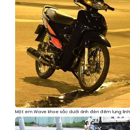
Một em Wave khoe sắc dưới ánh đèn đêm lung lin