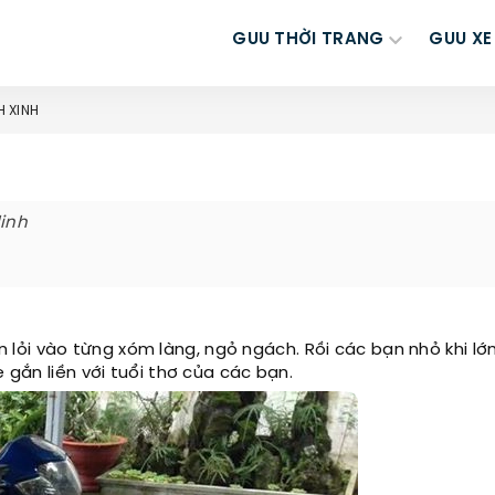
GUU THỜI TRANG
GUU XE
H XINH
inh
n lỏi vào từng xóm làng, ngỏ ngách. Rồi các bạn nhỏ khi lớ
 gắn liền với tuổi thơ của các bạn.