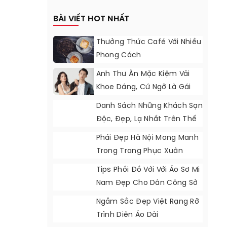
BÀI VIẾT HOT NHẤT
Thưởng Thức Café Với Nhiều
Phong Cách
Anh Thư Ăn Mặc Kiệm Vải
Khoe Dáng, Cứ Ngỡ Là Gái
Đôi Mươi
Danh Sách Những Khách Sạn
Độc, Đẹp, Lạ Nhất Trên Thế
Giới
Phái Đẹp Hà Nội Mong Manh
Trong Trang Phục Xuân
Tips Phối Đồ Với Với Áo Sơ Mi
Nam Đẹp Cho Dân Công Sở
Yêu Thích
Ngắm Sắc Đẹp Việt Rạng Rỡ
Trình Diễn Áo Dài