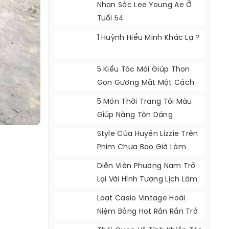
Nhan Sắc Lee Young Ae Ở
Tuổi 54
1 Huỳnh Hiểu Minh Khác Lạ ?
5 Kiểu Tóc Mái Giúp Thon
Gọn Gương Mặt Một Cách
Tự Nhiên
5 Món Thời Trang Tối Màu
Giúp Nàng Tôn Dáng
Style Của Huyền Lizzie Trên
Phim Chưa Bao Giờ Làm
Khán Giả Thất Vọng
Diễn Viên Phương Nam Trở
Lại Với Hình Tượng Lịch Lãm
Loạt Casio Vintage Hoài
Niệm Bỗng Hot Rần Rần Trở
Lại