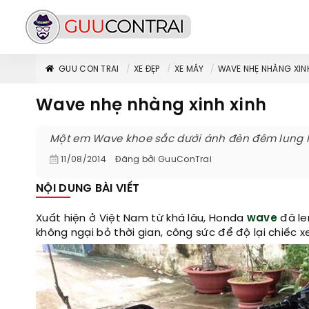
GUU CON TRAI
XE ĐẸP
XE MÁY
WAVE NHẸ NHÀNG XIN
Wave nhẹ nhàng xinh xinh
Một em Wave khoe sắc dưới ánh đèn đêm lung l
11/08/2014
Đăng bởi
GuuConTrai
NỘI DUNG BÀI VIẾT
Xuất hiện ở Việt Nam từ khá lâu, Honda
wave
đã le
không ngại bỏ thời gian, công sức để độ lại chiếc xe