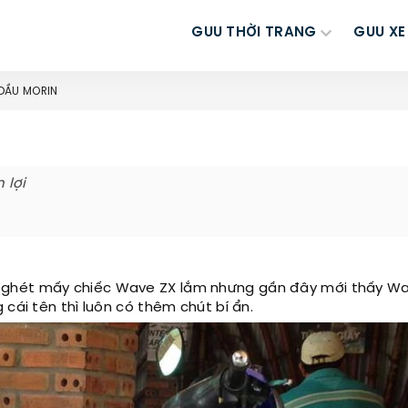
GUU THỜI TRANG
GUU XE
 DẦU MORIN
 lợi
h ghét mấy chiếc Wave ZX lắm nhưng gần đây mới thấy W
cái tên thì luôn có thêm chút bí ẩn.