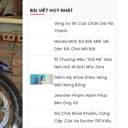
BÀI VIẾT HOT NHẤT
Vòng Eo 56 Của Chân Dài Hà
Thành
Honda MSX Độ Bắt Mắt Với
Dàn Đồ Chơi Nổi Bật
10 Thương Hiệu “giá Rẻ” Hứa
Hẹn Hút Khách Như Zara
Diễm My Khoe Khéo Vòng
Một Nóng Bỏng
Jennifer Phạm Hạnh Phúc
Bên Ông Xã
Đồ Chơi Khỏe Khoắn, Cứng
Cáp Của Xe Exciter 150 Kiểu