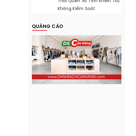
Thói Quen Vô Tình Khiến Tóc
Không Kiểm Soát
QUẢNG CÁO