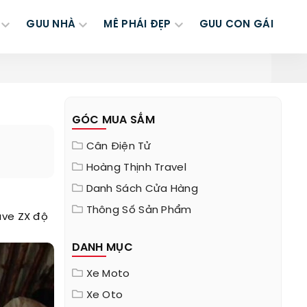
GUU NHÀ
MÊ PHÁI ĐẸP
GUU CON GÁI
GÓC MUA SẮM
Cân Điện Tử
Hoàng Thịnh Travel
Danh Sách Cửa Hàng
Thông Số Sản Phẩm
ave ZX độ
DANH MỤC
Xe Moto
Xe Oto