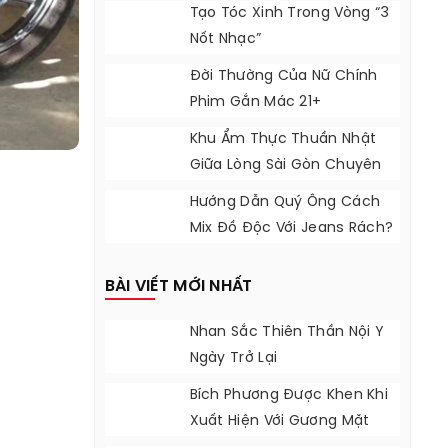
Indonesia
Tạo Tóc Xinh Trong Vòng “3
Nốt Nhạc”
Đời Thường Của Nữ Chính
Phim Gắn Mác 21+
Khu Ẩm Thực Thuần Nhật
Giữa Lòng Sài Gòn Chuyên
Phục Vụ Các Món Ăn Siêu
Hướng Dẫn Quý Ông Cách
Ngon
Mix Đồ Độc Với Jeans Rách?
BÀI VIẾT MỚI NHẤT
Nhan Sắc Thiên Thần Nội Y
Ngày Trở Lại
Bích Phương Được Khen Khi
Xuất Hiện Với Gương Mặt
Khác Lạ