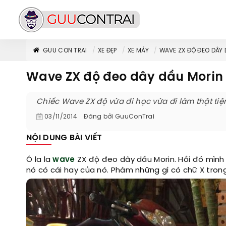
GUU CON TRAI
XE ĐẸP
XE MÁY
WAVE ZX ĐỘ ĐEO DÂY
Wave ZX độ đeo dây dầu Morin
Chiếc Wave ZX độ vừa đi học vừa đi làm thật tiện
03/11/2014
Đăng bởi
GuuConTrai
NỘI DUNG BÀI VIẾT
Ô la la
wave
ZX độ đeo dây dầu Morin. Hồi đó mìn
nó có cái hay của nó. Phàm những gì có chữ X trong 