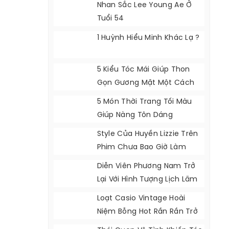
Nhan Sắc Lee Young Ae Ở
Tuổi 54
1 Huỳnh Hiểu Minh Khác Lạ ?
5 Kiểu Tóc Mái Giúp Thon
Gọn Gương Mặt Một Cách
Tự Nhiên
5 Món Thời Trang Tối Màu
Giúp Nàng Tôn Dáng
Style Của Huyền Lizzie Trên
Phim Chưa Bao Giờ Làm
Khán Giả Thất Vọng
Diễn Viên Phương Nam Trở
Lại Với Hình Tượng Lịch Lãm
Loạt Casio Vintage Hoài
Niệm Bỗng Hot Rần Rần Trở
Lại