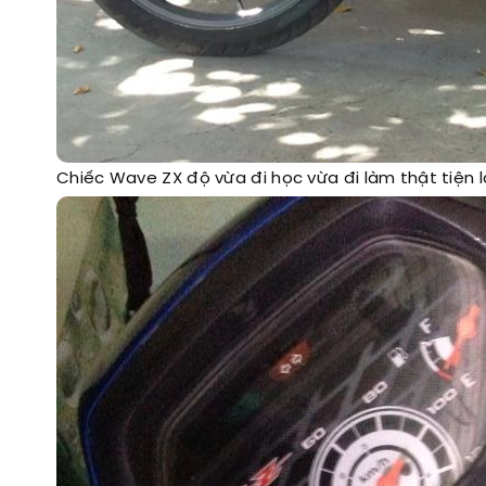
Chiếc Wave ZX độ vừa đi học vừa đi làm thật tiện l