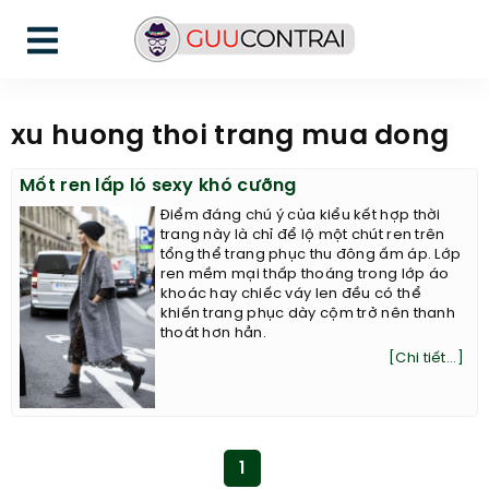
xu huong thoi trang mua dong
Mốt ren lấp ló sexy khó cưỡng
Điểm đáng chú ý của kiểu kết hợp thời
trang này là chỉ để lộ một chút ren trên
tổng thể trang phục thu đông ấm áp. Lớp
ren mềm mại thấp thoáng trong lớp áo
khoác hay chiếc váy len đều có thể
khiến trang phục dày cộm trở nên thanh
thoát hơn hẳn.
[Chi tiết...]
1