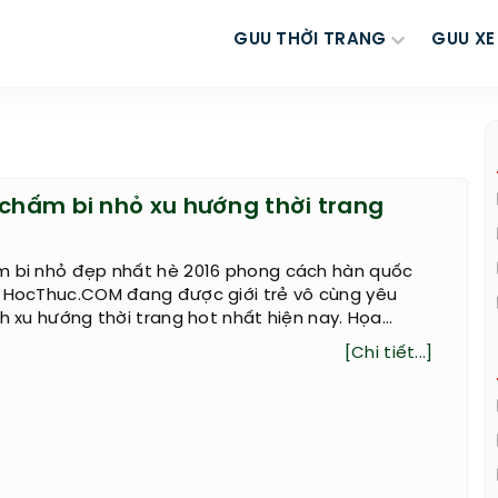
GUU THỜI TRANG
GUU XE
 chấm bi nhỏ xu hướng thời trang
m bi nhỏ đẹp nhất hè 2016 phong cách hàn quốc
à HocThuc.COM đang được giới trẻ vô cùng yêu
h xu hướng thời trang hot nhất hiện nay. Họa...
[Chi tiết...]