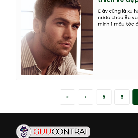
thích vẻ đẹ
Đây cũng là xu 
nước châu Âu và
mình 1 mẫu tóc 
«
‹
5
6