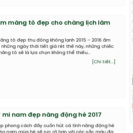
m măng tô đẹp cho chàng lịch lãm
ng tô đẹp thu đông không lạnh 2015 – 2016 ấm
g những ngày thời tiết giá rét thế này, những chiếc
ng tô sẽ là lựa chọn không thể thiếu...
[Chi tiết...]
ơ mi nam đẹp năng động hè 2017
p phong cách đầy cuốn hút cá tính năng động hè
 cho nam mùa hè sẽ rực rỡ hơn với các sắc màu đa