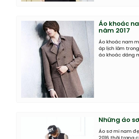
Áo khoác na
năm 2017
Áo khoác nam mă
áp lịch lãm tron
áo khoác dáng mă
Những áo s
Áo sơ mi nam đẹ
2016 thời trang