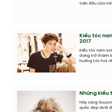
trận đấu của mìn
Kiểu tóc na
2017
Kiểu tóc nam xo
đang trở thành k
hướng tóc hot nh
Những kiểu 
Hãy cùng Guucon
quốc đẹp dưới đâ