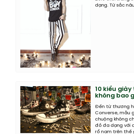
dạng. Từ sắc nâ
10 kiểu già
không bao g
Đến từ thương h
Converse, mẫu g
chuộng không ch
đồ đa dạng với c
rổ nam trên thế 