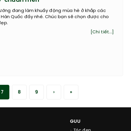
p ‘chuẩn men’
hướng đang làm khuấy động mùa hè ở khắp các
 Hàn Quốc đấy nhé. Chúc bạn sẽ chọn được cho
đẹp.
[Chi tiết...]
7
8
9
›
»
GUU
Tóc đẹp