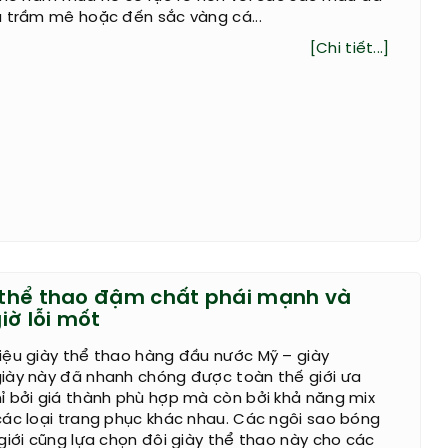
u trầm mê hoặc đến sắc vàng cá...
[Chi tiết...]
y thể thao đậm chất phái mạnh và
iờ lỗi mốt
iệu giày thể thao hàng đầu nước Mỹ – giày
iày này đã nhanh chóng được toàn thế giới ưa
ỉ bởi giá thành phù hợp mà còn bởi khả năng mix
ác loại trang phục khác nhau. Các ngôi sao bóng
giới cũng lựa chọn đôi giày thể thao này cho các