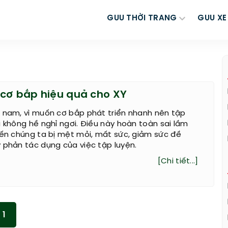
GUU THỜI TRANG
GUU XE
g cơ bắp hiệu quả cho XY
n nam, vì muốn cơ bắp phát triển nhanh nên tập
à không hề nghỉ ngơi. Điều này hoàn toàn sai lầm
iến chúng ta bị mệt mỏi, mất sức, giảm sức đề
 phản tác dụng của việc tập luyện.
[Chi tiết...]
1