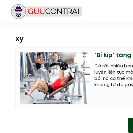
xy
‘Bí kíp’ tăn
Có rất nhiều bạ
luyện liên tục m
bởi nó có thể kh
kháng, từ đó gây