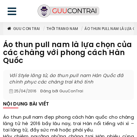
GUU CON TRAI
THỜI TRANG NAM
ÁO THUN PULL NAM LÀ LỰA
Áo thun pull nam là lựa chọn của
các chàng với phong cách Hàn
Quốc
Với Style lãng tử, áo thun pull nam Hàn Quốc đã
chinh phục các chàng trai khó tính
25/04/2016
Đăng bởi
GuuConTrai
NỘI DUNG BÀI VIẾT
Áo thun pull nam đẹp phong cách hàn quốc cho chàng
lãng tử hè 2016 bấy lâu nay, trai Hàn nổi tiếng với xì –
tai lãng tử, đầy sức mê hoặc phái yếu.
Hãy chiêm ngưỡng những chàng trai Hàn phiêu cùng