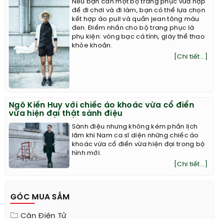
Nếu bạn cần một bộ trang phục vừa hợp
để đi chơi và đi làm, bạn có thể lựa chọn
kết hợp áo pull và quần jean tông màu
đen. Điểm nhấn cho bộ trang phục là
phụ kiện: vòng bạc cá tính, giày thể thao
khỏe khoắn.
[Chi tiết...]
Ngô Kiến Huy với chiếc áo khoác vừa cổ điển
vừa hiện đại thật sành điệu
Sành điệu nhưng không kém phần lịch
lãm khi Nam ca sĩ diện những chiếc áo
khoác vừa cổ điển vừa hiện đại trong bộ
hình mới.
[Chi tiết...]
GÓC MUA SẮM
Cân Điện Tử