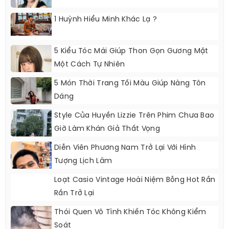
1 Huỳnh Hiểu Minh Khác Lạ ?
5 Kiểu Tóc Mái Giúp Thon Gọn Gương Mặt
Một Cách Tự Nhiên
5 Món Thời Trang Tối Màu Giúp Nàng Tôn
Dáng
Style Của Huyền Lizzie Trên Phim Chưa Bao
Giờ Làm Khán Giả Thất Vọng
Diễn Viên Phương Nam Trở Lại Với Hình
Tượng Lịch Lãm
Loạt Casio Vintage Hoài Niệm Bỗng Hot Rần
Rần Trở Lại
Thói Quen Vô Tình Khiến Tóc Không Kiểm
Soát