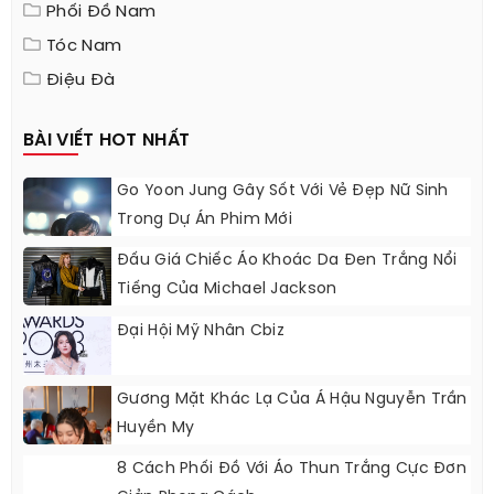
Phối Đồ Nam
Tóc Nam
Điệu Đà
BÀI VIẾT HOT NHẤT
Go Yoon Jung Gây Sốt Với Vẻ Đẹp Nữ Sinh
Trong Dự Án Phim Mới
Đấu Giá Chiếc Áo Khoác Da Đen Trắng Nổi
Tiếng Của Michael Jackson
Đại Hội Mỹ Nhân Cbiz
Gương Mặt Khác Lạ Của Á Hậu Nguyễn Trần
Huyền My
8 Cách Phối Đồ Với Áo Thun Trắng Cực Đơn