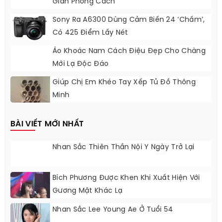
Giản Phong Cách
Sony Ra A6300 Dùng Cảm Biến 24 ‘chấm’,
Có 425 Điểm Lấy Nét
Áo Khoác Nam Cách Điệu Đẹp Cho Chàng
Mới Lạ Độc Đáo
Giúp Chị Em Khéo Tay Xếp Tủ Đồ Thông
Minh
BÀI VIẾT MỚI NHẤT
Nhan Sắc Thiên Thần Nội Y Ngày Trở Lại
Bích Phương Được Khen Khi Xuất Hiện Với
Gương Mặt Khác Lạ
Nhan Sắc Lee Young Ae Ở Tuổi 54