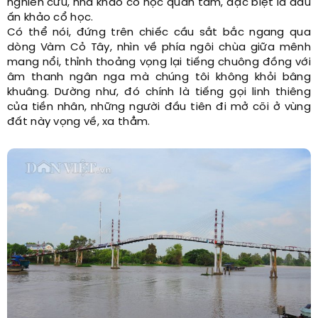
nghiên cứu, nhà khảo cổ học quan tâm, đặc biệt là dấu
ấn khảo cổ học.
Có thể nói, đứng trên chiếc cầu sắt bắc ngang qua
dòng Vàm Cỏ Tây, nhìn về phía ngôi chùa giữa mênh
mang nổi, thỉnh thoảng vọng lại tiếng chuông đồng với
âm thanh ngân nga mà chúng tôi không khỏi bâng
khuâng. Dường như, đó chính là tiếng gọi linh thiêng
của tiền nhân, những người đầu tiên đi mở cõi ở vùng
đất này vọng về, xa thẳm.