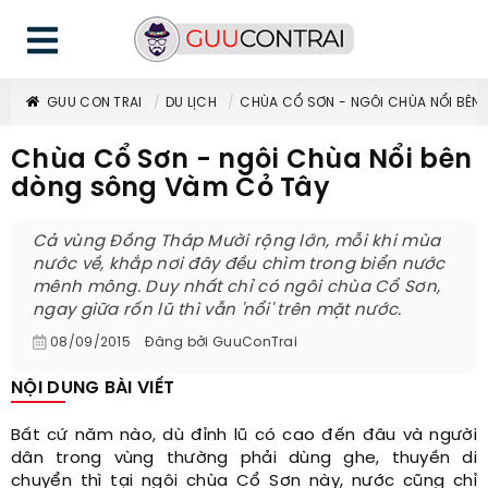
GUU CON TRAI
DU LỊCH
CHÙA CỔ SƠN - NGÔI CHÙA NỔI BÊN
Chùa Cổ Sơn - ngôi Chùa Nổi bên
dòng sông Vàm Cỏ Tây
Cả vùng Đồng Tháp Mười rộng lớn, mỗi khi mùa
nước về, khắp nơi đây đều chìm trong biển nước
mênh mông. Duy nhất chỉ có ngôi chùa Cổ Sơn,
ngay giữa rốn lũ thì vẫn 'nổi' trên mặt nước.
08/09/2015
Đăng bởi
GuuConTrai
NỘI DUNG BÀI VIẾT
Bất cứ năm nào, dù đỉnh lũ có cao đến đâu và người
dân trong vùng thường phải dùng ghe, thuyền di
chuyển thì tại ngôi chùa Cổ Sơn này, nước cũng chỉ