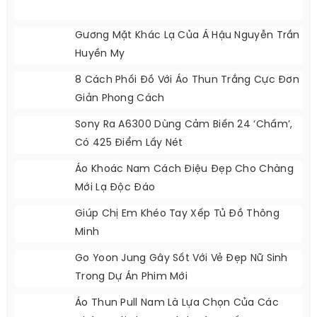
Lặng’ Ở Iran
Đại Hội Mỹ Nhân Cbiz
Gương Mặt Khác Lạ Của Á Hậu Nguyễn Trần
Huyền My
8 Cách Phối Đồ Với Áo Thun Trắng Cực Đơn
Giản Phong Cách
Sony Ra A6300 Dùng Cảm Biến 24 ‘chấm’,
Có 425 Điểm Lấy Nét
Áo Khoác Nam Cách Điệu Đẹp Cho Chàng
Mới Lạ Độc Đáo
Giúp Chị Em Khéo Tay Xếp Tủ Đồ Thông
Minh
Go Yoon Jung Gây Sốt Với Vẻ Đẹp Nữ Sinh