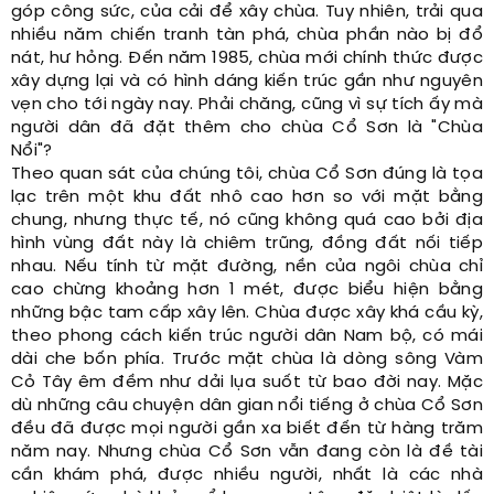
góp công sức, của cải để xây chùa. Tuy nhiên, trải qua
nhiều năm chiến tranh tàn phá, chùa phần nào bị đổ
nát, hư hỏng. Đến năm 1985, chùa mới chính thức được
xây dựng lại và có hình dáng kiến trúc gần như nguyên
vẹn cho tới ngày nay. Phải chăng, cũng vì sự tích ấy mà
người dân đã đặt thêm cho chùa Cổ Sơn là "Chùa
Nổi"?
Theo quan sát của chúng tôi, chùa Cổ Sơn đúng là tọa
lạc trên một khu đất nhô cao hơn so với mặt bằng
chung, nhưng thực tế, nó cũng không quá cao bởi địa
hình vùng đất này là chiêm trũng, đồng đất nối tiếp
nhau. Nếu tính từ mặt đường, nền của ngôi chùa chỉ
cao chừng khoảng hơn 1 mét, được biểu hiện bằng
những bậc tam cấp xây lên. Chùa được xây khá cầu kỳ,
theo phong cách kiến trúc người dân Nam bộ, có mái
dài che bốn phía. Trước mặt chùa là dòng sông Vàm
Cỏ Tây êm đềm như dải lụa suốt từ bao đời nay. Mặc
dù những câu chuyện dân gian nổi tiếng ở chùa Cổ Sơn
đều đã được mọi người gần xa biết đến từ hàng trăm
năm nay. Nhưng chùa Cổ Sơn vẫn đang còn là đề tài
cần khám phá, được nhiều người, nhất là các nhà