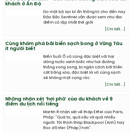
[Chi tiết...]
Đảo Bắc Sentinel - đảo thiên đường cấm cửa du
khách ở Ấn Độ
Do một bộ lạc bí ẩn thống trị cho đến nay
Đảo Bắc Sentinel vẫn được xem như địa
điểm cô lập nhất thế giới.
[Chi tiết...]
Cùng khám phá bãi biển sạch bong ở Vũng Tàu
ít người biết
Biển Suối Ồ vô cùng đặc biệt với hai
dòng nước xanh biếc như hai đường
thẳng song song, bị ngăn cách bởi triền
cát trắng xóa, đặc biệt là vô cùng sạch
sẽ không một cọng rác.
[Chi tiết...]
Những nhận xét ‘hơi phũ’ của du khách về 9
điểm du lịch nổi tiếng
Martin R nhận xét về tháp Eiffel của Paris,