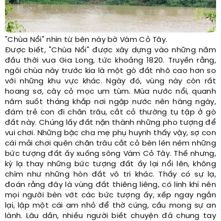
"Chùa Nổi" nhìn từ bên này bờ Vàm Cỏ Tây.
Được biết, "Chùa Nổi" được xây dựng vào những năm
đầu thời vua Gia Long, tức khoảng 1820. Truyền rằng,
ngôi chùa này trước kia là một gò đất nhô cao hơn so
với những khu vực khác. Ngày đó, vùng này còn rất
hoang sơ, cây cỏ mọc um tùm. Mùa nước nổi, quanh
năm suốt tháng khắp nơi ngập nước nên hàng ngày,
đám trẻ con đi chăn trâu, cắt cỏ thường tụ tập ở gò
đất này. Chúng lấy đất nặn thành những pho tượng để
vui chơi. Những bậc cha mẹ phụ huynh thấy vậy, sợ con
cái mải chơi quên chăn trâu cắt cỏ bèn lén ném những
bức tượng đất ấy xuống sông Vàm Cỏ Tây. Thế nhưng,
kỳ lạ thay những bức tượng đất ấy lại nổi lên, không
chìm như những hòn đất vô tri khác. Thấy có sự lạ,
đoán rằng đây là vùng đất thiêng liêng, có linh khí nên
mọi người bèn vớt các bức tượng ấy, xếp ngay ngắn
lại, lập một cái am nhỏ để thờ cúng, cầu mong sự an
lành. Lâu dần, nhiều người biết chuyện đã chung tay