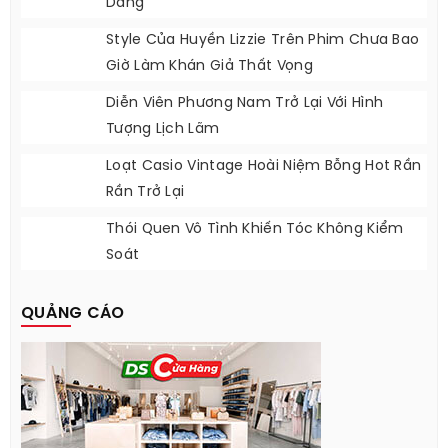
Một Cách Tự Nhiên
5 Món Thời Trang Tối Màu Giúp Nàng Tôn
Dáng
Style Của Huyền Lizzie Trên Phim Chưa Bao
Giờ Làm Khán Giả Thất Vọng
Diễn Viên Phương Nam Trở Lại Với Hình
Tượng Lịch Lãm
Loạt Casio Vintage Hoài Niệm Bỗng Hot Rần
Rần Trở Lại
Thói Quen Vô Tình Khiến Tóc Không Kiểm
Soát
QUẢNG CÁO