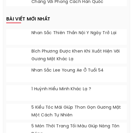
Trong Dự Án Phim Mới
Áo Thun Pull Nam Là Lựa Chọn Của Các
Chàng Với Phong Cách Hàn Quốc
BÀI VIẾT MỚI NHẤT
Nhan Sắc Thiên Thần Nội Y Ngày Trở Lại
Bích Phương Được Khen Khi Xuất Hiện Với
Gương Mặt Khác Lạ
Nhan Sắc Lee Young Ae Ở Tuổi 54
1 Huỳnh Hiểu Minh Khác Lạ ?
5 Kiểu Tóc Mái Giúp Thon Gọn Gương Mặt