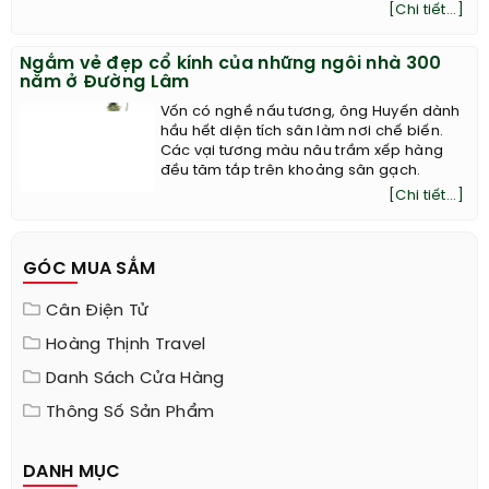
Pháp: "Quá to, quá xấu và quá nhiều
người. Tôi thích tháp Blackpool (Anh) hay
Roc d’Enfer (Pháp) hơn".
[Chi tiết...]
Ngắm vẻ đẹp cổ kính của những ngôi nhà 300
năm ở Đường Lâm
Vốn có nghề nấu tương, ông Huyến dành
hầu hết diện tích sân làm nơi chế biến.
Các vại tương màu nâu trầm xếp hàng
đều tăm tắp trên khoảng sân gạch.
[Chi tiết...]
GÓC MUA SẮM
Cân Điện Tử
Hoàng Thịnh Travel
Danh Sách Cửa Hàng
Thông Số Sản Phẩm