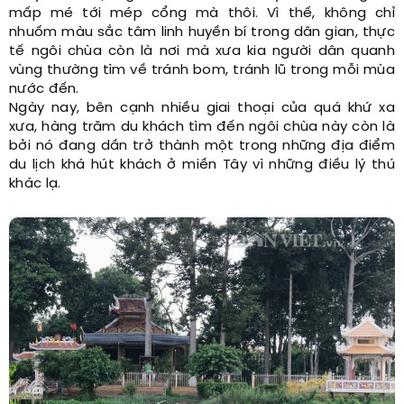
mấp mé tới mép cổng mà thôi. Vì thế, không chỉ
nhuốm màu sắc tâm linh huyền bí trong dân gian, thực
tế ngôi chùa còn là nơi mà xưa kia người dân quanh
vùng thường tìm về tránh bom, tránh lũ trong mỗi mùa
nước đến.
Ngày nay, bên cạnh nhiều giai thoại của quá khứ xa
xưa, hàng trăm du khách tìm đến ngôi chùa này còn là
bởi nó đang dần trở thành một trong những địa điểm
du lịch khá hút khách ở miền Tây vì những điều lý thú
khác lạ.