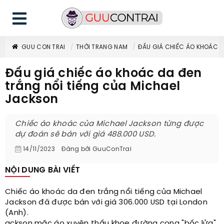
GUU CON TRAI
THỜI TRANG NAM
ĐẤU GIÁ CHIẾC ÁO KHOÁC D
Đấu giá chiếc áo khoác da đen
trắng nổi tiếng của Michael
Jackson
Chiếc áo khoác của Michael Jackson từng được
dự đoán sẽ bán với giá 488.000 USD.
14/11/2023
Đăng bởi
GuuConTrai
NỘI DUNG BÀI VIẾT
Chiếc áo khoác da đen trắng nổi tiếng của Michael
Jackson đã được bán với giá 306.000 USD tại London
(Anh).
ackson mặc áo xuyên thấu khoe đường cong "bốc lửa"