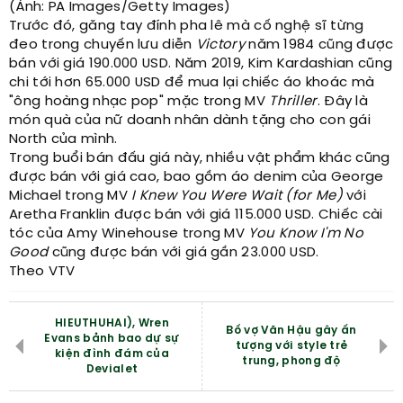
(Ảnh: PA Images/Getty Images)
Trước đó, găng tay đính pha lê mà cố nghệ sĩ từng
đeo trong chuyến lưu diễn
Victory
năm 1984 cũng được
bán với giá 190.000 USD. Năm 2019, Kim Kardashian cũng
chi tới hơn 65.000 USD để mua lại chiếc áo khoác mà
"ông hoàng nhạc pop" mặc trong MV
Thriller
. Đây là
món quà của nữ doanh nhân dành tặng cho con gái
North của mình.
Trong buổi bán đấu giá này, nhiều vật phẩm khác cũng
được bán với giá cao, bao gồm áo denim của George
Michael trong MV
I Knew You Were Wait (for Me)
với
Aretha Franklin được bán với giá 115.000 USD. Chiếc cài
tóc của Amy Winehouse trong MV
You Know I'm No
Good
cũng được bán với giá gần 23.000 USD.
Theo VTV
HIEUTHUHAI), Wren
Bố vợ Văn Hậu gây ấn
Evans bảnh bao dự sự
tượng với style trẻ
kiện đình đám của
trung, phong độ
Devialet