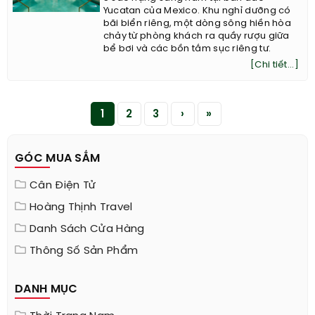
Yucatan của Mexico. Khu nghỉ dưỡng có
bãi biển riêng, một dòng sông hiền hòa
chảy từ phòng khách ra quầy rượu giữa
bể bơi và các bồn tắm sục riêng tư.
[Chi tiết...]
1
2
3
›
»
GÓC MUA SẮM
Cân Điện Tử
Hoàng Thịnh Travel
Danh Sách Cửa Hàng
Thông Số Sản Phẩm
DANH MỤC