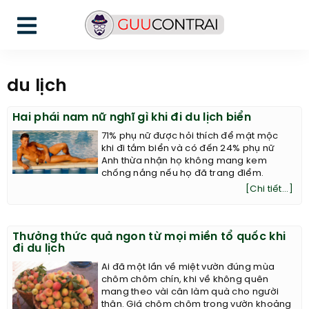
du lịch
Hai phái nam nữ nghĩ gì khi đi du lịch biển
71% phụ nữ được hỏi thích để mặt mộc
khi đi tắm biển và có đến 24% phụ nữ
Anh thừa nhận họ không mang kem
chống nắng nếu họ đã trang điểm.
[Chi tiết...]
Thưởng thức quả ngon từ mọi miền tổ quốc khi
đi du lịch
Ai đã một lần về miệt vườn đúng mùa
chôm chôm chín, khi về không quên
mang theo vài cân làm quà cho người
thân. Giá chôm chôm trong vườn khoảng