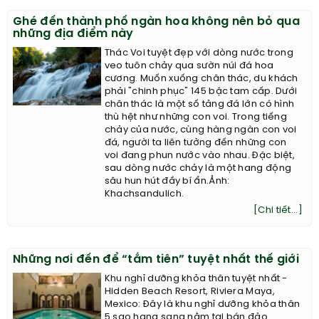
Ghé đến thành phố ngàn hoa không nên bỏ qua
những địa điểm này
Thác Voi tuyệt đẹp với dòng nước trong
veo tuôn chảy qua sườn núi đá hoa
cương. Muốn xuống chân thác, du khách
phải "chinh phục" 145 bậc tam cấp. Dưới
chân thác là một số tảng đá lớn có hình
thù hệt như những con voi. Trong tiếng
chảy của nước, cùng hàng ngàn con voi
đá, người ta liên tưởng đến những con
voi đang phun nước vào nhau. Đặc biệt,
sau dòng nước chảy là một hang động
sâu hun hút đầy bí ẩn.Ảnh:
Khachsandulich.
[Chi tiết...]
Những nơi đến để “tắm tiên” tuyệt nhất thế giới
Khu nghỉ dưỡng khỏa thân tuyệt nhất -
Hidden Beach Resort, Riviera Maya,
Mexico: Đây là khu nghỉ dưỡng khỏa thân
5 sao hạng sang nằm tại bán đảo