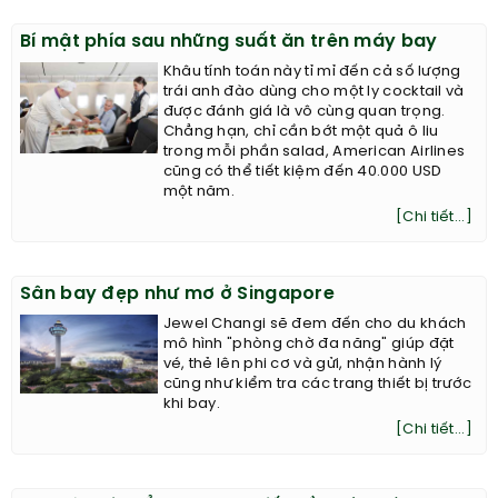
Bí mật phía sau những suất ăn trên máy bay
Khâu tính toán này tỉ mỉ đến cả số lượng
trái anh đào dùng cho một ly cocktail và
được đánh giá là vô cùng quan trọng.
Chẳng hạn, chỉ cần bớt một quả ô liu
trong mỗi phần salad, American Airlines
cũng có thể tiết kiệm đến 40.000 USD
một năm.
[Chi tiết...]
Sân bay đẹp như mơ ở Singapore
Jewel Changi sẽ đem đến cho du khách
mô hình "phòng chờ đa năng" giúp đặt
vé, thẻ lên phi cơ và gửi, nhận hành lý
cũng như kiểm tra các trang thiết bị trước
khi bay.
[Chi tiết...]