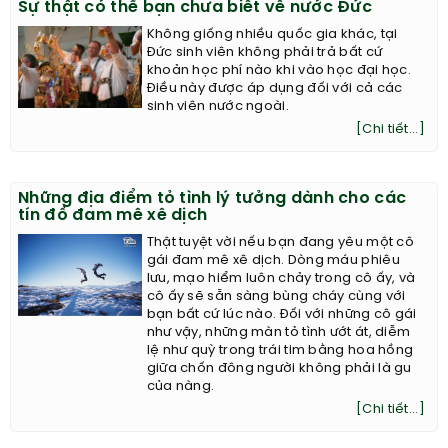
Sự thật có thể bạn chưa biết về nước Đức
Không giống nhiều quốc gia khác, tại
Đức sinh viên không phải trả bất cứ
khoản học phí nào khi vào học đại học.
Điều này được áp dụng đối với cả các
sinh viên nước ngoài.
[Chi tiết...]
Những địa điểm tỏ tình lý tưởng dành cho các
tín đồ đam mê xê dịch
Thật tuyệt vời nếu bạn đang yêu một cô
gái đam mê xê dịch. Dòng máu phiêu
lưu, mạo hiểm luôn chảy trong cô ấy, và
cô ấy sẽ sẵn sàng bùng cháy cùng với
bạn bất cứ lúc nào. Đối với những cô gái
như vậy, những màn tỏ tình ướt át, diễm
lệ như quỳ trong trái tim bằng hoa hồng
giữa chốn đông người không phải là gu
của nàng.
[Chi tiết...]