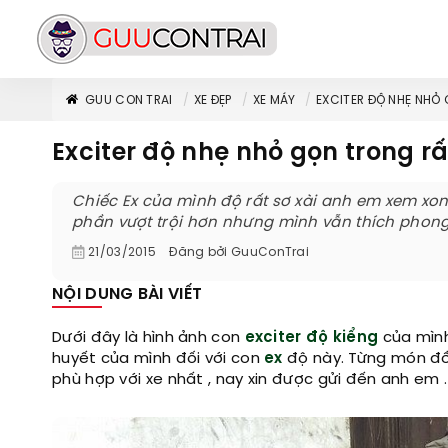
GUU CON TRAI
XE ĐẸP
XE MÁY
EXCITER ĐỘ NHẸ NHỎ
Exciter độ nhẹ nhỏ gọn trong rấ
Chiếc Ex của mình độ rất sơ xài anh em xem xong
phần vượt trội hơn nhưng mình vẫn thích phong 
21/03/2015
Đăng bởi
GuuConTrai
NỘI DUNG BÀI VIẾT
Dưới đây là hình ảnh con
exciter độ kiểng
của mình
huyết của mình đối với con
ex
độ này. Từng món đồ 
phù hợp với xe nhất , nay xin được gửi đến anh em .