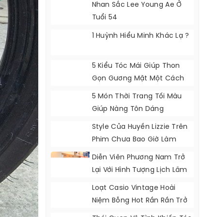
Nhan Sắc Lee Young Ae Ở
Tuổi 54
1 Huỳnh Hiểu Minh Khác Lạ ?
5 Kiểu Tóc Mái Giúp Thon
Gọn Gương Mặt Một Cách
Tự Nhiên
5 Món Thời Trang Tối Màu
Giúp Nàng Tôn Dáng
Style Của Huyền Lizzie Trên
Phim Chưa Bao Giờ Làm
Khán Giả Thất Vọng
Diễn Viên Phương Nam Trở
Lại Với Hình Tượng Lịch Lãm
Loạt Casio Vintage Hoài
Niệm Bỗng Hot Rần Rần Trở
Lại