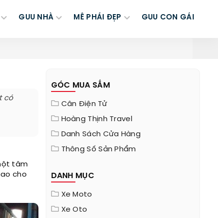
GUU NHÀ
MÊ PHÁI ĐẸP
GUU CON GÁI
GÓC MUA SẮM
t có
Cân Điện Tử
Hoàng Thịnh Travel
Danh Sách Cửa Hàng
Thông Số Sản Phẩm
một tâm
sao cho
DANH MỤC
Xe Moto
Xe Oto