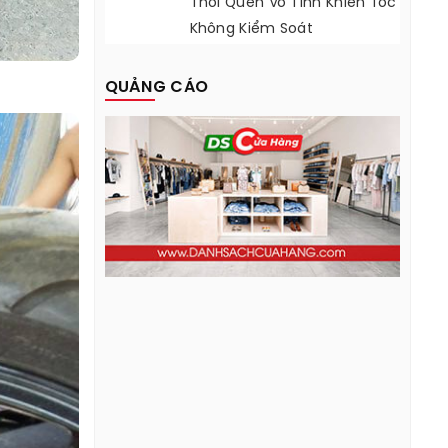
Thói Quen Vô Tình Khiến Tóc
Không Kiểm Soát
QUẢNG CÁO