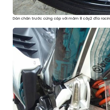
Dàn chân trước cứng cáp với mâm 8 cây2 đĩa raci