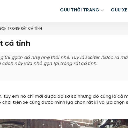
GUU THỜI TRANG
GUU XE
 GỌN TRONG RẤT CÁ TÍNH
t cá tính
 thì gạch đá nhẹ nhẹ thôi nhé. Tuy là Exciter 150cc ra mắ
cách này vừa nhỏ gọn lại trông rất cá tính.
, tuy em nó chỉ mới được độ sơ sơ nhưng đó cũng là cả 
chơi trên xe cũng được mình lựa chọn rất kĩ và lựa chọn 