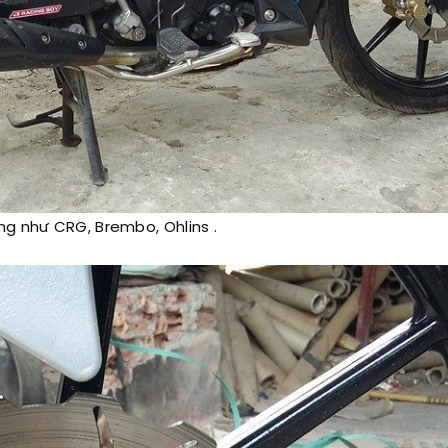
ng như CRG, Brembo, Ohlins .