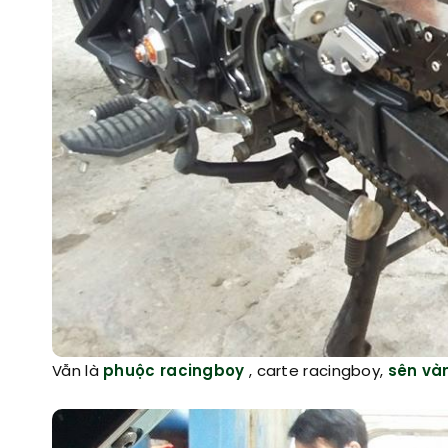
Vẫn là
phuộc racingboy
, carte racingboy,
sên và