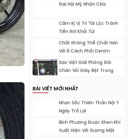
Tính
Đại Hội Mỹ Nhân Cbiz
Cấm Kị Vị Trí Tài Lộc Tránh
Tiền Rơi Khỏi Túi
Chất Không Thể Chất Hơn
Với 6 Cách Phối Denim
Jacket Tự Tin
Sao Việt Giải Phóng Đôi
Chân Với Giày Bệt Trong
Những Ngày Nóng
BÀI VIẾT MỚI NHẤT
Nhan Sắc Thiên Thần Nội Y
Ngày Trở Lại
Bích Phương Được Khen Khi
Xuất Hiện Với Gương Mặt
Khác Lạ