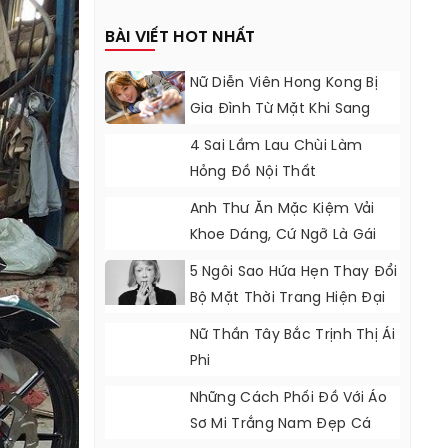
BÀI VIẾT HOT NHẤT
Nữ Diễn Viên Hong Kong Bị
Gia Đình Từ Mặt Khi Sang
Nhật Đóng Phim 18+
4 Sai Lầm Lau Chùi Làm
Hỏng Đồ Nội Thất
Anh Thư Ăn Mặc Kiệm Vải
Khoe Dáng, Cứ Ngỡ Là Gái
Đôi Mươi
5 Ngôi Sao Hứa Hẹn Thay Đổi
Bộ Mặt Thời Trang Hiện Đại
Nữ Thần Tây Bắc Trịnh Thị Ái
Phi
Những Cách Phối Đồ Với Áo
Sơ Mi Trắng Nam Đẹp Cá