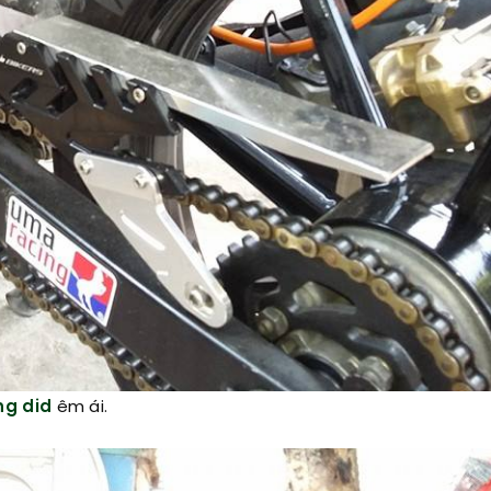
ng did
êm ái.