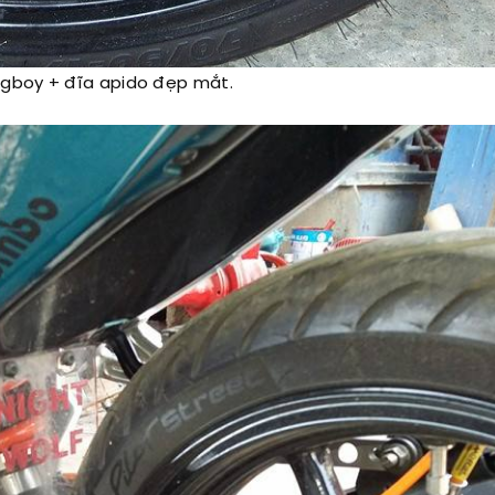
ngboy + đĩa apido đẹp mắt.