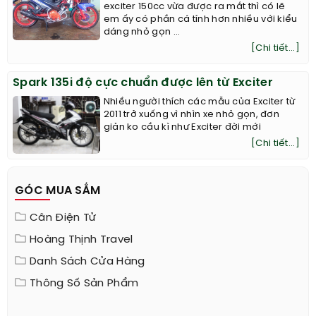
exciter 150cc vừa được ra mắt thì có lẽ
em ấy có phần cá tính hơn nhiều với kiểu
dáng nhỏ gọn ...
[Chi tiết...]
Spark 135i độ cực chuẩn được lên từ Exciter
Nhiều người thích các mẫu của Exciter từ
2011 trở xuống vì nhìn xe nhỏ gọn, đơn
giản ko cầu kì như Exciter đời mới
[Chi tiết...]
GÓC MUA SẮM
Cân Điện Tử
Hoàng Thịnh Travel
Danh Sách Cửa Hàng
Thông Số Sản Phẩm