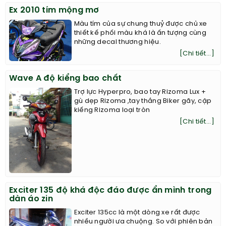
Ex 2010 tím mộng mơ
Màu tím của sự chung thuỷ được chủ xe
thiết kế phối màu khá là ấn tượng cùng
những decal thương hiệu.
[Chi tiết...]
Wave A độ kiểng bao chất
Trợ lực Hyperpro, bao tay Rizoma Lux +
gù dẹp Rizoma ,tay thắng Biker gãy, cặp
kiếng Rizoma loại tròn
[Chi tiết...]
Exciter 135 độ khá độc đáo được ẩn mình trong
dàn áo zin
Exciter 135cc là một dòng xe rất được
nhiều người ưa chuộng. So với phiên bản