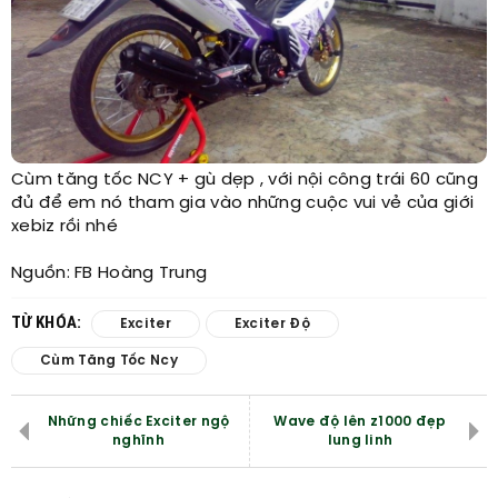
Cùm tăng tốc NCY + gù dẹp , với nội công trái 60 cũng
đủ để em nó tham gia vào những cuộc vui vẻ của giới
xebiz rồi nhé ​
Nguồn: FB Hoàng Trung​
TỪ KHÓA:
Exciter
Exciter Độ
Cùm Tăng Tốc Ncy
Những chiếc Exciter ngộ
Wave độ lên z1000 đẹp
nghĩnh
lung linh