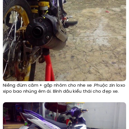
Niềng đùm căm + gắp nhôm cho nhe xe .Phuộc zin loxo
xipo bao nhúng êm ái. Bình dầu kiểu thái cho đẹp xe.