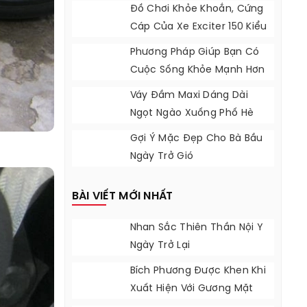
Đồ Chơi Khỏe Khoắn, Cứng
Cáp Của Xe Exciter 150 Kiểu
Indonesia
Phương Pháp Giúp Bạn Có
Cuộc Sống Khỏe Mạnh Hơn
Váy Đầm Maxi Dáng Dài
Ngọt Ngào Xuống Phố Hè
2017
Gợi Ý Mặc Đẹp Cho Bà Bầu
Ngày Trở Gió
BÀI VIẾT MỚI NHẤT
Nhan Sắc Thiên Thần Nội Y
Ngày Trở Lại
Bích Phương Được Khen Khi
Xuất Hiện Với Gương Mặt
Khác Lạ