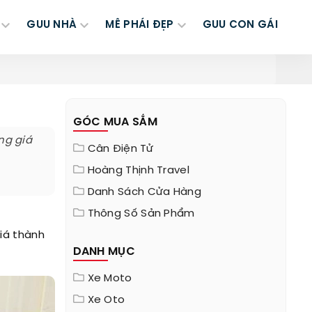
GUU NHÀ
MÊ PHÁI ĐẸP
GUU CON GÁI
GÓC MUA SẮM
ng giá
Cân Điện Tử
Hoàng Thịnh Travel
Danh Sách Cửa Hàng
Thông Số Sản Phẩm
giá thành
DANH MỤC
Xe Moto
Xe Oto