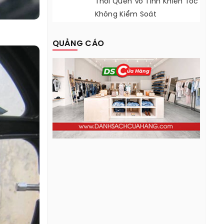
Thói Quen Vô Tình Khiến Tóc
Không Kiểm Soát
QUẢNG CÁO