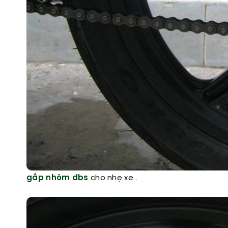
gắp nhôm dbs
cho nhẹ xe .