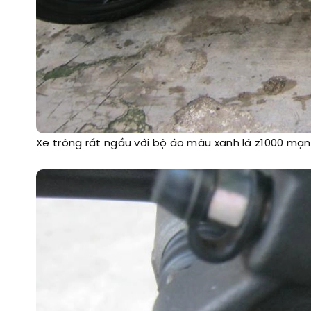
Xe trông rất ngầu với bộ áo màu xanh lá z1000 mạ