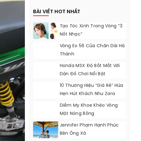
BÀI VIẾT HOT NHẤT
Tạo Tóc Xinh Trong Vòng “3
Nốt Nhạc”
Vòng Eo 56 Của Chân Dài Hà
Thành
Honda MSX Độ Bắt Mắt Với
Dàn Đồ Chơi Nổi Bật
10 Thương Hiệu “giá Rẻ” Hứa
Hẹn Hút Khách Như Zara
Diễm My Khoe Khéo Vòng
Một Nóng Bỏng
Jennifer Phạm Hạnh Phúc
Bên Ông Xã