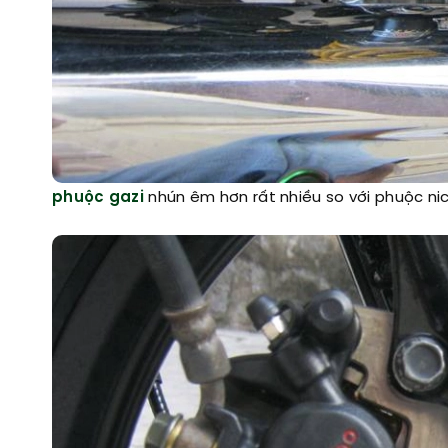
phuộc gazi
nhún êm hơn rất nhiều so với phuộc ni