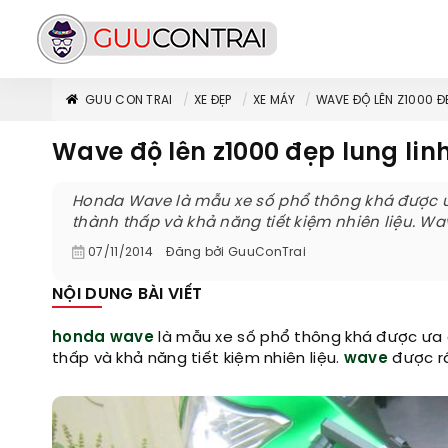
GUU CON TRAI
XE ĐẸP
XE MÁY
WAVE ĐỘ LÊN Z1000 Đ
Wave độ lên z1000 đẹp lung lin
Honda Wave là mẫu xe số phổ thông khá được ưa 
thành thấp và khả năng tiết kiệm nhiên liệu. Wa
07/11/2014
Đăng bởi
GuuConTrai
NỘI DUNG BÀI VIẾT
honda wave
là mẫu xe số phổ thông khá được ưa ch
thấp và khả năng tiết kiệm nhiên liệu.
wave
được rấ