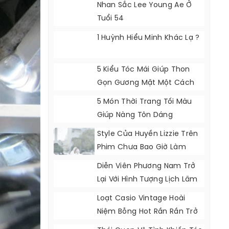
Nhan Sắc Lee Young Ae Ở
Tuổi 54
1 Huỳnh Hiểu Minh Khác Lạ ?
5 Kiểu Tóc Mái Giúp Thon
Gọn Gương Mặt Một Cách
Tự Nhiên
5 Món Thời Trang Tối Màu
Giúp Nàng Tôn Dáng
Style Của Huyền Lizzie Trên
Phim Chưa Bao Giờ Làm
Khán Giả Thất Vọng
Diễn Viên Phương Nam Trở
Lại Với Hình Tượng Lịch Lãm
Loạt Casio Vintage Hoài
Niệm Bỗng Hot Rần Rần Trở
Lại