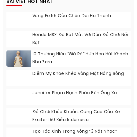
BÀI VIẾT HOT NHẤT
Vòng Eo 56 Của Chân Dài Hà Thành
Honda MSX Độ Bắt Mắt Với Dàn Đồ Chơi Nổi
Bật
10 Thương Hiệu “giá Rẻ” Hứa Hẹn Hút Khách
Như Zara
Diễm My Khoe Khéo Vòng Một Nóng Bỏng
Jennifer Phạm Hạnh Phúc Bên Ông Xã
Đồ Chơi Khỏe Khoắn, Cứng Cáp Của Xe
Exciter 150 Kiểu Indonesia
Tạo Tóc Xinh Trong Vòng “3 Nốt Nhạc”