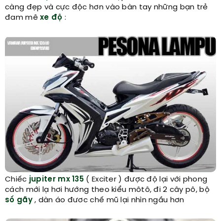
càng đẹp và cực độc hơn vào bàn tay những bạn trẻ
đam mê
xe độ
:
Chiếc
jupiter mx 135
( Exciter ) được độ lại với phong
cách mới lạ hơi hướng theo kiểu môtô, đi 2 cây pô, bộ
số gãy
, dàn áo đươc chế mũ lại nhìn ngầu hơn