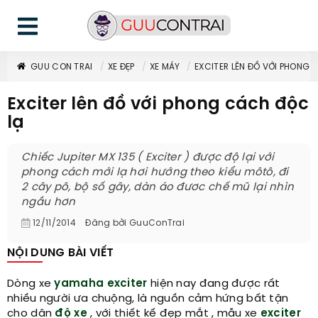
GUU CON TRAI
XE ĐẸP
XE MÁY
EXCITER LÊN ĐỒ VỚI PHONG 
Exciter lên đồ với phong cách độc
lạ
Chiếc Jupiter MX 135 ( Exciter ) được độ lại với
phong cách mới lạ hơi hướng theo kiểu môtô, đi
2 cây pô, bộ số gãy, dàn áo đươc chế mũ lại nhìn
ngầu hơn
12/11/2014
Đăng bởi
GuuConTrai
NỘI DUNG BÀI VIẾT
Dòng xe
yamaha exciter
hiện nay đang được rất
nhiều người ưa chuộng, là nguồn cảm hứng bất tận
cho dân
độ xe
, với thiết kế đẹp mắt , mẫu xe
exciter