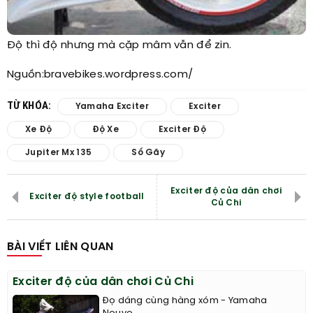
Độ thì độ nhưng mà cặp mâm vẫn để zin.
Nguồn:bravebikes.wordpress.com/​
TỪ KHÓA:
Yamaha Exciter
Exciter
Xe Độ
Độ Xe
Exciter Độ
Jupiter Mx 135
Số Gãy
Exciter độ của dân chơi
Exciter độ style football
Củ Chi
BÀI VIẾT LIÊN QUAN
Exciter độ của dân chơi Củ Chi
Đọ dáng cùng hàng xóm - Yamaha