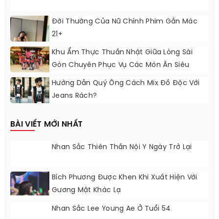
Đời Thường Của Nữ Chính Phim Gắn Mác
21+
Khu Ẩm Thực Thuần Nhật Giữa Lòng Sài
Gòn Chuyên Phục Vụ Các Món Ăn Siêu
Ngon
Hướng Dẫn Quý Ông Cách Mix Đồ Độc Với
Jeans Rách?
BÀI VIẾT MỚI NHẤT
Nhan Sắc Thiên Thần Nội Y Ngày Trở Lại
Bích Phương Được Khen Khi Xuất Hiện Với
Gương Mặt Khác Lạ
Nhan Sắc Lee Young Ae Ở Tuổi 54