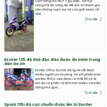
Cùm tăng tốc NCY + gù dẹp , với nội
công trái 60 cũng đủ để em nó tham gia
vào những cuộc vui vẻ của giới xebiz rồi
nhé ​
[Chi tiết...]
Exciter 135 độ khá độc đáo được ẩn mình trong
dàn áo zin
Exciter 135cc là một dòng xe rất được
nhiều người ưa chuộng. So với phiên bản
exciter 150cc vừa được ra mắt thì có lẽ
em ấy có phần cá tính hơn nhiều với kiểu
dáng nhỏ gọn ...
[Chi tiết...]
Spark 135i độ cực chuẩn được lên từ Exciter