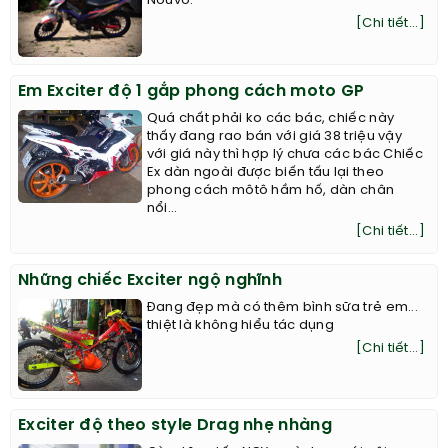
Nouvo.
[Chi tiết...]
Em Exciter độ 1 gắp phong cách moto GP
Quá chất phải ko các bác, chiếc này
thấy đang rao bán với giá 38 triệu vậy
với giá này thì hợp lý chưa các bác ​Chiếc
Ex dàn ngoài được biến tấu lại theo
phong cách môtô hầm hố, dàn chân
nổi...
[Chi tiết...]
Những chiếc Exciter ngộ nghĩnh
Đang đẹp mà có thêm bình sữa trẻ em...
thiệt là không hiểu tác dụng
[Chi tiết...]
Exciter độ theo style Drag nhẹ nhàng