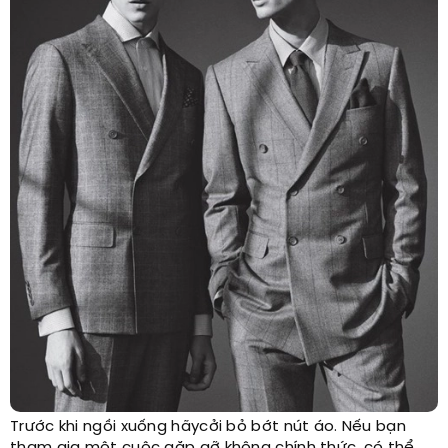
Trước khi ngồi xuống hãycởi bỏ bớt nút áo. Nếu bạn