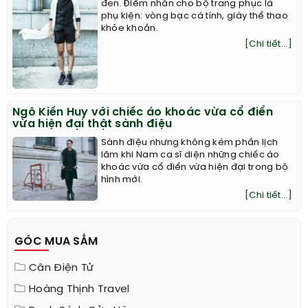
đen. Điểm nhấn cho bộ trang phục là
phụ kiện: vòng bạc cá tính, giày thể thao
khỏe khoắn.
[Chi tiết...]
Ngô Kiến Huy với chiếc áo khoác vừa cổ điển
vừa hiện đại thật sành điệu
Sành điệu nhưng không kém phần lịch
lãm khi Nam ca sĩ diện những chiếc áo
khoác vừa cổ điển vừa hiện đại trong bộ
hình mới.
[Chi tiết...]
GÓC MUA SẮM
Cân Điện Tử
Hoàng Thịnh Travel