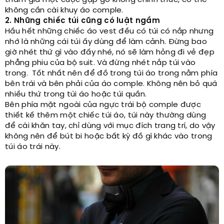
tham gia một cuộc gặp gỡ không chính thức, có thể
không cần cài khuy áo comple.
2. Những chiếc túi cũng có luật ngầm
Hầu hết những chiếc áo vest đều có túi có nắp nhưng
nhớ là những cái túi ấy dùng để làm cảnh. Đừng bao
giờ nhét thứ gì vào đấy nhé, nó sẽ làm hỏng đi vẻ đẹp
phẳng phiu của bộ suit. Và đừng nhét nắp túi vào
trong. Tốt nhất nên để đồ trong túi áo trong nằm phía
bên trái và bên phải của áo comple. Không nên bỏ quá
nhiều thứ trong túi áo hoặc túi quần.
Bên phía mặt ngoài của ngực trái bộ comple được
thiết kế thêm một chiếc túi áo, túi này thường dùng
để cài khăn tay, chỉ dùng với mục đích trang trí, do vậy
không nên để bút bi hoặc bất kỳ đồ gì khác vào trong
túi áo trái này.