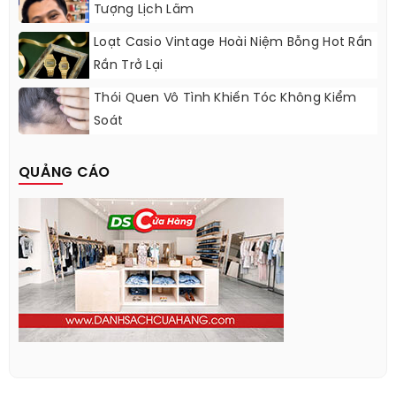
Tượng Lịch Lãm
Loạt Casio Vintage Hoài Niệm Bỗng Hot Rần
Rần Trở Lại
Thói Quen Vô Tình Khiến Tóc Không Kiểm
Soát
QUẢNG CÁO