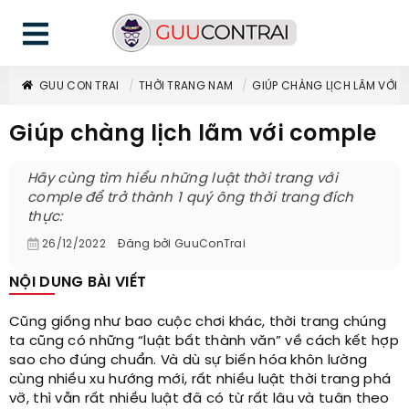
GUU CON TRAI
THỜI TRANG NAM
GIÚP CHÀNG LỊCH LÃM VỚI 
Giúp chàng lịch lãm với comple
Hãy cùng tìm hiểu những luật thời trang với
comple để trở thành 1 quý ông thời trang đích
thực:
26/12/2022
Đăng bởi
GuuConTrai
NỘI DUNG BÀI VIẾT
Cũng giống như bao cuộc chơi khác, thời trang chúng
ta cũng có những “luật bất thành văn” về cách kết hợp
sao cho đúng chuẩn. Và dù sự biến hóa khôn lường
cùng nhiều xu hướng mới, rất nhiều luật thời trang phá
vỡ, thì vẫn rất nhiều luật đã có từ rất lâu và tuân theo