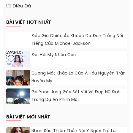
Điệu Đà
BÀI VIẾT HOT NHẤT
Đấu Giá Chiếc Áo Khoác Da Đen Trắng Nổi
Tiếng Của Michael Jackson
Đại Hội Mỹ Nhân Cbiz
Gương Mặt Khác Lạ Của Á Hậu Nguyễn Trần
Huyền My
Go Yoon Jung Gây Sốt Với Vẻ Đẹp Nữ Sinh
Trong Dự Án Phim Mới
BÀI VIẾT MỚI NHẤT
Nhan Sắc Thiên Thần Nội Y Ngày Trở Lại