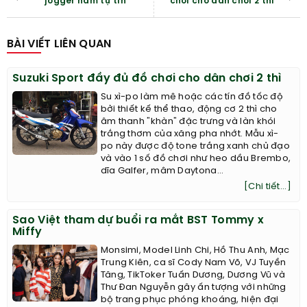
jogger nam tự tin
chơi cho dân chơi 2 thì
BÀI VIẾT LIÊN QUAN
Suzuki Sport đầy đủ đồ chơi cho dân chơi 2 thì
Su xì-po làm mê hoặc các tín đồ tốc độ
bởi thiết kế thể thao, động cơ 2 thì cho
âm thanh "khàn" đặc trưng và làn khói
trắng thơm của xăng pha nhớt. Mẫu xì-
po này được độ tone trắng xanh chủ đạo
và vào 1 số đồ chơi như heo dầu Brembo,
dĩa Galfer, mâm Daytona...
[Chi tiết...]
Sao Việt tham dự buổi ra mắt BST Tommy x
Miffy
Monsimi, Model Linh Chi, Hồ Thu Anh, Mạc
Trung Kiên, ca sĩ Cody Nam Võ, VJ Tuyền
Tăng, TikToker Tuấn Dương, Dương Vũ và
Thư Đan Nguyễn gây ấn tượng với những
bộ trang phục phóng khoáng, hiện đại