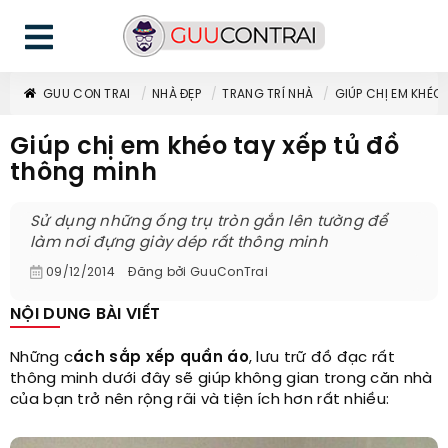
GUU CON TRAI
NHÀ ĐẸP
TRANG TRÍ NHÀ
GIÚP CHỊ EM KHÉO
Giúp chị em khéo tay xếp tủ đồ
thông minh
Sử dụng những ống trụ tròn gắn lên tường để
làm nơi đựng giày dép rất thông minh
09/12/2014
Đăng bởi
GuuConTrai
NỘI DUNG BÀI VIẾT
Những c
ách sắp xếp quần áo
, lưu trữ đồ đạc rất
thông minh dưới đây sẽ giúp không gian trong căn nhà
của bạn trở nên rộng rãi và tiện ích hơn rất nhiều: