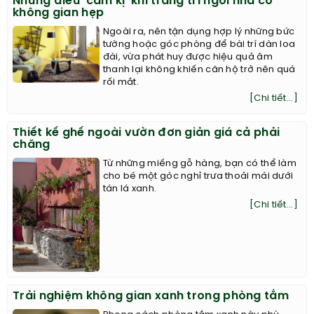
Những điều ‘cấm kị’ khi trang trí ngôi nhà có
không gian hẹp
Ngoài ra, nên tận dụng hợp lý những bức
tường hoặc góc phòng để bài trí dàn loa
đài, vừa phát huy được hiệu quả âm
thanh lại không khiến căn hộ trở nên quá
rối mắt.
[Chi tiết...]
Thiết kế ghế ngoài vườn đơn giản giá cả phải
chăng
Từ những miếng gỗ hàng, bạn có thể làm
cho bé một góc nghỉ trưa thoải mái dưới
tán lá xanh.
[Chi tiết...]
Trải nghiệm không gian xanh trong phòng tắm