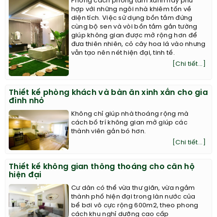
Phong cách phòng tắm xanh này phù
hợp với những ngôi nhà khiêm tốn về
diện tích. Việc sử dụng bồn tắm đứng
cùng bộ sen và vòi bồn tắm gắn tường
giúp không gian được mở rộng hơn để
đưa thiên nhiên, cỏ cây hoa lá vào nhưng
vẫn tạo nên nét hiện đại, tinh tế.
[Chi tiết...]
Thiết kế phòng khách và bàn ăn xinh xắn cho gia
đình nhỏ
Không chỉ giúp nhà thoáng rộng mà
cách bố trí không gian mở giúp các
thành viên gắn bó hơn.
[Chi tiết...]
Thiết kế không gian thông thoáng cho căn hộ
hiện đại
Cư dân có thể vừa thư giãn, vừa ngắm
thành phố hiện đại trong làn nước của
bể bơi vô cực rộng 600m2, theo phong
cách khu nghỉ dưỡng cao cấp