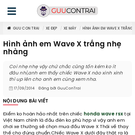
GUU CON TRAI
XE ĐẸP
XE MÁY
HÌNH ẢNH EM WAVE X TRẮNG
Hình ảnh em Wave X trắng nhẹ
nhàng
Coi nhẹ nhẹ vậy chứ chắc cũng tốn kém ko ít
đâu nhỉ,anh em thấy chiếc Wave X nào xinh xinh
thì up lên cho anh em cùng xem nha.
17/09/2014
Đăng bởi
GuuConTrai
NỘI DUNG BÀI VIẾT
Điểm ko hoàn hảo nhất trên chiếc
honda
wave rsx
tại
Việt Nam chính là đầu đèn ko phù hợp vì vậy anh em
chơi xe thường sẽ chọn mua đầu Wave X Thái về thay
thế cho đúng chuẩn.Chiếc Wave X dưới đây thật ra là