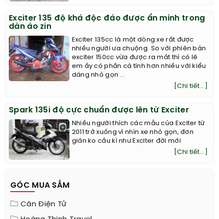
Exciter 135 độ khá độc đáo được ẩn mình trong
dàn áo zin
Exciter 135cc là một dòng xe rất được
nhiều người ưa chuộng. So với phiên bản
exciter 150cc vừa được ra mắt thì có lẽ
em ấy có phần cá tính hơn nhiều với kiểu
dáng nhỏ gọn ...
[Chi tiết...]
Spark 135i độ cực chuẩn được lên từ Exciter
Nhiều người thích các mẫu của Exciter từ
2011 trở xuống vì nhìn xe nhỏ gọn, đơn
giản ko cầu kì như Exciter đời mới
[Chi tiết...]
GÓC MUA SẮM
Cân Điện Tử