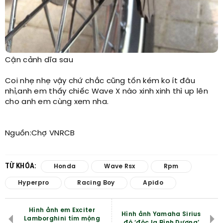
Cận cảnh dĩa sau
Coi nhẹ nhẹ vậy chứ chắc cũng tốn kém ko ít đâu
nhỉ,anh em thấy chiếc Wave X nào xinh xinh thì up lên
cho anh em cùng xem nha.
Nguồn:Chợ VNRCB​
TỪ KHÓA:
Honda
Wave Rsx
Rpm
Hyperpro
Racing Boy
Apido
Hình ảnh em Exciter
Hình ảnh Yamaha Sirius
Lamborghini tím mộng
độ ‘độc lạ Bình Dương’