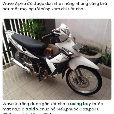
Wave Alpha đã được dọn nhẹ nhàng nhưng cũng khá
bắt mắt mọi người cùng xem chi tiết nha.
Wave X trắng được gắn két nhớt
racing boy
trước
mặt nạ,dĩa
apido
,chụp nồi kiểu,phuộc Gazi,pô Fu