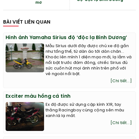
mơ
BÀI VIẾT LIÊN QUAN
Hình ảnh Yamaha Sirius độ ‘độc lạ Bình Dương’
Mẫu Sirius dưới đây được chủ xe độ gần
như tổng thể, từ dàn áo tới dàn chân...
Khoác lên mình 1 diện mạo mới, lạ lẫm và
nổi bật trước đám đông, chiếc Sirius đủ
sức cuốn hút mọi ánh nhìn trên phố với
vẻ ngoài nổi bật.
[Chi tiết...]
Exciter màu hồng cá tính
Ex độ được sử dụng cặp kính X1R, tay
thắng Racingboy cùng cộng sên màu
xanh lá lạ mắt.​
[Chi tiết...]