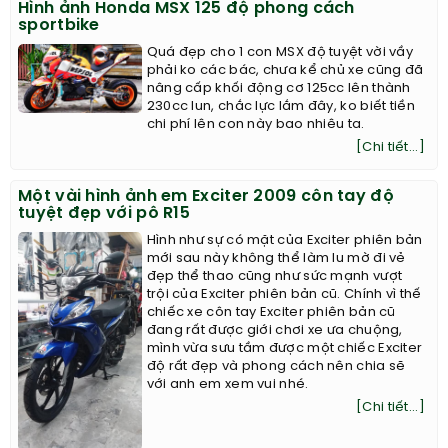
Hình ảnh Honda MSX 125 độ phong cách
sportbike
Quá đẹp cho 1 con MSX độ tuyệt vời vầy
phải ko các bác, chưa kể chủ xe cũng đã
nâng cấp khối động cơ 125cc lên thành
230cc lun, chắc lực lắm đây, ko biết tiền
chi phí lên con này bao nhiêu ta.
[Chi tiết...]
Một vài hình ảnh em Exciter 2009 côn tay độ
tuyệt đẹp với pô R15
Hình như sự có mặt của Exciter phiên bản
mới sau này không thể làm lu mờ đi vẻ
đẹp thể thao cũng như sức mạnh vượt
trội của Exciter phiên bản cũ. Chính vì thế
chiếc xe côn tay Exciter phiên bản cũ
đang rất được giới chơi xe ưa chuộng,
mình vừa sưu tầm được một chiếc Exciter
độ rất đẹp và phong cách nên chia sẽ
với anh em xem vui nhé.
[Chi tiết...]