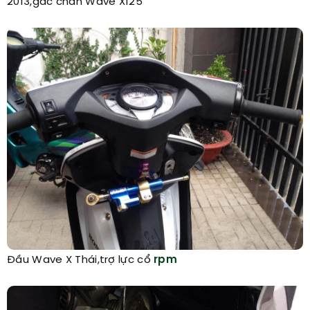
2013,gác chân Wave X125
Đầu Wave X Thái,trợ lực cổ
rpm