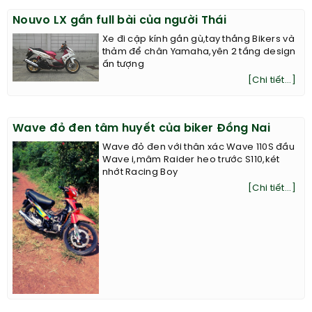
Nouvo LX gần full bài của người Thái
Xe đi cặp kính gắn gù,tay thắng Bikers và
thảm để chân Yamaha,yên 2 tầng design
ấn tượng
[Chi tiết...]
Wave đỏ đen tâm huyết của biker Đồng Nai
Wave đỏ đen với thân xác Wave 110S đầu
Wave i,mâm Raider heo trước S110,két
nhớt Racing Boy
[Chi tiết...]