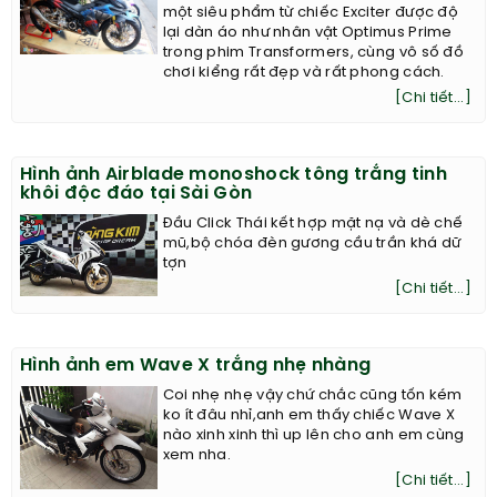
một siêu phẩm từ chiếc Exciter được độ
lại dàn áo như nhân vật Optimus Prime
trong phim Transformers, cùng vô số đồ
chơi kiểng rất đẹp và rất phong cách.
[Chi tiết...]
Hình ảnh Airblade monoshock tông trắng tinh
khôi độc đáo tại Sài Gòn
Đầu Click Thái kết hợp mặt nạ và dè chế
mũ,bộ chóa đèn gương cầu trần khá dữ
tợn
[Chi tiết...]
Hình ảnh em Wave X trắng nhẹ nhàng
Coi nhẹ nhẹ vậy chứ chắc cũng tốn kém
ko ít đâu nhỉ,anh em thấy chiếc Wave X
nào xinh xinh thì up lên cho anh em cùng
xem nha.
[Chi tiết...]