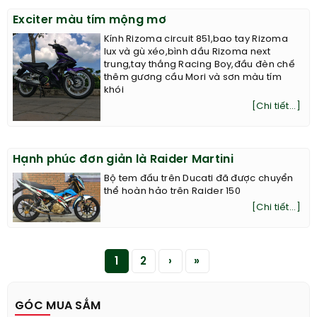
Exciter màu tím mộng mơ
Kính Rizoma circuit 851,bao tay Rizoma
lux và gù xéo,bình dầu Rizoma next
trung,tay thắng Racing Boy,đầu đèn chế
thêm gương cầu Mori và sơn màu tím
khói
[Chi tiết...]
Hạnh phúc đơn giản là Raider Martini
Bộ tem đấu trên Ducati đã được chuyển
thể hoàn hảo trên Raider 150
[Chi tiết...]
1
2
›
»
GÓC MUA SẮM