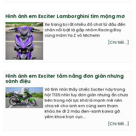
Hình ảnh em Exciter Lamborghini tím mộng mơ
Xe trang bị rất nhiều đồ chơi từ đầu đến
chân nổi bật là gắp nhôm Racing Boy
cùng mâm Ya Z vỏ Michelin
[Chi tiết...]
Hình ảnh em Exciter tắm nắng đơn giản nhưng
sành điệu
Vô tình nhìn thấy chiếc Exciter này trong
hội T135 nhìn tuy đơn giản nhưng ẩn chưa
bên trong nội lực khá là mạnh mẽ nên
chia sẻ cho anh em cùng xem tham
khảo.Xe đi 2 màu đen-xanh kawa gỡ
yếm khoe trọn cục...
[Chi tiết...]