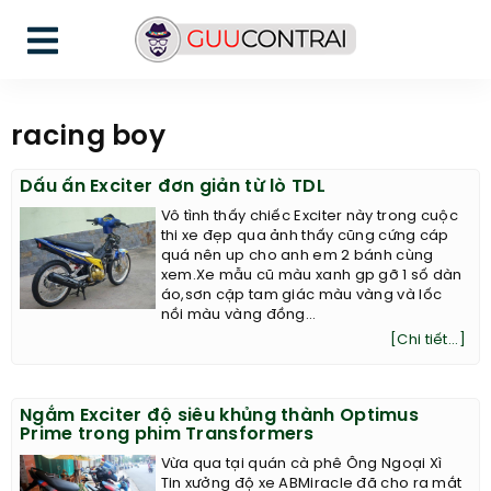
racing boy
Dấu ấn Exciter đơn giản từ lò TDL
Vô tình thấy chiếc Exciter này trong cuộc
thi xe đẹp qua ảnh thấy cũng cứng cáp
quá nên up cho anh em 2 bánh cùng
xem.Xe mẫu cũ màu xanh gp gỡ 1 số dàn
áo,sơn cặp tam giác màu vàng và lốc
nồi màu vàng đồng...
[Chi tiết...]
Ngắm Exciter độ siêu khủng thành Optimus
Prime trong phim Transformers
Vừa qua tại quán cà phê Ông Ngoại Xì
Tin xưởng độ xe ABMiracle đã cho ra mắt