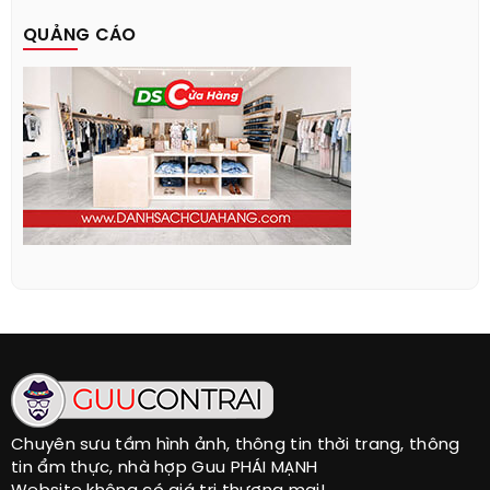
QUẢNG CÁO
Chuyên sưu tầm hình ảnh, thông tin thời trang, thông
tin ẩm thực, nhà hợp Guu PHÁI MẠNH