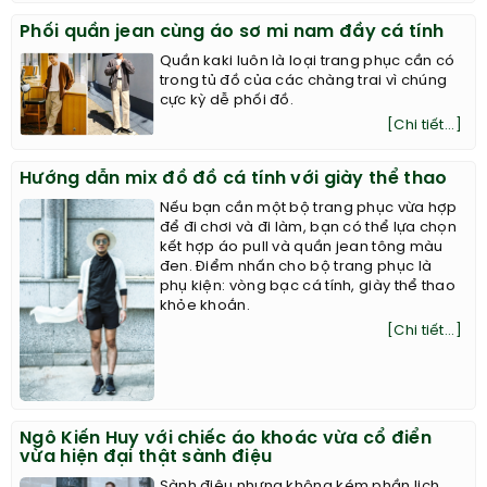
Phối quần jean cùng áo sơ mi nam đầy cá tính
Quần kaki luôn là loại trang phục cần có
trong tủ đồ của các chàng trai vì chúng
cực kỳ dễ phối đồ.
[Chi tiết...]
Hướng dẫn mix đồ đồ cá tính với giày thể thao
Nếu bạn cần một bộ trang phục vừa hợp
để đi chơi và đi làm, bạn có thể lựa chọn
kết hợp áo pull và quần jean tông màu
đen. Điểm nhấn cho bộ trang phục là
phụ kiện: vòng bạc cá tính, giày thể thao
khỏe khoắn.
[Chi tiết...]
Ngô Kiến Huy với chiếc áo khoác vừa cổ điển
vừa hiện đại thật sành điệu
Sành điệu nhưng không kém phần lịch