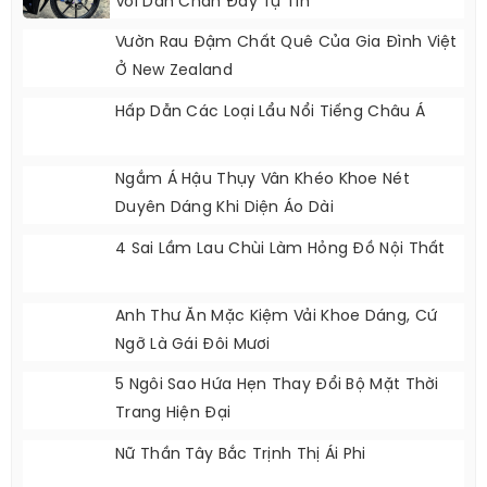
Với Dàn Chân Đầy Tự Tin
Vườn Rau Đậm Chất Quê Của Gia Đình Việt
Ở New Zealand
Hấp Dẫn Các Loại Lẩu Nổi Tiếng Châu Á
Ngắm Á Hậu Thụy Vân Khéo Khoe Nét
Duyên Dáng Khi Diện Áo Dài
4 Sai Lầm Lau Chùi Làm Hỏng Đồ Nội Thất
Anh Thư Ăn Mặc Kiệm Vải Khoe Dáng, Cứ
Ngỡ Là Gái Đôi Mươi
5 Ngôi Sao Hứa Hẹn Thay Đổi Bộ Mặt Thời
Trang Hiện Đại
Nữ Thần Tây Bắc Trịnh Thị Ái Phi