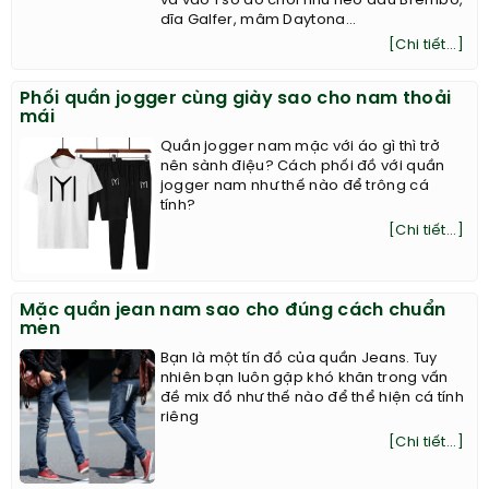
và vào 1 số đồ chơi như heo dầu Brembo,
dĩa Galfer, mâm Daytona...
[Chi tiết...]
Phối quần jogger cùng giày sao cho nam thoải
mái
Quần jogger nam mặc với áo gì thì trở
nên sành điệu? Cách phối đồ với quần
jogger nam như thế nào để trông cá
tính?
[Chi tiết...]
Mặc quần jean nam sao cho đúng cách chuẩn
men
Bạn là một tín đồ của quần Jeans. Tuy
nhiên bạn luôn gặp khó khăn trong vấn
đề mix đồ như thế nào để thể hiện cá tính
riêng
[Chi tiết...]