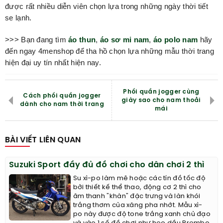
được rất nhiều diễn viên chọn lựa trong những ngày thời tiết
se lạnh.
>>> Bạn đang tìm
áo thun
,
áo sơ mi nam
,
áo polo nam
hãy
đến ngay 4menshop để tha hồ chọn lựa những mẫu thời trang
hiện đại uy tín nhất hiện nay.
Phối quần jogger cùng
Cách phối quần jogger
giày sao cho nam thoải
dành cho nam thời trang
mái
BÀI VIẾT LIÊN QUAN
Suzuki Sport đầy đủ đồ chơi cho dân chơi 2 thì
Su xì-po làm mê hoặc các tín đồ tốc độ
bởi thiết kế thể thao, động cơ 2 thì cho
âm thanh "khàn" đặc trưng và làn khói
trắng thơm của xăng pha nhớt. Mẫu xì-
po này được độ tone trắng xanh chủ đạo