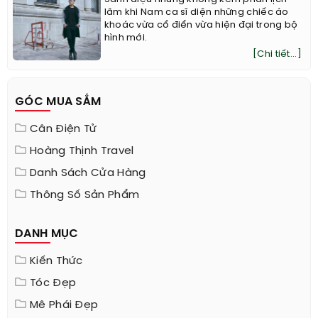
lãm khi Nam ca sĩ diện những chiếc áo
khoác vừa cổ điển vừa hiện đại trong bộ
hình mới.
[Chi tiết...]
GÓC MUA SẮM
Cân Điện Tử
Hoàng Thịnh Travel
Danh Sách Cửa Hàng
Thông Số Sản Phẩm
DANH MỤC
Kiến Thức
Tóc Đẹp
Mê Phái Đẹp