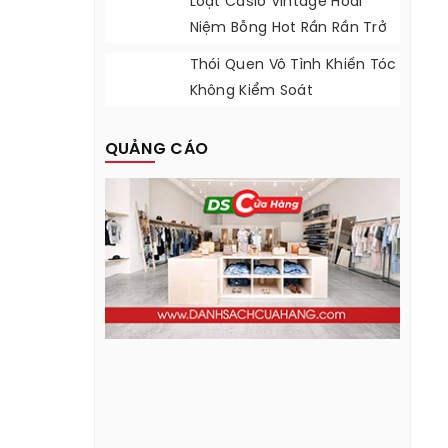
Loạt Casio Vintage Hoài
Niệm Bỗng Hot Rần Rần Trở
Lại
Thói Quen Vô Tình Khiến Tóc
Không Kiểm Soát
QUẢNG CÁO