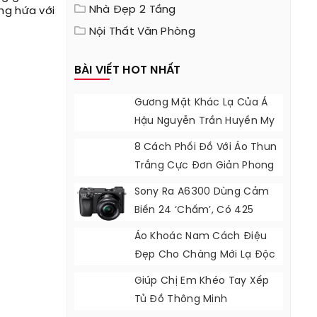
Nhà Đẹp 2 Tầng
ng hứa với
Nội Thất Văn Phòng
BÀI VIẾT HOT NHẤT
Gương Mặt Khác Lạ Của Á
Hậu Nguyễn Trần Huyền My
8 Cách Phối Đồ Với Áo Thun
Trắng Cực Đơn Giản Phong
Cách
Sony Ra A6300 Dùng Cảm
Biến 24 ‘chấm’, Có 425
Điểm Lấy Nét
Áo Khoác Nam Cách Điệu
Đẹp Cho Chàng Mới Lạ Độc
Đáo
Giúp Chị Em Khéo Tay Xếp
Tủ Đồ Thông Minh