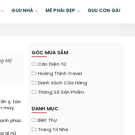
GUU NHÀ
MÊ PHÁI ĐẸP
GUU CON GÁI
GÓC MUA SẮM
ng Mỹ
Cân Điện Tử
Hoàng Thịnh Travel
Danh Sách Cửa Hàng
Thông Số Sản Phẩm
 ăn ý, tạo
ền may
DANH MỤC
Biệt Thự
hạnh phúc.
Trang Trí Nhà
g gì nữ