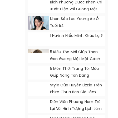
Bích Phương Được Khen Khi
Xuất Hiện Với Gương Mặt
Khác Lạ
Nhan Sắc Lee Young Ae Ở
Tuổi 54
1 Huỳnh Hiểu Minh Khác Lạ ?
5 Kiểu Tóc Mái Giúp Thon
Gọn Gương Mặt Một Cách
Tự Nhiên
5 Món Thời Trang Tối Màu
Giúp Nàng Tôn Dáng
Style Của Huyền Lizzie Trên
Phim Chưa Bao Giờ Làm
Khán Giả Thất Vọng
Diễn Viên Phương Nam Trở
Lại Với Hình Tượng Lịch Lãm