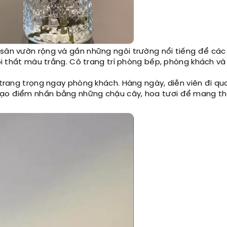
 sân vườn rộng và gần những ngôi trường nổi tiếng để các
 nội thất màu trắng. Cô trang trí phòng bếp, phòng khách v
í trang trọng ngay phòng khách. Hàng ngày, diễn viên đi q
 tạo điểm nhấn bằng những chậu cây, hoa tươi để mang t