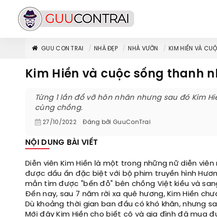
GUU CON TRAI
NHÀ ĐẸP
NHÀ VƯỜN
KIM HIỀN VÀ CU
Kim Hiền và cuộc sống thanh n
Từng 1 lần đổ vỡ hôn nhân nhưng sau đó Kim Hi
cùng chồng.
27/10/2022
Đăng bởi
GuuConTrai
NỘI DUNG BÀI VIẾT
Diễn viên Kim Hiền là một trong những nữ diễn viên 
được dấu ấn đặc biệt với bộ phim truyền hình Hươ
mắn tìm được "bến đỗ" bên chồng Việt kiều và san
Đến nay, sau 7 năm rời xa quê hương, Kim Hiền chưa
Dù khoảng thời gian ban đầu có khó khăn, nhưng s
Mới đây Kim Hiền cho biết cô và gia đình đã mua đ