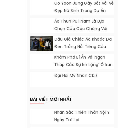
Go Yoon Jung Gây Sốt Với Vẻ
Đẹp Nữ Sinh Trong Dự Án
Phim Mới
Áo Thun Pull Nam Là Lựa
Chọn Của Các Chàng Với
Phong Cách Hàn Quốc
Đấu Giá Chiếc Áo Khoác Da
Đen Trắng Nổi Tiếng Của
Michael Jackson
Khám Phá Bí Ẩn Về ‘ngọn
Tháp Của Sự Im Lặng’ Ở Iran
Đại Hội Mỹ Nhân Cbiz
BÀI VIẾT MỚI NHẤT
Nhan Sắc Thiên Thần Nội Y
Ngày Trở Lại