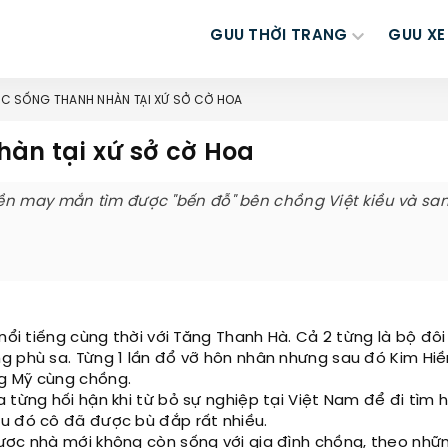
GUU THỜI TRANG
GUU XE
ỘC SỐNG THANH NHÀN TẠI XỨ SỞ CỜ HOA
hàn tại xứ sở cờ Hoa
ền may mắn tìm được "bến đỗ" bên chồng Việt kiều và sa
nổi tiếng cùng thời với Tăng Thanh Hà. Cả 2 từng là bộ đôi
ng phù sa. Từng 1 lần đổ vỡ hôn nhân nhưng sau đó Kim Hi
g Mỹ cùng chồng.
 từng hối hận khi từ bỏ sự nghiệp tại Việt Nam để đi tìm 
au đó cô đã được bù đắp rất nhiều.
ược nhà mới không còn sống với gia đình chồng, theo nhữn