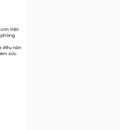
 con tiện
à phòng
ua đều nán
hêm sức