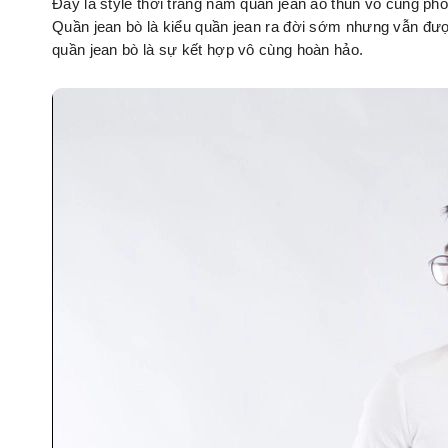
Đây là style thời trang nam quần jean áo thun vô cùng ph
Quần jean bò là kiểu quần jean ra đời sớm nhưng vẫn đượ
quần jean bò là sự kết hợp vô cùng hoàn hảo.