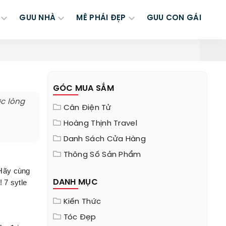
GUU NHÀ
MÊ PHÁI ĐẸP
GUU CON GÁI
GÓC MUA SẮM
ợc lòng
Cân Điện Tử
Hoàng Thịnh Travel
Danh Sách Cửa Hàng
Thông Số Sản Phẩm
 Hãy cùng
 7 sytle
DANH MỤC
Kiến Thức
Tóc Đẹp