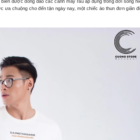
ổ biến được đông đảo các cánh mày râu áp dụng trong đời sống hiệ
c ưa chuộng cho đến tận ngày nay, một chiếc áo thun đơn giản đi