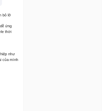
n bỏ lỡ
 dễ ứng
le thời
thiệp như
ài của mình