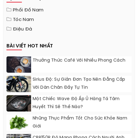
Phối Đồ Nam
Tóc Nam
Điệu Đà
BÀI VIẾT HOT NHẤT
Thưởng Thức Café Với Nhiều Phong Cách
Sirius Độ: Sự Giản Đơn Tạo Nên Đẳng Cấp
Với Dàn Chân Đầy Tự Tin
Một Chiếc Wave Độ Ấp Ủ Hàng Tá Tâm
Huyết Thì Sẽ Thế Nào?
Những Thực Phẩm Tốt Cho Sức Khỏe Nam
Giới
CBR150R Độ Mang Phong Cách Người Anh