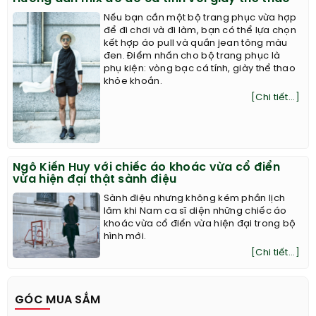
Nếu bạn cần một bộ trang phục vừa hợp
để đi chơi và đi làm, bạn có thể lựa chọn
kết hợp áo pull và quần jean tông màu
đen. Điểm nhấn cho bộ trang phục là
phụ kiện: vòng bạc cá tính, giày thể thao
khỏe khoắn.
[Chi tiết...]
Ngô Kiến Huy với chiếc áo khoác vừa cổ điển
vừa hiện đại thật sành điệu
Sành điệu nhưng không kém phần lịch
lãm khi Nam ca sĩ diện những chiếc áo
khoác vừa cổ điển vừa hiện đại trong bộ
hình mới.
[Chi tiết...]
GÓC MUA SẮM