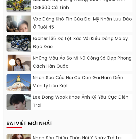
CBR300 Cá Tính
Vóc Dáng Khó Tin Của Đại Mỹ Nhân Lưu Đào
Ở Tuổi 45
Exciter 135 Độ Lột Xác Với Kiểu Dáng Malay
Độc Đáo
Những Mẫu Áo Sơ Mi Nữ Công Sở Đẹp Phong
Cách Hàn Quốc
Nhan Sắc Của Hai Cô Con Gái Nam Diễn
Viên Lý Liên Kiệt
Lee Dong Wook Khoe Ảnh Kỷ Yếu Cực Điển
Trai
BÀI VIẾT MỚI NHẤT
Nhan Sắc Thiên Thần Nội Y Ngày Trở Lại