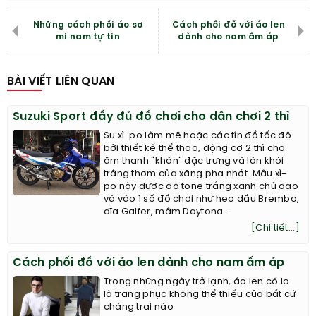
Những cách phối áo sơ
Cách phối đồ với áo len
mi nam tự tin
dành cho nam ấm áp
BÀI VIẾT LIÊN QUAN
Suzuki Sport đầy đủ đồ chơi cho dân chơi 2 thì
Su xì-po làm mê hoặc các tín đồ tốc độ
bởi thiết kế thể thao, động cơ 2 thì cho
âm thanh "khàn" đặc trưng và làn khói
trắng thơm của xăng pha nhớt. Mẫu xì-
po này được độ tone trắng xanh chủ đạo
và vào 1 số đồ chơi như heo dầu Brembo,
dĩa Galfer, mâm Daytona...
[Chi tiết...]
Cách phối đồ với áo len dành cho nam ấm áp
Trong những ngày trở lạnh, áo len cổ lọ
là trang phục không thể thiếu của bất cứ
chàng trai nào