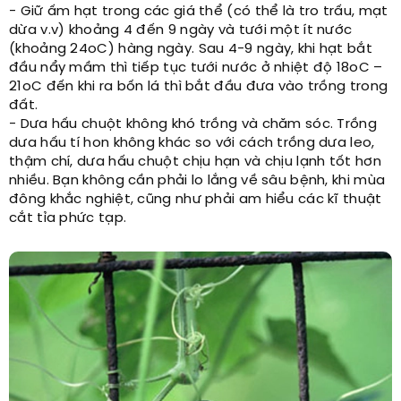
- Giữ ấm hạt trong các giá thể (có thể là tro trấu, mạt
dừa v.v) khoảng 4 đến 9 ngày và tưới một ít nước
(khoảng 24oC) hàng ngày. Sau 4-9 ngày, khi hạt bắt
đầu nẩy mầm thì tiếp tục tưới nước ở nhiệt độ 18oC –
21oC đến khi ra bốn lá thì bắt đầu đưa vào trồng trong
đất.
- Dưa hấu chuột không khó trồng và chăm sóc. Trồng
dưa hấu tí hon không khác so với cách trồng dưa leo,
thậm chí, dưa hấu chuột chịu hạn và chịu lạnh tốt hơn
nhiều. Bạn không cần phải lo lắng về sâu bệnh, khi mùa
đông khắc nghiệt, cũng như phải am hiểu các kĩ thuật
cắt tỉa phức tạp.