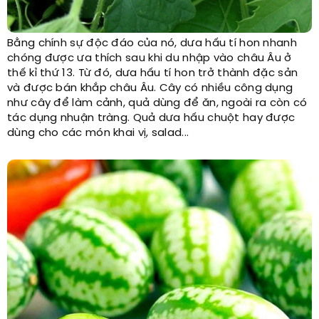
Bằng chính sự độc đáo của nó, dưa hấu tí hon nhanh
chóng được ưa thích sau khi du nhập vào châu Âu ở
thế kỉ thứ 13. Từ đó, dưa hấu tí hon trở thành đặc sản
và được bán khắp châu Âu. Cây có nhiều công dụng
như cây để làm cảnh, quả dùng để ăn, ngoài ra còn có
tác dụng nhuận tràng. Quả dưa hấu chuột hay được
dùng cho các món khai vị, salad...