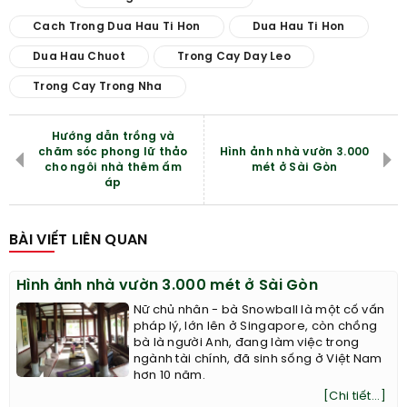
Cach Trong Dua Hau Ti Hon
Dua Hau Ti Hon
Dua Hau Chuot
Trong Cay Day Leo
Trong Cay Trong Nha
Hướng dẫn trồng và
chăm sóc phong lữ thảo
Hình ảnh nhà vườn 3.000
cho ngôi nhà thêm ấm
mét ở Sài Gòn
áp
BÀI VIẾT LIÊN QUAN
Hình ảnh nhà vườn 3.000 mét ở Sài Gòn
Nữ chủ nhân - bà Snowball là một cố vấn
pháp lý, lớn lên ở Singapore, còn chồng
bà là người Anh, đang làm việc trong
ngành tài chính, đã sinh sống ở Việt Nam
hơn 10 năm.
[Chi tiết...]