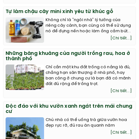
Tự làm chậu cây mini xinh yêu từ khúc gỗ
Không chỉ là "ngôi nhà" lý tưởng của
riêng cây cảnh, bạn cũng có thể sử dụng
nó để đựng nến hoặc làm ống cắm bút...
[Chi tiết...]
Những bâng khuâng của người trồng rau, hoa ở
thành phố
Chỉ cần một khu đất trống có nắng là đủ,
chẳng hạn sân thượng ở nhà phố, hay
ban công ở chung cư là bạn đã có mãnh
đất đủ rộng để trồng trọt.
[Chi tiết...]
Độc đáo với khu vườn xanh ngát trên mái chung
cư
Chủ nhà có thể uống trà giữa vườn hoa
đẹp rực rỡ, đủ rau ăn quanh năm
[Chi tiết...]