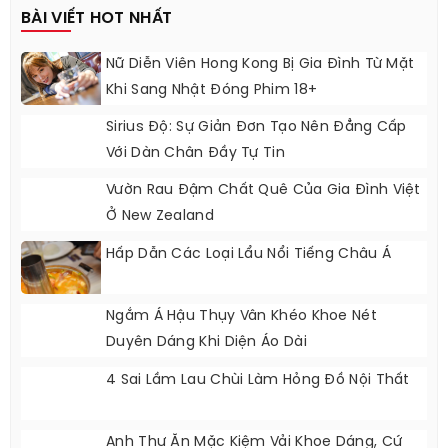
BÀI VIẾT HOT NHẤT
Nữ Diễn Viên Hong Kong Bị Gia Đình Từ Mặt
Khi Sang Nhật Đóng Phim 18+
Sirius Độ: Sự Giản Đơn Tạo Nên Đẳng Cấp
Với Dàn Chân Đầy Tự Tin
Vườn Rau Đậm Chất Quê Của Gia Đình Việt
Ở New Zealand
Hấp Dẫn Các Loại Lẩu Nổi Tiếng Châu Á
Ngắm Á Hậu Thụy Vân Khéo Khoe Nét
Duyên Dáng Khi Diện Áo Dài
4 Sai Lầm Lau Chùi Làm Hỏng Đồ Nội Thất
Anh Thư Ăn Mặc Kiệm Vải Khoe Dáng, Cứ