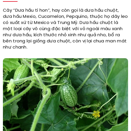
Cây “Dưa hấu tí hon”, hay còn gọi là dưa hấu chuột,
dưa hấu Mexio, Cucamelon, Pepquino, thuộc họ dây leo
có xuất xứ từ Mexico và Trung Mỹ. Dưa hấu chuột là
một loại cây vô cùng đặc biệt với vỏ ngoài màu xanh
như dưa hấu, kích thước nhỏ xinh như quả nho, bổ ra
bên trong lại giống dưa chuột, còn vị lại chua man mát
như chanh.