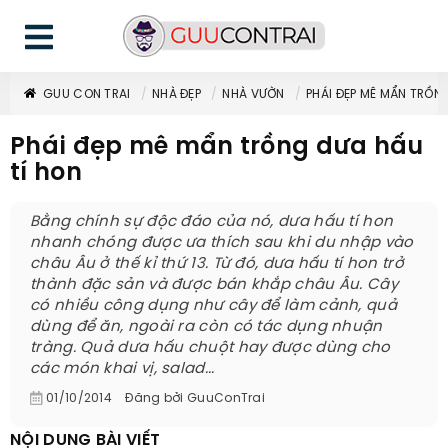
GUU CON TRAI
NHÀ ĐẸP
NHÀ VƯỜN
PHÁI ĐẸP MÊ MẨN TRỒN
Phái đẹp mê mẩn trồng dưa hấu
tí hon
Bằng chính sự độc đáo của nó, dưa hấu tí hon
nhanh chóng được ưa thích sau khi du nhập vào
châu Âu ở thế kỉ thứ 13. Từ đó, dưa hấu tí hon trở
thành đặc sản và được bán khắp châu Âu. Cây
có nhiều công dụng như cây để làm cảnh, quả
dùng để ăn, ngoài ra còn có tác dụng nhuận
tràng. Quả dưa hấu chuột hay được dùng cho
các món khai vị, salad...
01/10/2014
Đăng bởi
GuuConTrai
NỘI DUNG BÀI VIẾT