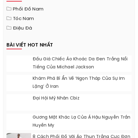
Phối Đồ Nam
Tóc Nam
Điệu Đà
BÀI VIẾT HOT NHẤT
Đấu Giá Chiếc Áo Khoác Da Đen Trắng Nổi
Tiếng Của Michael Jackson
Khám Phá Bí Ẩn Về ‘ngọn Tháp Của Sự Im
Lặng’ Ở Iran
Đại Hội Mỹ Nhân Cbiz
Gương Mặt Khác Lạ Của Á Hậu Nguyễn Trần
Huyền My
8 Cách Phối Đồ Với Áo Thun Trắng Cực Đơn