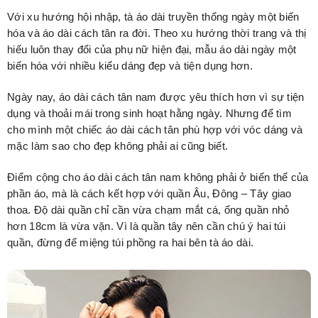
Với xu hướng hội nhập, tà áo dài truyền thống ngày một biến
hóa và áo dài cách tân ra đời. Theo xu hướng thời trang và thị
hiếu luôn thay đổi của phụ nữ hiện đại, mẫu áo dài ngày một
biến hóa với nhiều kiểu dáng đẹp và tiện dụng hơn.
Ngày nay, áo dài cách tân nam được yêu thích hơn vì sự tiện
dụng và thoải mái trong sinh hoạt hằng ngày. Nhưng để tìm
cho mình một chiếc áo dài cách tân phù hợp với vóc dáng và
mặc làm sao cho đẹp không phải ai cũng biết.
Điểm cộng cho áo dài cách tân nam không phải ở biến thể của
phần áo, mà là cách kết hợp với quần Âu, Đông – Tây giao
thoa. Độ dài quần chỉ cần vừa chạm mắt cá, ống quần nhỏ
hơn 18cm là vừa vặn. Vì là quần tây nên cần chú ý hai túi
quần, đừng để miệng túi phồng ra hai bên tà áo dài.