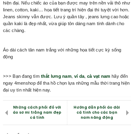
hiện đại. Nếu chiếc áo của bạn được may trên nền vải thô như
linen, cotton, kaki… họa tiết trang trí hiện đại thì tuyệt vời hơn.
Jeans skinny vẫn được. Lưu ý quần tây , jeans lưng cao hoặc
quần kaki là đẹp nhất, vừa giúp tôn dáng nam tính dành cho
các chàng.
Áo dài cách tân nam trắng với những họa tiết cực kỳ sống
động
>>> Bạn đang tìm
thắt lưng nam
,
ví da
,
cà vạt nam
hãy đến
ngay 4menshop để tha hồ chọn lựa những mẫu thời trang hiện
đại uy tín nhất hiện nay.
Những cách phối đồ với
Hướng dẫn phối áo dài
áo sơ mi trắng nam đẹp
cá tính cho các bạn
cá tính
nam năng động