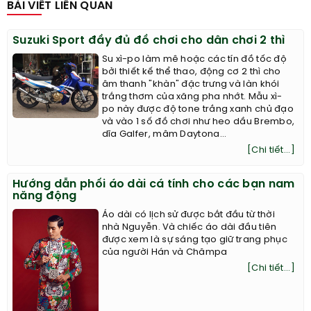
BÀI VIẾT LIÊN QUAN
Suzuki Sport đầy đủ đồ chơi cho dân chơi 2 thì
Su xì-po làm mê hoặc các tín đồ tốc độ
bởi thiết kế thể thao, động cơ 2 thì cho
âm thanh "khàn" đặc trưng và làn khói
trắng thơm của xăng pha nhớt. Mẫu xì-
po này được độ tone trắng xanh chủ đạo
và vào 1 số đồ chơi như heo dầu Brembo,
dĩa Galfer, mâm Daytona...
[Chi tiết...]
Hướng dẫn phối áo dài cá tính cho các bạn nam
năng động
Áo dài có lịch sử được bắt đầu từ thời
nhà Nguyễn. Và chiếc áo dài đầu tiên
được xem là sự sáng tạo giữ trang phục
của người Hán và Chămpa
[Chi tiết...]