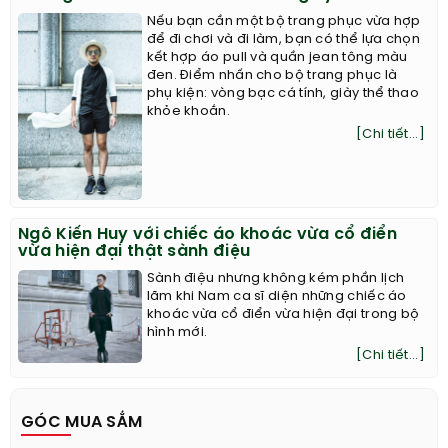
Nếu bạn cần một bộ trang phục vừa hợp
để đi chơi và đi làm, bạn có thể lựa chọn
kết hợp áo pull và quần jean tông màu
đen. Điểm nhấn cho bộ trang phục là
phụ kiện: vòng bạc cá tính, giày thể thao
khỏe khoắn.
[Chi tiết...]
Ngô Kiến Huy với chiếc áo khoác vừa cổ điển
vừa hiện đại thật sành điệu
Sành điệu nhưng không kém phần lịch
lãm khi Nam ca sĩ diện những chiếc áo
khoác vừa cổ điển vừa hiện đại trong bộ
hình mới.
[Chi tiết...]
GÓC MUA SẮM