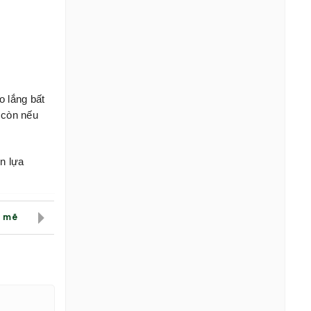
o lắng bất
 còn nếu
n lựa
h mẽ