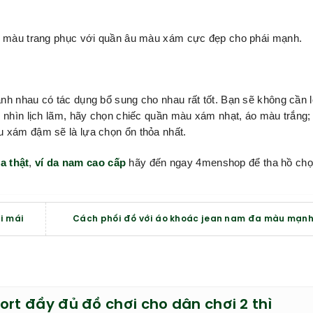
ối màu trang phục với quần âu màu xám cực đẹp cho phái mạnh.
h nhau có tác dụng bổ sung cho nhau rất tốt. Bạn sẽ không cần l
i nhìn lịch lãm, hãy chọn chiếc quần màu xám nhạt, áo màu trắng;
u xám đậm sẽ là lựa chọn ổn thỏa nhất.
a thật
,
ví da nam cao cấp
hãy đến ngay 4menshop để tha hồ chọ
i mái
Cách phối đồ với áo khoác jean nam đa màu mạn
ort đầy đủ đồ chơi cho dân chơi 2 thì