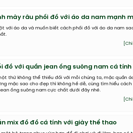
h mày râu phối đồ với áo da nam mạnh 
uột với áo da và muốn biết cách phối đồ với áo da nam sa
hất.
[Chi 
i đồ với quần jean ống suông nam cá tính