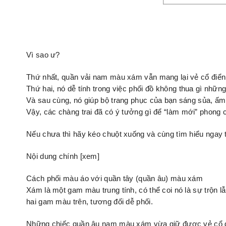
Vì sao ư?
Thứ nhất, quần vải nam màu xám vẫn mang lại vẻ cổ điển
Thứ hai, nó dễ tính trong việc phối đồ không thua gì nhữ
Và sau cùng, nó giúp bộ trang phục của bạn sáng sủa, ấm 
Vậy, các chàng trai đã có ý tưởng gì để “làm mới” phong
Nếu chưa thì hãy kéo chuột xuống và cùng tìm hiểu ngay t
Nội dung chính [xem]
Cách phối màu áo với quần tây (quần âu) màu xám
Xám là một gam màu trung tính, có thể coi nó là sự trộn 
hai gam màu trên, tương đối dễ phối.
Những chiếc quần âu nam màu xám vừa giữ được vẻ cổ đ