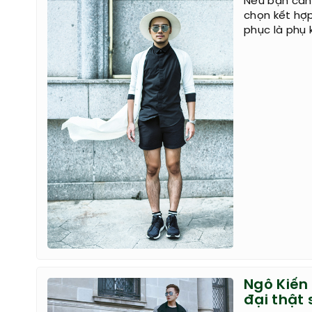
Quần áo là m
đơn giản nh
đồ với quần
Hướng dẫ
Nếu bạn cần 
chọn kết hợ
phục là phụ 