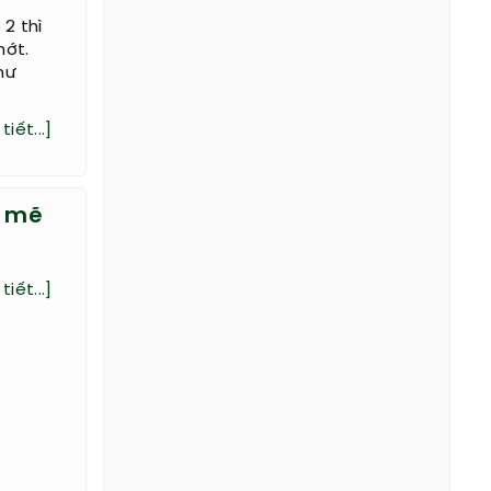
2 thì
hớt.
hư
tiết...]
h mẽ
tiết...]