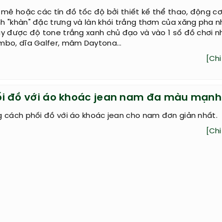
 mê hoặc các tín đồ tốc độ bởi thiết kế thể thao, động cơ 
 "khàn" đặc trưng và làn khói trắng thơm của xăng pha n
y được độ tone trắng xanh chủ đạo và vào 1 số đồ chơi n
mbo, dĩa Galfer, mâm Daytona...
[Chi 
i đồ với áo khoác jean nam đa màu mạn
 cách phối đồ với áo khoác jean cho nam đơn giản nhất.
[Chi 