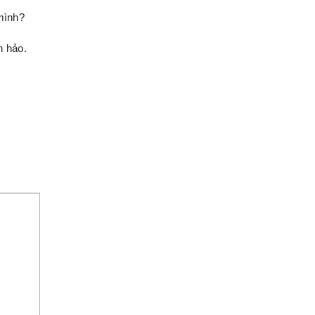
mình?
n hảo.