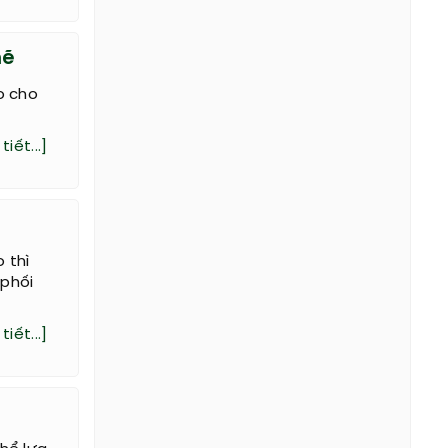
mẽ
o cho
tiết...]