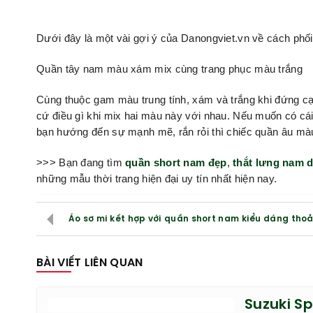
Dưới đây là một vài gợi ý của Danongviet.vn về cách ph
Quần tây nam màu xám mix cùng trang phục màu trắng
Cùng thuộc gam màu trung tính, xám và trắng khi đứng cạn
cứ điều gì khi mix hai màu này với nhau. Nếu muốn có cá
bạn hướng đến sự mạnh mẽ, rắn rỏi thì chiếc quần âu mà
>>> Bạn đang tìm
quần short nam đẹp
,
thắt lưng nam d
những mẫu thời trang hiện đại uy tín nhất hiện nay.
Áo sơ mi kết hợp với quần short nam kiểu dáng thoả
BÀI VIẾT LIÊN QUAN
Suzuki Sp