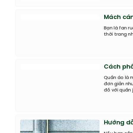
Mách cán
Bạn là fan r
thời trang n
Cách phố