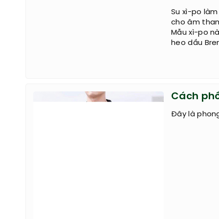
Su xì-po làm
cho âm thanh
Mẫu xì-po nà
heo dầu Bre
Cách phố
Đây là phong