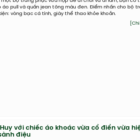
ột thứ không thể thiếu đối với mỗi chúng ta, mặc quần áo
ưng mặc sao cho đẹp thì không hề dễ, cùng tìm hiểu cách
 jean ống suông nam cực chất dưới đây nhé.
[Chi 
n mix đồ đồ cá tính với giày thể thao
một bộ trang phục vừa hợp để đi chơi và đi làm, bạn có t
p áo pull và quần jean tông màu đen. Điểm nhấn cho bộ t
kiện: vòng bạc cá tính, giày thể thao khỏe khoắn.
[Chi 