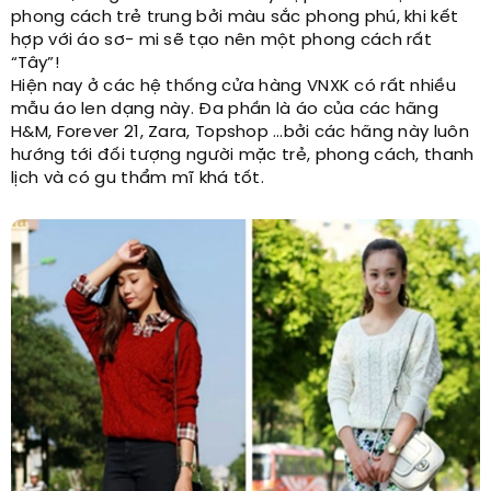
phong cách trẻ trung bởi màu sắc phong phú, khi kết
hợp với áo sơ- mi sẽ tạo nên một phong cách rất
“Tây”!
Hiện nay ở các hệ thống cửa hàng VNXK có rất nhiều
mẫu áo len dạng này. Đa phần là áo của các hãng
H&M, Forever 21, Zara, Topshop …bởi các hãng này luôn
hướng tới đối tượng người mặc trẻ, phong cách, thanh
lịch và có gu thẩm mĩ khá tốt.