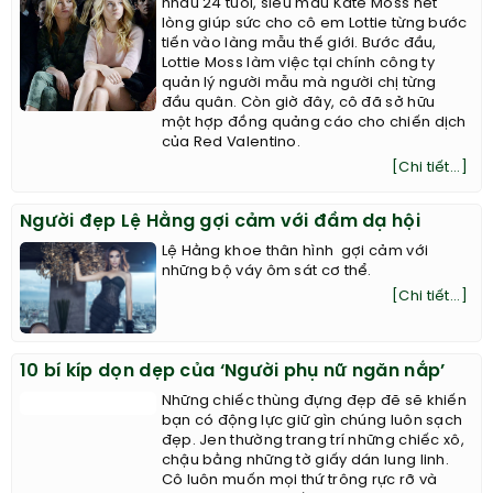
nhau 24 tuổi, siêu mẫu Kate Moss hết
lòng giúp sức cho cô em Lottie từng bước
tiến vào làng mẫu thế giới. Bước đầu,
Lottie Moss làm việc tại chính công ty
quản lý người mẫu mà người chị từng
đầu quân. Còn giờ đây, cô đã sở hữu
một hợp đồng quảng cáo cho chiến dịch
của Red Valentino.
[Chi tiết...]
Người đẹp Lệ Hằng gợi cảm với đầm dạ hội
Lệ Hằng khoe thân hình gợi cảm với
những bộ váy ôm sát cơ thể.
[Chi tiết...]
10 bí kíp dọn dẹp của ‘Người phụ nữ ngăn nắp’
Những chiếc thùng đựng đẹp đẽ sẽ khiến
bạn có động lực giữ gìn chúng luôn sạch
đẹp. Jen thường trang trí những chiếc xô,
chậu bằng những tờ giấy dán lung linh.
Cô luôn muốn mọi thứ trông rực rỡ và