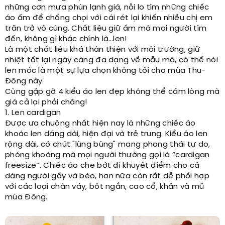
những cơn mưa phùn lạnh giá, nỗi lo tìm những chiếc
áo ấm để chống chọi với cái rét lại khiến nhiều chị em
trăn trở vô cùng. Chất liệu giữ ấm mà mọi người tìm
đến, không gì khác chính là…len!
Là một chất liệu khá thân thiện với môi trường, giữ
nhiệt tốt lại ngày càng đa dạng về mẫu mã, có thể nói
len móc là một sự lựa chọn không tồi cho mùa Thu-
Đông này.
Cùng gặp gỡ 4 kiểu áo len đẹp không thể cầm lòng mà
giá cả lại phải chăng!
1. Len cardigan
Được ưa chuộng nhất hiện nay là những chiếc áo
khoác len dáng dài, hiện đại và trẻ trung. Kiểu áo len
rộng dài, có chút "lùng bùng" mang phong thái tự do,
phóng khoáng mà mọi người thường gọi là “cardigan
freesize”. Chiếc áo che bớt đi khuyết điểm cho cả
dáng người gầy và béo, hơn nữa còn rất dễ phối hợp
với các loại chân váy, bốt ngắn, cao cổ, khăn và mũ
mùa Đông.