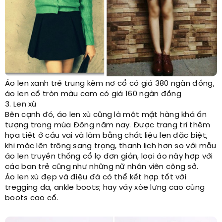
Áo len xanh trẻ trung kèm nơ cổ có giá 380 ngàn đồng,
áo len cổ tròn màu cam có giá 160 ngàn đồng
3. Len xù
Bên cạnh đó, áo len xù cũng là một mặt hàng khá ấn
tượng trong mùa Đông năm nay. Được trang trí thêm
họa tiết ở cầu vai và làm bằng chất liệu len đặc biệt,
khi mặc lên trông sang trọng, thanh lịch hơn so với mẫu
áo len truyền thống cổ lọ đơn giản, loại áo này hợp với
các bạn trẻ cũng như những nữ nhân viên công sở.
Áo len xù đẹp và điệu đà có thể kết hợp tốt với
tregging da, ankle boots; hay váy xòe lưng cao cùng
boots cao cổ.