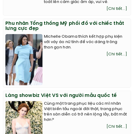
toát lên cảm giác ấm áp, vui vẻ.
[Chi tiết...]
Phu nhân Tổng thống Mỹ phối đồ với chiếc thắt
lưng cực đẹp
Michelle Obama thích kết hợp phụ kiện
với váy áo nữ tính để vóc dáng trông
thon gọn hơn.
[Chi tiết...]
Làng showbiz Việt VS với người mẫu quốc tế
Cùng một trang phục liệu các mĩ nhân
Việt biến tấu ngoài đời thật, trang phục
trên sàn diễn có trở nên lộng lẫy, bắt mắt
hơn?
[Chi tiết...]