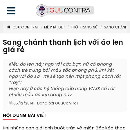
GUU CON TRAI
MÊ PHÁI ĐẸP
THỜI TRANG NỮ
SANG CHẢNH TH
Sang chảnh thanh lịch với áo len
giá rẻ
Kiểu áo len này hợp với các bạn nữ có phong
cách trẻ trung bởi màu sắc phong phú, khi kết
hợp với áo sơ- mi sẽ tạo nên một phong cách rất
“Tây”!
Hiện nay ở các hệ thống cửa hàng VNXK có rất
nhiều mẫu áo len dạng này
05/12/2014
Đăng bởi
GuuConTrai
NỘI DUNG BÀI VIẾT
Khi những cơn gió lạnh buốt tràn về miền Bắc kéo theo