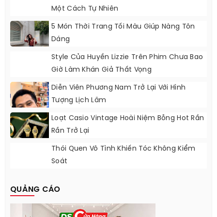
Một Cách Tự Nhiên
5 Món Thời Trang Tối Màu Giúp Nàng Tôn
Dáng
Style Của Huyền Lizzie Trên Phim Chưa Bao
Giờ Làm Khán Giả Thất Vọng
Diễn Viên Phương Nam Trở Lại Với Hình
Tượng Lịch Lãm
Loạt Casio Vintage Hoài Niệm Bỗng Hot Rần
Rần Trở Lại
Thói Quen Vô Tình Khiến Tóc Không Kiểm
Soát
QUẢNG CÁO