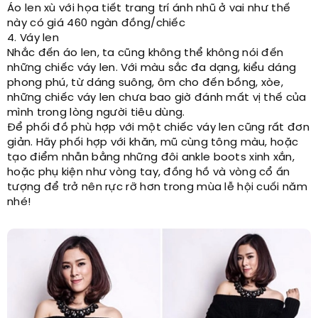
Áo len xù với họa tiết trang trí ánh nhũ ở vai như thế
này có giá 460 ngàn đồng/chiếc
4. Váy len
Nhắc đến áo len, ta cũng không thể không nói đến
những chiếc váy len. Với màu sắc đa dạng, kiểu dáng
phong phú, từ dáng suông, ôm cho đến bồng, xòe,
những chiếc váy len chưa bao giờ đánh mất vị thế của
mình trong lòng người tiêu dùng.
Để phối đồ phù hợp với một chiếc váy len cũng rất đơn
giản. Hãy phối hợp với khăn, mũ cùng tông màu, hoặc
tạo điểm nhẫn bằng những đôi ankle boots xinh xắn,
hoặc phụ kiện như vòng tay, đồng hồ và vòng cổ ấn
tượng để trở nên rực rỡ hơn trong mùa lễ hội cuối năm
nhé!