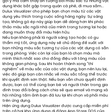
gợi ý mà cảm thấy ấn tượng bởi màu sắc từ những vật
dụng khác bắt gặp trong quán cà phê, đi mua sắm...
Dulux Visualizer cho phép bạn chọn màu từ các vật
dụng yêu thích trong cuộc sống hàng ngày. Sự sáng
tạo, không gò ép này giúp bạn dễ dàng hơn khi phác
thảo màu sắc ngôi nhà của mình trong tương lai hoặc
đang muốn thay đổi màu hiện hữu.
Nếu bạn không phải là người sáng tạo hoặc có gu
thẩm mỹ tốt, ứng dụng này sẽ chủ động đề xuất với
bạn những màu sắc tương tự của các vật dụng có sẵn
trong phòng. Việc còn lại của bạn là chọn màu mà
mình thích nhất sao cho đồng điệu với tông màu của
không gian phòng. Sau khi hoàn thành xong "thí
nghiệm" về màu sắc của các vật dụng, bạn nên lưu lại,
việc đó giúp bạn cân nhắc về màu sắc tổng thể trước
khi quyết định sơn thật. Nếu bạn vẫn chưa quyết định
được, bạn có thể cùng bạn bè và người thân trong gia
đình trao đổi bằng cách chia sẻ qua email và mạng xã
hội những tấm ảnh bạn đã lưu lại khi chọn và phối màu
trên ứng dụng.
Hiện ứng dụng Dulux Visualizer được cung cấp miễn phí
trên cả hai kho ứng dụng di động App Store (iOS của