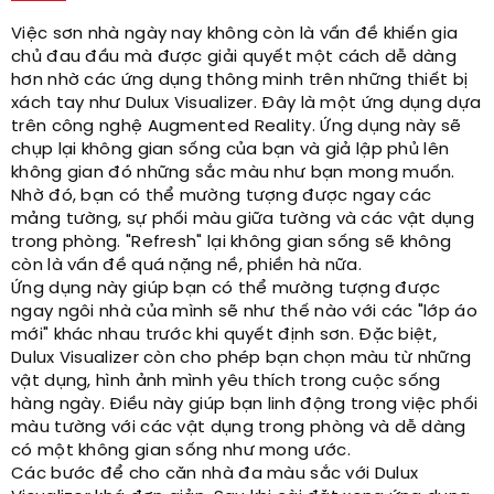
Việc sơn nhà ngày nay không còn là vấn đề khiến gia
chủ đau đầu mà được giải quyết một cách dễ dàng
hơn nhờ các ứng dụng thông minh trên những thiết bị
xách tay như Dulux Visualizer. Đây là một ứng dụng dựa
trên công nghệ Augmented Reality. Ứng dụng này sẽ
chụp lại không gian sống của bạn và giả lập phủ lên
không gian đó những sắc màu như bạn mong muốn.
Nhờ đó, bạn có thể mường tượng được ngay các
mảng tường, sự phối màu giữa tường và các vật dụng
trong phòng. "Refresh" lại không gian sống sẽ không
còn là vấn đề quá nặng nề, phiền hà nữa.
Ứng dụng này giúp bạn có thể mường tượng được
ngay ngôi nhà của mình sẽ như thế nào với các "lớp áo
mới" khác nhau trước khi quyết định sơn. Đặc biệt,
Dulux Visualizer còn cho phép bạn chọn màu từ những
vật dụng, hình ảnh mình yêu thích trong cuộc sống
hàng ngày. Điều này giúp bạn linh động trong việc phối
màu tường với các vật dụng trong phòng và dễ dàng
có một không gian sống như mong ước.
Các bước để cho căn nhà đa màu sắc với Dulux