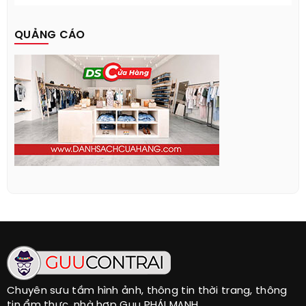
QUẢNG CÁO
Chuyên sưu tầm hình ảnh, thông tin thời trang, thông
tin ẩm thực, nhà hợp Guu PHÁI MẠNH