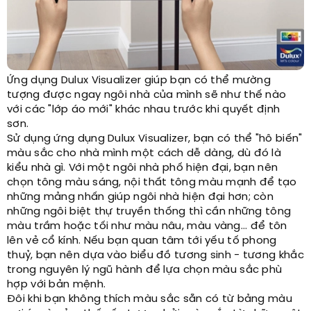
Ứng dụng Dulux Visualizer giúp bạn có thể mường
tượng được ngay ngôi nhà của mình sẽ như thế nào
với các "lớp áo mới" khác nhau trước khi quyết định
sơn.
Sử dụng ứng dụng Dulux Visualizer, bạn có thể "hô biến"
màu sắc cho nhà mình một cách dễ dàng, dù đó là
kiểu nhà gì. Với một ngôi nhà phố hiện đại, bạn nên
chọn tông màu sáng, nội thất tông màu mạnh để tạo
những mảng nhấn giúp ngôi nhà hiện đại hơn; còn
những ngôi biệt thự truyền thống thì cần những tông
màu trầm hoặc tối như màu nâu, màu vàng... để tôn
lên vẻ cổ kính. Nếu bạn quan tâm tới yếu tố phong
thuỷ, bạn nên dựa vào biểu đồ tương sinh - tương khắc
trong nguyên lý ngũ hành để lựa chọn màu sắc phù
hợp với bản mệnh.
Đôi khi bạn không thích màu sắc sẵn có từ bảng màu