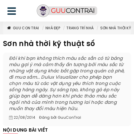
GUU CON TRAI
NHÀ ĐẸP
TRANG TRÍ NHÀ
SƠN NHÀ THỜI KỸ 
Sơn nhà thời kỹ thuật số
Đôi khi bạn không thích màu sắc sẵn có từ bảng
màu gợi ý mà cảm thấy ấn tượng bởi màu sắc từ
những vật dụng khác bắt gặp trong quán cà phê,
đi mua sắm... Dulux Visualizer cho phép bạn
chọn màu từ các vật dụng yêu thích trong cuộc
sống hàng ngày. Sự sáng tạo, không gò ép này
giúp bạn dễ dàng hơn khi phác thảo màu sắc
ngôi nhà của mình trong tương lai hoặc đang
muốn thay đổi màu hiện hữu.
22/08/2014
Đăng bởi
GuuConTrai
NỘI DUNG BÀI VIẾT