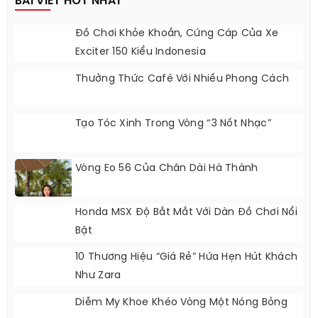
BÀI VIẾT HOT NHẤT
Đồ Chơi Khỏe Khoắn, Cứng Cáp Của Xe
Exciter 150 Kiểu Indonesia
Thưởng Thức Café Với Nhiều Phong Cách
Tạo Tóc Xinh Trong Vòng “3 Nốt Nhạc”
Vòng Eo 56 Của Chân Dài Hà Thành
Honda MSX Độ Bắt Mắt Với Dàn Đồ Chơi Nổi
Bật
10 Thương Hiệu “giá Rẻ” Hứa Hẹn Hút Khách
Như Zara
Diễm My Khoe Khéo Vòng Một Nóng Bỏng