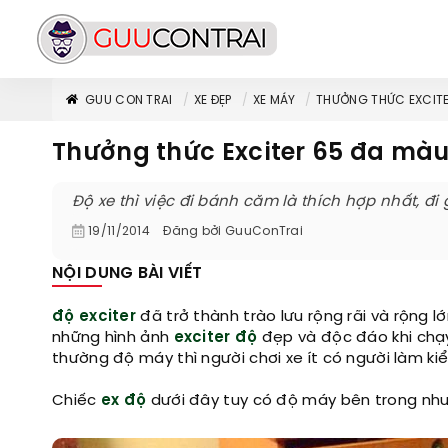
GUU CON TRAI
XE ĐẸP
XE MÁY
THƯỞNG THỨC EXCITE
Thưởng thức Exciter 65 đa màu
Độ xe thì việc đi bánh căm là thích hợp nhất, đi
19/11/2014
Đăng bởi
GuuConTrai
NỘI DUNG BÀI VIẾT
độ exciter
đã trở thành trào lưu rộng rãi và rộng 
những hình ảnh
exciter độ
đẹp và độc đáo khi chạy
thường độ máy thì người chơi xe ít có người làm k
Chiếc
ex độ
dưới đây tuy có độ máy bên trong như