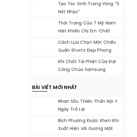
Indonesia
Tạo Tóc Xinh Trong Vòng “3
Nốt Nhạc”
Thời Trang Của 7 Mỹ Nam
Hàn Khiến Chị Em ‘chết
Lặng’
Cách Lựa Chọn Một Chiếc
Quần Shorts Đẹp Phong
Cách
Khí Chất Tài Phiệt Của Đại
Công Chúa Samsung
BÀI VIẾT MỚI NHẤT
Nhan Sắc Thiên Thần Nội Y
Ngày Trở Lại
Bích Phương Được Khen Khi
Xuất Hiện Với Gương Mặt
Khác Lạ