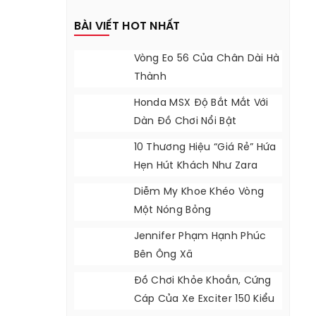
BÀI VIẾT HOT NHẤT
Vòng Eo 56 Của Chân Dài Hà
Thành
Honda MSX Độ Bắt Mắt Với
Dàn Đồ Chơi Nổi Bật
10 Thương Hiệu “giá Rẻ” Hứa
Hẹn Hút Khách Như Zara
Diễm My Khoe Khéo Vòng
Một Nóng Bỏng
Jennifer Phạm Hạnh Phúc
Bên Ông Xã
Đồ Chơi Khỏe Khoắn, Cứng
Cáp Của Xe Exciter 150 Kiểu