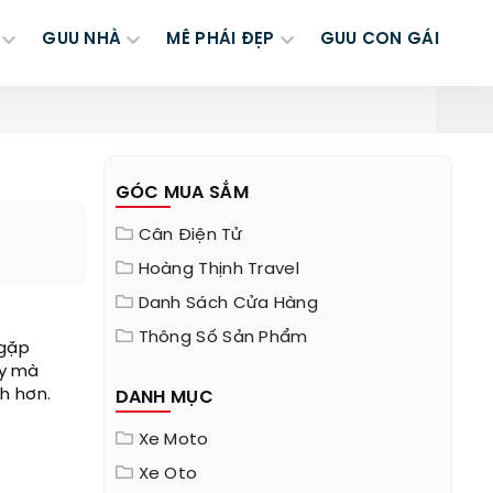
GUU NHÀ
MÊ PHÁI ĐẸP
GUU CON GÁI
GÓC MUA SẮM
Cân Điện Tử
Hoàng Thịnh Travel
Danh Sách Cửa Hàng
Thông Số Sản Phẩm
 gặp
áy mà
h hơn.
DANH MỤC
Xe Moto
:
Xe Oto