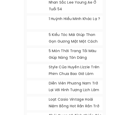
Nhan Sắc Lee Young Ae Ở
Tuổi 54
1 Huỳnh Hiểu Minh Khác Lạ ?
5 Kiểu Tóc Mái Giúp Thon
Gọn Gương Mặt Một Cách
Tự Nhiên
5 Món Thời Trang Tối Màu
Giúp Nàng Tôn Dáng
Style Của Huyền Lizzie Trên
Phim Chưa Bao Giờ Làm
Khán Giả Thất Vọng
Diễn Viên Phương Nam Trở
Lại Với Hình Tượng Lịch Lãm
Loạt Casio Vintage Hoài
Niệm Bỗng Hot Rần Rần Trở
Lại