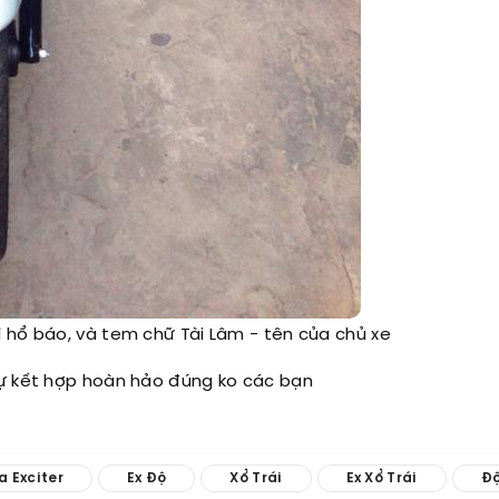
 hổ báo, và tem chữ Tài Lâm - tên của chủ xe
sự kết hợp hoàn hảo đúng ko các bạn
 Exciter
Ex Độ
Xổ Trái
Ex Xổ Trái
Độ