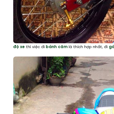
độ xe
thì việc đi
bánh căm
là thích hợp nhất, đi
gá