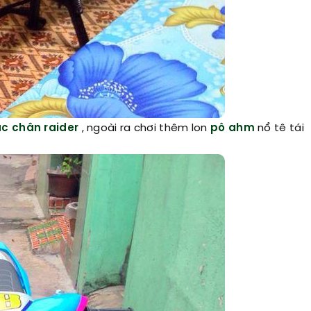
c chân raider
, ngoài ra chơi thêm lon
pô ahm
nổ tê tái