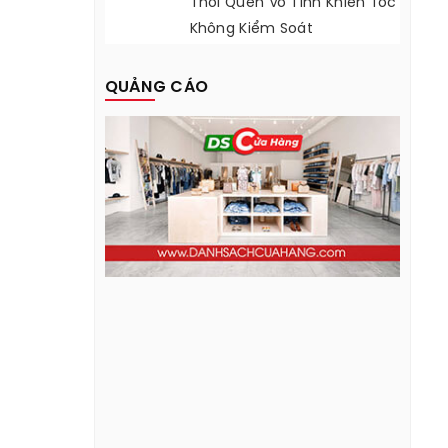
Thói Quen Vô Tình Khiến Tóc
Không Kiểm Soát
QUẢNG CÁO