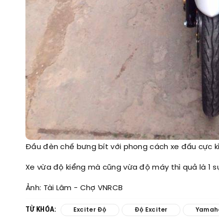
Đầu đèn chế bưng bít với phong cách xe đấu cực kì
Xe vừa độ kiểng mà cũng vừa độ máy thì quả là 1 
Ảnh: Tài Lâm - Chợ VNRCB​
TỪ KHÓA:
Exciter Độ
Độ Exciter
Yamaha