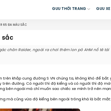
GUU THỜI TRANG
GUU XE
R 65 ĐA MÀU SẮC
 sắc
 gác chân Raider, ngoài ra chơi thêm lon pô AHM nổ tê tái
lớn trên khắp cung đường S VN chúng ta, không khó để bắt
 trên đường. Có người thì độ kiểng và có người thì độ m
iểng bên ngoài mà chỉ muốn sao chiếc xe mình trở nên mạn
ng mà cũng vừa độ kiểng bên ngoài trông khá là bắt mắt