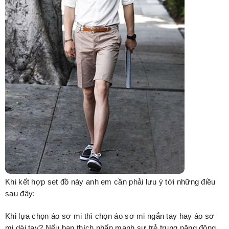
Khi kết hợp set đồ này anh em cần phải lưu ý tới những điều
sau đây:
Khi lựa chọn áo sơ mi thì chọn áo sơ mi ngắn tay hay áo sơ
mi dài tay? Nếu bạn thích nhấn mạnh sự trẻ trung năng động