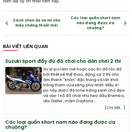
hiện đại uy tín nhất hiện nay.
Các loại quần short nam
Cách chọn áo sơ mi cho
nào đang được ưa
mấy chàng thoải mái
chuộng?
BÀI VIẾT LIÊN QUAN
Suzuki Sport đầy đủ đồ chơi cho dân chơi 2 thì
Su xì-po làm mê hoặc các tín đồ tốc độ
bởi thiết kế thể thao, động cơ 2 thì cho
âm thanh "khàn" đặc trưng và làn khói
trắng thơm của xăng pha nhớt. Mẫu xì-
po này được độ tone trắng xanh chủ đạo
và vào 1 số đồ chơi như heo dầu Brembo,
dĩa Galfer, mâm Daytona...
[Chi tiết...]
Các loại quần short nam nào đang được ưa
chuộng?