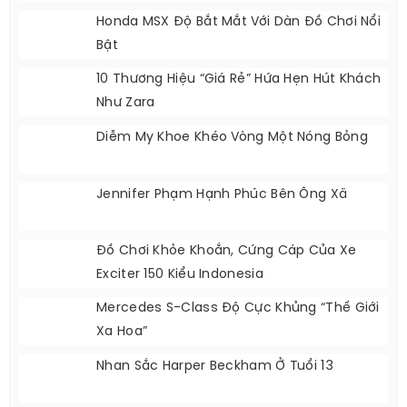
Honda MSX Độ Bắt Mắt Với Dàn Đồ Chơi Nổi
Bật
10 Thương Hiệu “giá Rẻ” Hứa Hẹn Hút Khách
Như Zara
Diễm My Khoe Khéo Vòng Một Nóng Bỏng
Jennifer Phạm Hạnh Phúc Bên Ông Xã
Đồ Chơi Khỏe Khoắn, Cứng Cáp Của Xe
Exciter 150 Kiểu Indonesia
Mercedes S-Class Độ Cực Khủng “Thế Giới
Xa Hoa”
Nhan Sắc Harper Beckham Ở Tuổi 13