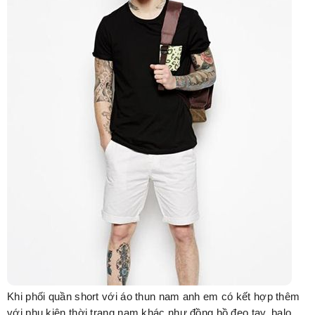
Khi phối quần short với áo thun nam anh em có kết hợp thêm
với phụ kiện thời trang nam khác như đồng hồ đeo tay, balo,