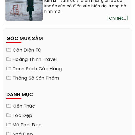
lãm khi Nam ca sĩ diện những chiếc áo
khoác vừa cổ điển vừa hiện đại trong bộ
hình mới.
[Chi tiết...]
GÓC MUA SẮM
Cân Điện Tử
Hoàng Thịnh Travel
Danh Sách Cửa Hàng
Thông Số Sản Phẩm
DANH MỤC
Kiến Thức
Tóc Đẹp
Mê Phái Đẹp
Nhà Đẹp