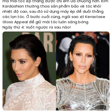
mà mái tóc ép thẳng được chị em ưa chuộng hơn. Kim
Kardashian thường thoa sản phẩm bảo vệ tóc khỏi
nhiệt độ cao, sau đó sử dụng máy ép để duỗi thẳng
các lọn tóc. Ở bước cuối cùng, ngôi sao xịt Kerastase
Gloss Appeal để giữ mái tóc luôn sáng bóng.
Ngày thứ 4: Vuốt ngược ra sau nào!