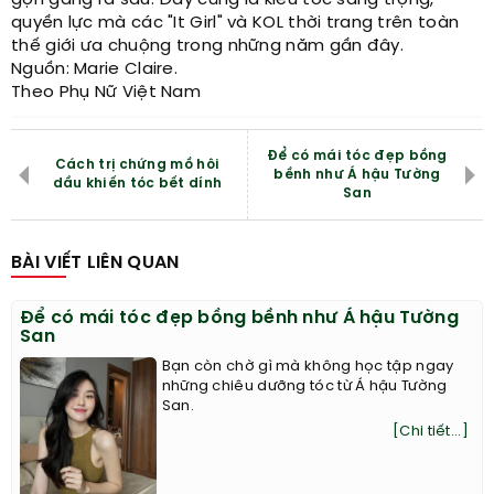
gọn gàng ra sau. Đây cũng là kiểu tóc sang trọng,
quyền lực mà các "It Girl" và KOL thời trang trên toàn
thế giới ưa chuộng trong những năm gần đây.
Nguồn: Marie Claire.
Theo Phụ Nữ Việt Nam
Để có mái tóc đẹp bồng
Cách trị chứng mồ hôi
bềnh như Á hậu Tường
dầu khiến tóc bết dính
San
BÀI VIẾT LIÊN QUAN
Để có mái tóc đẹp bồng bềnh như Á hậu Tường
San
Bạn còn chờ gì mà không học tập ngay
những chiêu dưỡng tóc từ Á hậu Tường
San.
[Chi tiết...]