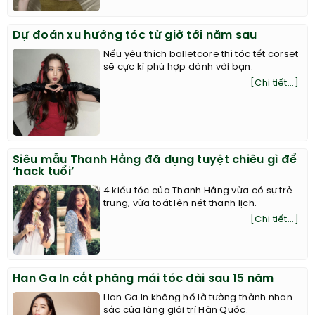
Dự đoán xu hướng tóc từ giờ tới năm sau
Nếu yêu thích balletcore thì tóc tết corset
sẽ cực kì phù hợp dành với bạn.
[Chi tiết...]
Siêu mẫu Thanh Hằng đã dụng tuyệt chiêu gì để
‘hack tuổi’
4 kiểu tóc của Thanh Hằng vừa có sự trẻ
trung, vừa toát lên nét thanh lịch.
[Chi tiết...]
Han Ga In cắt phăng mái tóc dài sau 15 năm
Han Ga In không hổ là tường thành nhan
sắc của làng giải trí Hàn Quốc.