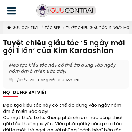
GUU CON TRAI
TÓC ĐẸP
TUYỆT CHIÊU GIẤU TÓC ‘5 NGÀY MỚI 
Tuyệt chiêu giấu tóc ‘5 ngày mới
gội 1 lần’ của Kim Kardashian
Mẹo tạo kiểu tóc này có thể áp dụng vào ngày
nồm ẩm ở miền Bắc đấy!
13/02/2023
Đăng bởi
GuuConTrai
NỘI DUNG BÀI VIẾT
Mẹo tạo kiểu tóc này có thể áp dụng vào ngày nồm
ẩm ở miền Bắc đấy!
Có một thực tế là: Không phải chị em nào cũng thích
gội đầu thường xuyên. Việc phải gội kỹ càng mái tóc
dài là một trở ngại lớn với những "bánh bèo" bận rộn,