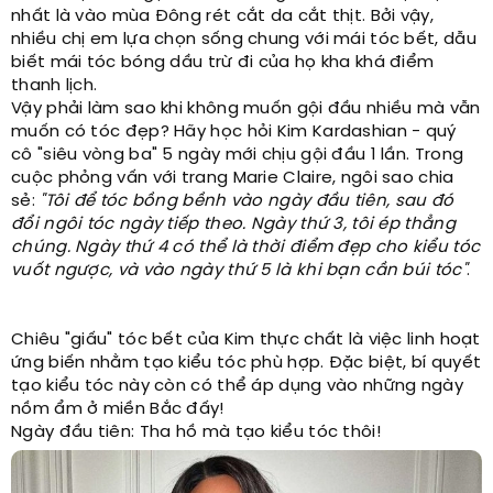
nhất là vào mùa Đông rét cắt da cắt thịt. Bởi vậy,
nhiều chị em lựa chọn sống chung với mái tóc bết, dẫu
biết mái tóc bóng dầu trừ đi của họ kha khá điểm
thanh lịch.
Vậy phải làm sao khi không muốn gội đầu nhiều mà vẫn
muốn có tóc đẹp? Hãy học hỏi Kim Kardashian - quý
cô "siêu vòng ba" 5 ngày mới chịu gội đầu 1 lần. Trong
cuộc phỏng vấn với trang Marie Claire, ngôi sao chia
sẻ:
"Tôi để tóc bồng bềnh vào ngày đầu tiên, sau đó
đổi ngôi tóc ngày tiếp theo. Ngày thứ 3, tôi ép thẳng
chúng. Ngày thứ 4 có thể là thời điểm đẹp cho kiểu tóc
vuốt ngược, và vào ngày thứ 5 là khi bạn cần búi tóc"
.
Chiêu "giấu" tóc bết của Kim thực chất là việc linh hoạt
ứng biến nhằm tạo kiểu tóc phù hợp. Đặc biệt, bí quyết
tạo kiểu tóc này còn có thể áp dụng vào những ngày
nồm ẩm ở miền Bắc đấy!
Ngày đầu tiên: Tha hồ mà tạo kiểu tóc thôi!