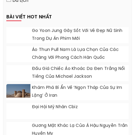
Du Lịch
BÀI VIẾT HOT NHẤT
Go Yoon Jung Gây Sốt Với Vẻ Đẹp Nữ Sinh
Trong Dự Án Phim Mới
Áo Thun Pull Nam Là Lựa Chọn Của Các
Chàng Với Phong Cách Hàn Quốc
Đấu Giá Chiếc Áo Khoác Da Đen Trắng Nổi
Tiếng Của Michael Jackson
Khám Phá Bí Ẩn Về ‘ngọn Tháp Của Sự Im
Lặng’ Ở Iran
Đại Hội Mỹ Nhân Cbiz
Gương Mặt Khác Lạ Của Á Hậu Nguyễn Trần
Huyền My