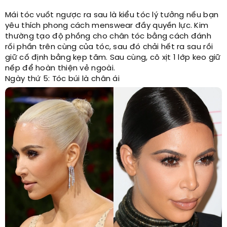
Mái tóc vuốt ngược ra sau là kiểu tóc lý tưởng nếu bạn
yêu thích phong cách menswear đầy quyền lực. Kim
thường tạo độ phồng cho chân tóc bằng cách đánh
rối phần trên cùng của tóc, sau đó chải hết ra sau rồi
giữ cố định bằng kẹp tăm. Sau cùng, cô xịt 1 lớp keo giữ
nếp để hoàn thiện vẻ ngoài.
Ngày thứ 5: Tóc búi là chân ái