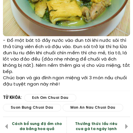
- Đổ một bát tô đầy nước vào đun tới khi nước sôi thì
thả từng viên ếch và đậu vào. Đun sôi trở lại thì hạ lửa
đun liu riu đến khi chuối chín mềm thì cho mẻ, tía tô, lá
lốt vào đảo đều (đảo nhẹ nhàng để chuối và ếch
không bị nát). Nêm nếm thêm gia vị cho vừa miệng, tắt
bếp.
Chúc bạn và gia đình ngon miệng với 3 món nấu chuối
đậu tuyệt ngon này nhé!
TỪ KHÓA:
Ech Om Chuoi Dau
Suon Bung Chuoi Dau
Mon An Nau Chuoi Dau
Cách bổ sung độ ẩm cho
Thưởng thức lẩu riêu
da bằng hoa quả
cua gà ta ngày lạnh