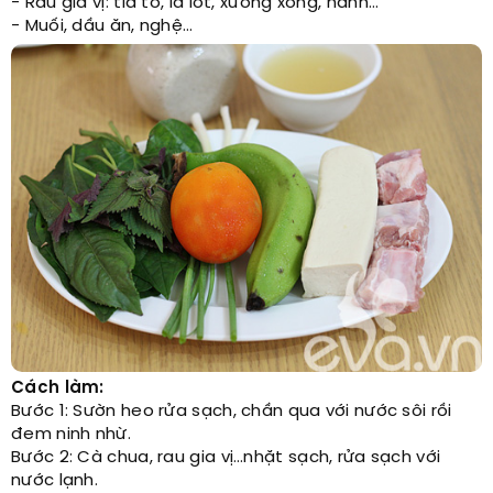
- Rau gia vị: tía tô, lá lốt, xương xông, hành…
- Muối, dầu ăn, nghệ…
Cách làm:
Bước 1: Sườn heo rửa sạch, chần qua với nước sôi rồi
đem ninh nhừ.
Bước 2: Cà chua, rau gia vị…nhặt sạch, rửa sạch với
nước lạnh.