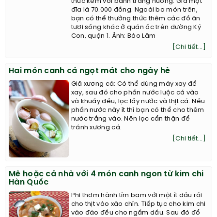
thức kèm với bánh tráng nướng. Giá một
đĩa là 70.000 đồng. Ngoài ba món trên,
bạn có thể thưởng thức thêm các đồ ăn
tươi sống khác ở quán ốc trên đường Ký
Con, quận 1. Ảnh: Bảo Lâm
[Chi tiết...]
Hai món canh cá ngọt mát cho ngày hè
Giã xương cá: Có thể dùng máy xay để
xay, sau đó cho phần nước luộc cá vào
và khuấy đều, lọc lấy nước và thịt cá. Nếu
phần nước này ít thì bạn có thể cho thêm
nước trắng vào. Nên lọc cẩn thận để
tránh xương cá.
[Chi tiết...]
Mê hoặc cả nhà với 4 món canh ngon từ kim chi
Hàn Quốc
Phi thơm hành tím băm với một ít dầu rồi
cho thịt vào xào chín. Tiếp tục cho kim chi
vào đảo đều cho ngấm dầu. Sau đó đổ