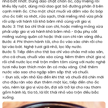
nhả bớt nhớt. Dùng dao chặt chôn ốc, cậy miệng rồi
khều lấy ruột, dùng mũi dao gạt bỏ đường phân ở bên
cạnh mình ốc. Cho một chút muối và dấm vào ốc bóp
cho ốc tiết ra nhớt, rửa sạch, thái miếng nhỏ vừa phải
rồi ướp với hành tỏi khô băm nhỏ cùng với gia vị.
Bước 3: Thịt ba chỉ thái con chì, hoặc miếng mỏng vừa
phải ướp gia vị và hành khô băm nhỏ.- Đậu phụ cắt
miếng vuông quân cờ hoặc thái con chì rán vàng đều.
Bước 4: Phi thơm hành tỏi, cho ốc vào xào chín rồi cho
lại vào bát. Nghệ tươi giã nhỏ, lọc lấy nước.
Bước 5: Tiếp đến cho thịt ba chỉ vào chảo mỡ xào săn,
cho cà chua, chuối vào xào cùng. Nêm thêm chút gia vị
rồi chế nước lọc mẻ trộn mắm tôm cùng với nước nghệ
tươi nếu bạn thích món ăn có màu vàng. Chế thêm
nước vào sao cho ngập săm sắp thịt và chuối.
- Đun sôi, vặn nhỏ lửa đến khi thịt và chuối đã chín mới
cho đậu rán vào đun thêm một lúc, tiếp đến cho ốc
vào, nêm lại gia vị vừa ăn, đợi sôi trở lại cho rau thơm
gồm hành lá, tía tô, lá lốt thái nhỏ vào trộn đều bắc
xuống.