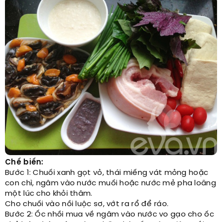
Chế biến:
Bước 1: Chuối xanh gọt vỏ, thái miếng vát mỏng hoặc
con chì, ngâm vào nước muối hoặc nước mẻ pha loãng
một lúc cho khỏi thâm.
Cho chuối vào nồi luộc sơ, vớt ra rổ để ráo.
Bước 2: Ốc nhồi mua về ngâm vào nước vo gạo cho ốc