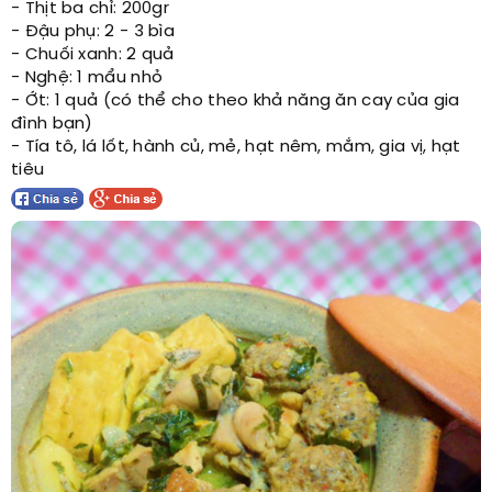
- Thịt ba chỉ: 200gr
- Đậu phụ: 2 - 3 bìa
- Chuối xanh: 2 quả
- Nghệ: 1 mẩu nhỏ
- Ớt: 1 quả (có thể cho theo khả năng ăn cay của gia
đình bạn)
- Tía tô, lá lốt, hành củ, mẻ, hạt nêm, mắm, gia vị, hạt
tiêu