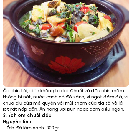
Ốc chín tới, giòn không bị dai. Chuối và đậu chín mềm
không bị nát, nước canh có độ sánh, vị ngọt đậm đà, vị
chua dịu của mẻ quyện với mùi thơm của tía tô và lá
lốt rất hấp dẫn. Ăn nóng với bún hoặc cơm đều ngon.
3. Ếch om chuối đậu
Nguyên liệu:
- Ếch đã làm sạch: 300gr