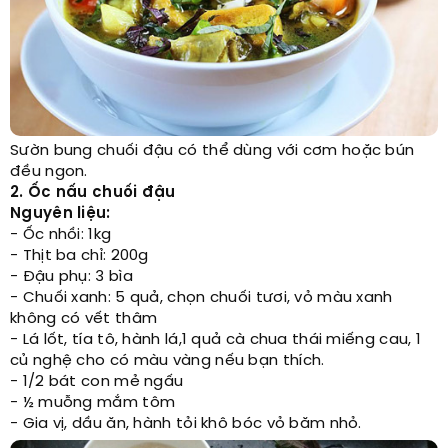
Sườn bung chuối đậu có thể dùng với cơm hoặc bún
đều ngon.
2. Ốc nấu chuối đậu
Nguyên liệu:
- Ốc nhồi: 1kg
- Thịt ba chỉ: 200g
- Đậu phụ: 3 bìa
- Chuối xanh: 5 quả, chọn chuối tươi, vỏ màu xanh
không có vết thâm
- Lá lốt, tía tô, hành lá,1 quả cà chua thái miếng cau, 1
củ nghệ cho có màu vàng nếu bạn thích.
- 1/2 bát con mẻ ngấu
- ½ muỗng mắm tôm
- Gia vị, dầu ăn, hành tỏi khô bóc vỏ băm nhỏ.