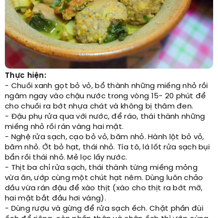
Thực hiện:
- Chuối xanh gọt bỏ vỏ, bổ thành những miếng nhỏ rồi
ngâm ngay vào chậu nước trong vòng 15- 20 phút để
cho chuối ra bớt nhựa chát và không bị thâm đen.
- Đậu phụ rửa qua với nước, để ráo, thái thành những
miếng nhỏ rồi rán vàng hai mặt.
- Nghệ rửa sạch, cạo bỏ vỏ, băm nhỏ. Hành lột bỏ vỏ,
băm nhỏ. Ớt bỏ hạt, thái nhỏ. Tía tô, lá lốt rửa sạch bụi
bẩn rồi thái nhỏ. Mẻ lọc lấy nước.
- Thịt ba chỉ rửa sạch, thái thành từng miếng mỏng
vừa ăn, ướp cùng một chút hạt nêm. Dùng luôn chảo
dầu vừa rán đậu để xào thịt (xào cho thịt ra bớt mỡ,
hai mặt bắt đầu hơi vàng).
- Dùng rượu và gừng để rửa sạch ếch. Chặt phần đùi