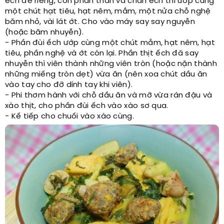
ếch để riêng, còn phần thân và chân ếch thì ướp cùng
một chút hạt tiêu, hạt nêm, mắm, một nửa chỗ nghệ
băm nhỏ, vài lát ớt. Cho vào máy say say nguyễn
(hoặc băm nhuyễn).
- Phần đùi ếch ướp cùng một chút mắm, hạt nêm, hạt
tiêu, phần nghệ và ớt còn lại. Phần thịt ếch đã say
nhuyễn thì viên thành những viên tròn (hoặc nặn thành
những miếng tròn dẹt) vừa ăn (nên xoa chút dầu ăn
vào tay cho đỡ dính tay khi viên).
- Phi thơm hành với chỗ dầu ăn và mỡ vừa rán đậu và
xào thịt, cho phần đùi ếch vào xào sơ qua.
- Kế tiếp cho chuối vào xào cùng.