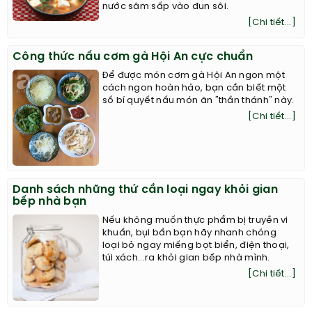
nước sâm sấp vào đun sôi.
[Chi tiết...]
Công thức nấu cơm gà Hội An cực chuẩn
Để được món cơm gà Hội An ngon một
cách ngon hoàn hảo, bạn cần biết một
số bí quyết nấu món ăn "thần thánh" này.
[Chi tiết...]
Danh sách những thứ cần loại ngay khỏi gian
bếp nhà bạn
Nếu không muốn thực phẩm bị truyền vi
khuẩn, bụi bẩn bạn hãy nhanh chóng
loại bỏ ngay miếng bọt biển, điện thoại,
túi xách...ra khỏi gian bếp nhà mình.
[Chi tiết...]