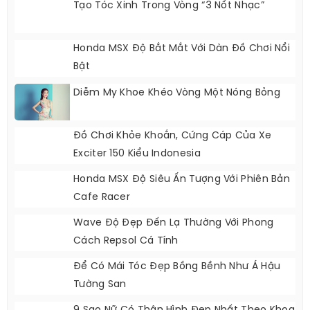
Tạo Tóc Xinh Trong Vòng “3 Nốt Nhạc”
Honda MSX Độ Bắt Mắt Với Dàn Đồ Chơi Nổi
Bật
Diễm My Khoe Khéo Vòng Một Nóng Bỏng
Đồ Chơi Khỏe Khoắn, Cứng Cáp Của Xe
Exciter 150 Kiểu Indonesia
Honda MSX Độ Siêu Ấn Tượng Với Phiên Bản
Cafe Racer
Wave Độ Đẹp Đến Lạ Thường Với Phong
Cách Repsol Cá Tính
Để Có Mái Tóc Đẹp Bồng Bềnh Như Á Hậu
Tường San