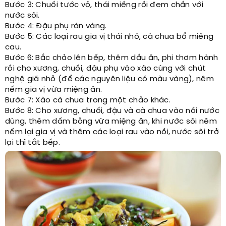
Bước 3: Chuối tước vỏ, thái miếng rồi đem chần với
nước sôi.
Bước 4: Đậu phụ rán vàng.
Bước 5: Các loại rau gia vị thái nhỏ, cà chua bổ miếng
cau.
Bước 6: Bắc chảo lên bếp, thêm dầu ăn, phi thơm hành
rồi cho xương, chuối, đậu phụ vào xào cùng với chút
nghệ giã nhỏ (để các nguyên liệu có màu vàng), nêm
nếm gia vị vừa miệng ăn.
Bước 7: Xào cà chua trong một chảo khác.
Bước 8: Cho xương, chuối, đậu và cà chua vào nồi nước
dùng, thêm dấm bỗng vừa miệng ăn, khi nước sôi nêm
nếm lại gia vị và thêm các loại rau vào nồi, nước sôi trở
lại thì tắt bếp.