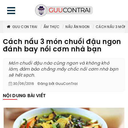
GUU CON TRAI
ẨM THỰC
NẤU ĂN NGON
CÁCH NẤU 3 MÓN 
Cách nấu 3 món chuối đậu ngon
đánh bay nồi cơm nhà bạn
Món chuối đậu nào cũng ngon và không khó
làm, đảm bảo chẳng mấy chốc nồi cơm nhà bạn
sẽ hết sạch.
30/06/2016
Đăng bởi
GuuConTrai
NỘI DUNG BÀI VIẾT