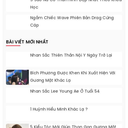
9 Sao Nữ Có Thân Hình Đẹp Nhất Theo Khoa
Học
Ngắm Chiếc Wave Phiên Bản Drag Cứng
Cáp
BÀI VIẾT MỚI NHẤT
Nhan Sắc Thiên Thần Nội Y Ngày Trở Lại
Bích Phương Được Khen Khi Xuất Hiện Với
Gương Mặt Khác Lạ
Nhan Sắc Lee Young Ae Ở Tuổi 54
1 Huỳnh Hiểu Minh Khác Lạ ?
5 Kiểu Tóc Mái Giúp Thon Gọn Gương Mặt