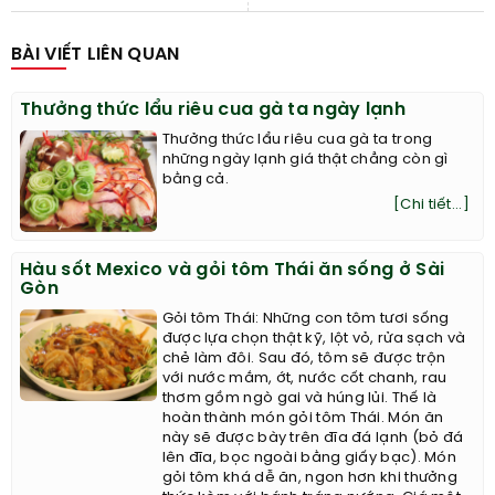
BÀI VIẾT LIÊN QUAN
Thưởng thức lẩu riêu cua gà ta ngày lạnh
Thưởng thức lẩu riêu cua gà ta trong
những ngày lạnh giá thật chẳng còn gì
bằng cả.
[Chi tiết...]
Hàu sốt Mexico và gỏi tôm Thái ăn sống ở Sài
Gòn
Gỏi tôm Thái: Những con tôm tươi sống
được lựa chọn thật kỹ, lột vỏ, rửa sạch và
chẻ làm đôi. Sau đó, tôm sẽ được trộn
với nước mắm, ớt, nước cốt chanh, rau
thơm gồm ngò gai và húng lủi. Thế là
hoàn thành món gỏi tôm Thái. Món ăn
này sẽ được bày trên đĩa đá lạnh (bỏ đá
lên đĩa, bọc ngoài bằng giấy bạc). Món
gỏi tôm khá dễ ăn, ngon hơn khi thưởng