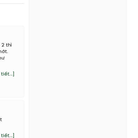
2 thì
hớt.
hư
tiết...]
t
tiết...]