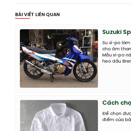
BÀI VIẾT LIÊN QUAN
Suzuki Sp
Su xì-po làm
cho âm thanh
Mẫu xì-po nà
heo dầu Bre
Cách chọ
Để chọn đượ
điểm của bả