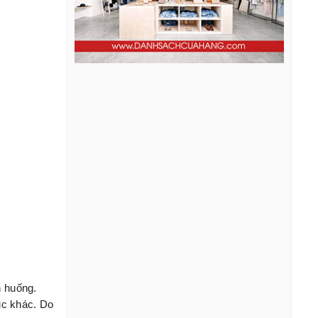
h huống.
ục khác. Do