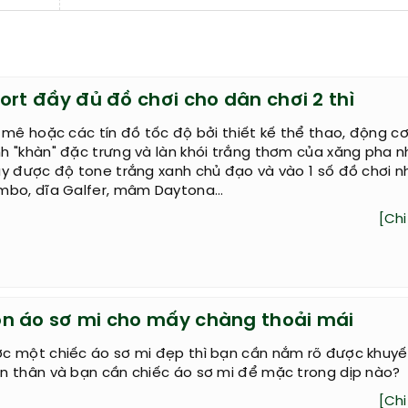
ort đầy đủ đồ chơi cho dân chơi 2 thì
 mê hoặc các tín đồ tốc độ bởi thiết kế thể thao, động cơ 
 "khàn" đặc trưng và làn khói trắng thơm của xăng pha n
y được độ tone trắng xanh chủ đạo và vào 1 số đồ chơi n
mbo, dĩa Galfer, mâm Daytona...
[Chi 
n áo sơ mi cho mấy chàng thoải mái
c một chiếc áo sơ mi đẹp thì bạn cần nắm rõ được khuyế
n thân và bạn cần chiếc áo sơ mi để mặc trong dịp nào?
[Chi 