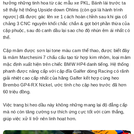
hưởng những tinh hoa từ các mẫu xe PKL, Bánh lái trước ta
sẽ thấy hệ thống Upside down Ohlins (còn gọi là hành trình
ngược) đã được gác lên xe 1 cách hoàn chỉnh sau khi gia cố
chảng 3 CNC nguyên khối chắc chắn & gọt bớt phần thừa của
cặp phuộc, sau đó canh dầu lại sao cho độ nhún êm ái nhất có
thể.
Cặp mâm được sơn lại tone màu cam thể thao, được biết đây
là mâm Marchesini 7 chấu cấu tạo từ hợp kim nhôm, loại mâm
mặc định xuất hiện trên chiếc BMW HP4 danh tiếng. Hệ thống
phanh được nâng cấp với cặp đĩa Galfer dòng Racing có rãnh
giải nhiệt cao cấp nhất của hãng Galfer kết hợp cùng heo
Brembo GP4-RX Nickel, ước tính cho cặp heo trước đã hơn
60 triệu đồng.
Việc trang bị heo dầu này không những mang lại độ đẳng cấp
mà nó còn tăng cường sự thích ứng cực tốt với cùm thắng,
giúp việc xử lí trở nên linh hoạt hơn.