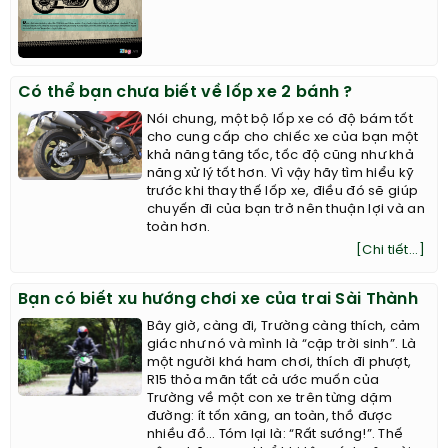
Có thể bạn chưa biết về lốp xe 2 bánh ?
Nói chung, một bộ lốp xe có độ bám tốt
cho cung cấp cho chiếc xe của bạn một
khả năng tăng tốc, tốc độ cũng như khả
năng xử lý tốt hơn. Vì vậy hãy tìm hiểu kỹ
trước khi thay thế lốp xe, điều đó sẽ giúp
chuyến đi của bạn trở nên thuận lợi và an
toàn hơn.
[Chi tiết...]
Bạn có biết xu hướng chơi xe của trai Sài Thành
Bây giờ, càng đi, Trường càng thích, cảm
giác như nó và mình là “cặp trời sinh”. Là
một người khá ham chơi, thích đi phượt,
R15 thỏa mãn tất cả ước muốn của
Trường về một con xe trên từng dặm
đường: ít tốn xăng, an toàn, thồ được
nhiều đồ… Tóm lại là: “Rất sướng!”. Thế