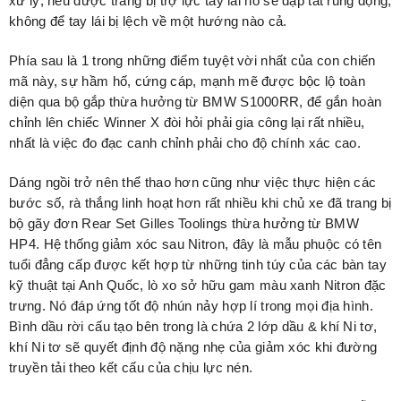
xử lý, nếu được trang bị trợ lực tay lái nó sẽ dập tắt rung động,
không để tay lái bị lệch về một hướng nào cả.
Phía sau là 1 trong những điểm tuyệt vời nhất của con chiến
mã này, sự hầm hố, cứng cáp, mạnh mẽ được bộc lộ toàn
diện qua bộ gắp thừa hưởng từ BMW S1000RR, để gắn hoàn
chỉnh lên chiếc Winner X đòi hỏi phải gia công lại rất nhiều,
nhất là việc đo đạc canh chỉnh phải cho độ chính xác cao.
Dáng ngồi trở nên thể thao hơn cũng như việc thực hiện các
bước số, rà thắng linh hoạt hơn rất nhiều khi chủ xe đã trang bị
bộ gãy đơn Rear Set Gilles Toolings thừa hưởng từ BMW
HP4. Hệ thống giảm xóc sau Nitron, đây là mẫu phuộc có tên
tuổi đẳng cấp được kết hợp từ những tinh túy của các bàn tay
kỹ thuật tại Anh Quốc, lò xo sở hữu gam màu xanh Nitron đặc
trưng. Nó đáp ứng tốt độ nhún nảy hợp lí trong mọi địa hình.
Bình dầu rời cấu tạo bên trong là chứa 2 lớp dầu & khí Ni tơ,
khí Ni tơ sẽ quyết định độ nặng nhẹ của giảm xóc khi đường
truyền tải theo kết cấu của chịu lực nén.