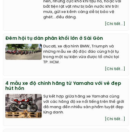
nên, những cực khổ khi tậu nó, hoặc vài
bất tiện lặt vặt như bị bắn nước khi trời
mưa, gửi xe kềnh càng dễ bị bảo vệ
ghét….đều đáng.
[Chi tiết...]
Đêm hội tụ dàn phân khối lớn ở Sài Gòn
Ducati, xe địa hình BMW, Triumph và
những mẫu xe độ độc đáo cùng hội tụ
trong một sự kiện vừa được tổ chức tại
TP. HCM.
[Chi tiết...]
4 mẫu xe độ chính hãng từ Yamaha với vẻ đẹp
hút hồn
Sự kết hợp giữa hãng xe Yamaha cùng
với các hãng độ xe nổi tiếng trên thế giới
đã mang đến nhiều sản phẩm tuyệt đẹp
lừng danh.
[Chi tiết...]