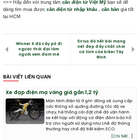
>>> Hãy đến với trung tâm
cân điện tử Việt Mỹ
bạn sẽ dễ
dàng tìm mua được
cân điện tử nhập khẩu
,
cân bàn
giá tốt
tại HCM
Sirius độ hết bài mang
Winner X độ cây pô đi
nét đẹp đầy chất chơi
ngược thời đại làm
cá tính của biker Tây
người xem đam mê
Ninh
BÀI VIẾT LIÊN QUAN
Xe đạp điện mạ vàng giá gần 1,2 tỷ
Màn hình điện tử ở ghi-đông sẽ cung cấp
các thông số quãng đường, tốc độ xe
chạy, hệ thống cài đặt chế độ vận hành
xe kết hợp với động cơ điện đảm bảo hỗ
trợ cho người sử dụng như chế độ thông
thường hay chế độ tiết kiệm ECO.
[Chi tiết...]