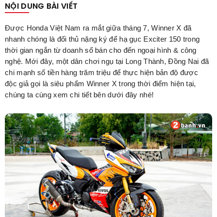
NỘI DUNG BÀI VIẾT
Được Honda Việt Nam ra mắt giữa tháng 7, Winner X đã
nhanh chóng là đối thủ nặng ký để hạ gục Exciter 150 trong
thời gian ngắn từ doanh số bán cho đến ngoại hình & công
nghệ. Mới đây, một dân chơi ngụ tại Long Thành, Đồng Nai đã
chi mạnh số tiền hàng trăm triệu để thực hiện bản độ được
độc giả gọi là siêu phẩm Winner X trong thời điểm hiện tại,
chúng ta cùng xem chi tiết bên dưới đây nhé!