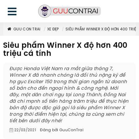
GUU CON TRAI
XE ĐẸP
SIÊU PHẨM WINNER X ĐỘ HƠN 400 TRIỆU
Siêu phẩm Winner X độ hơn 400
triệu cá tính
Được Honda Việt Nam ra mắt giữa tháng 7,
Winner X đã nhanh chóng là đối thủ nặng ký để
hạ gục Exciter 150 trong thời gian ngắn từ doanh
số bán cho đến ngoại hình & công nghệ. Mới
đây, một dân chơi ngụ tại Long Thành, Đồng Nai
đã chi mạnh số tiền hàng trăm triệu để thực hiện
bản độ được độc giả gọi là siêu phẩm Winner X
trong thời điểm hiện tại, chúng ta cùng xem chi
tiết bên dưới đây nhé!
22/03/2021
Đăng bởi
GuuConTrai