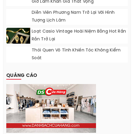
Giờ Làm Khán Giả Thất Vọng
Diễn Viên Phương Nam Trở Lại Với Hình
Tượng Lịch Lãm
Loạt Casio Vintage Hoài Niệm Bỗng Hot Rần
Rần Trở Lại
Thói Quen Vô Tình Khiến Tóc Không Kiểm
Soát
QUẢNG CÁO