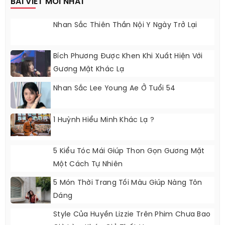
BÀI VIẾT MỚI NHẤT
Nhan Sắc Thiên Thần Nội Y Ngày Trở Lại
Bích Phương Được Khen Khi Xuất Hiện Với
Gương Mặt Khác Lạ
Nhan Sắc Lee Young Ae Ở Tuổi 54
1 Huỳnh Hiểu Minh Khác Lạ ?
5 Kiểu Tóc Mái Giúp Thon Gọn Gương Mặt
Một Cách Tự Nhiên
5 Món Thời Trang Tối Màu Giúp Nàng Tôn
Dáng
Style Của Huyền Lizzie Trên Phim Chưa Bao