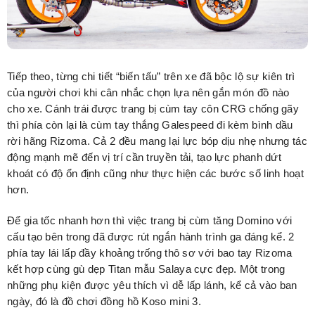
Tiếp theo, từng chi tiết “biến tấu” trên xe đã bộc lộ sự kiên trì
của người chơi khi cân nhắc chọn lựa nên gắn món đồ nào
cho xe. Cánh trái được trang bị cùm tay côn CRG chống gãy
thì phía còn lại là cùm tay thắng Galespeed đi kèm bình dầu
rời hãng Rizoma. Cả 2 đều mang lại lực bóp dịu nhẹ nhưng tác
động mạnh mẽ đến vị trí cần truyền tải, tạo lực phanh dứt
khoát có độ ổn định cũng như thực hiện các bước số linh hoạt
hơn.
Để gia tốc nhanh hơn thì việc trang bị cùm tăng Domino với
cấu tạo bên trong đã được rút ngắn hành trình ga đáng kể. 2
phía tay lái lấp đầy khoảng trống thô sơ với bao tay Rizoma
kết hợp cùng gù dẹp Titan mẫu Salaya cực đẹp. Một trong
những phụ kiện được yêu thích vì dễ lấp lánh, kể cả vào ban
ngày, đó là đồ chơi đồng hồ Koso mini 3.