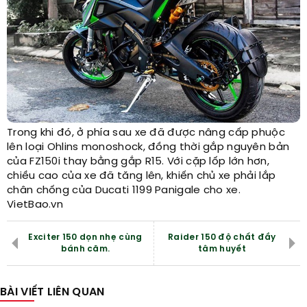
Trong khi đó, ở phía sau xe đã được nâng cấp phuộc
lên loại Ohlins monoshock, đồng thời gắp nguyên bản
của FZ150i thay bằng gắp R15. Với cặp lốp lớn hơn,
chiều cao của xe đã tăng lên, khiến chủ xe phải lắp
chân chống của Ducati 1199 Panigale cho xe.
VietBao.vn
Exciter 150 dọn nhẹ cùng
Raider 150 độ chất đầy
bánh căm.
tâm huyết
BÀI VIẾT LIÊN QUAN