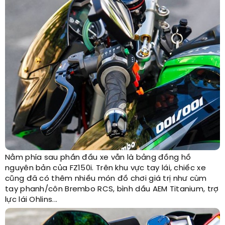
Nằm phía sau phần đầu xe vẫn là bảng đồng hồ
nguyên bản của FZ150i. Trên khu vực tay lái, chiếc xe
cũng đã có thêm nhiều món đồ chơi giá trị như cùm
tay phanh/côn Brembo RCS, bình dầu AEM Titanium, trợ
lực lái Ohlins...