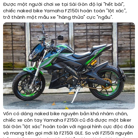
Được một người chơi xe tại Sài Gòn độ lại "hết bài",
chiếc naked bike Yamaha FZ150i hoàn toàn "lột xác",
trở thành một mẫu xe "hàng thửa" cực "ngầu".
Vốn có dáng naked bike nguyên bản khá nhàm chán,
chiếc xe côn tay Yamaha FZ150i cũ đã được một biker
Sài Gòn "lột xác" hoàn toàn với ngoại hình cực độc đáo
và mang tên gọi mới là FZ150i GLE. So với FZ150i nguyên