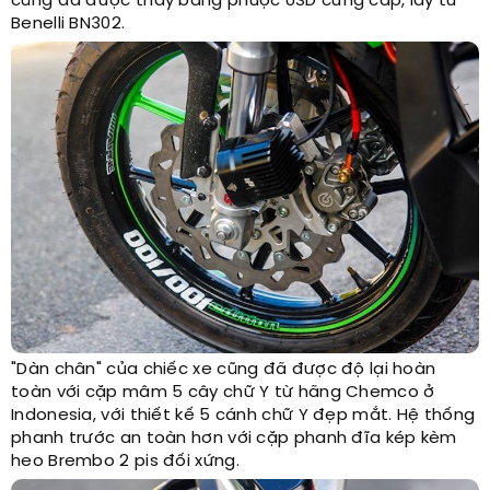
cũng đã được thay bằng phuộc USD cứng cáp, lấy từ
Benelli BN302.
"Dàn chân" của chiếc xe cũng đã được độ lại hoàn
toàn với cặp mâm 5 cây chữ Y từ hãng Chemco ở
Indonesia, với thiết kế 5 cánh chữ Y đẹp mắt. Hệ thống
phanh trước an toàn hơn với cặp phanh đĩa kép kèm
heo Brembo 2 pis đối xứng.