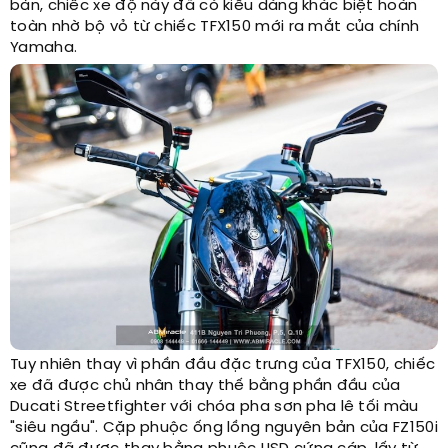
bản, chiếc xe độ này đã có kiểu dáng khác biệt hoàn
toàn nhờ bộ vỏ từ chiếc TFX150 mới ra mắt của chính
Yamaha.
Tuy nhiên thay vì phần đầu đặc trưng của TFX150, chiếc
xe đã được chủ nhân thay thế bằng phần đầu của
Ducati Streetfighter với chóa pha sơn pha lê tối màu
"siêu ngầu". Cặp phuộc ống lồng nguyên bản của FZ150i