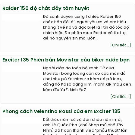
Raider 150 độ chất đầy tâm huyết
Đã sánh duyên cùng 1 chiếc Raider 150
chắc hẳn đó là 1 người yêu xe và am hiểu
không ít về nó và đặc biệt là 1 tín đồ tốc độ
chính hiệu.Đa phần mua Raider về ít ai lại
để nó nguyên zin mà luôn...
[Chi tiết...]
Exciter 135 Phiên bản Movistar của biker nước bạn
Ngoài dàn áo toàn bộ xanh GP của
Movistar bóng loáng còn có các món đồ
chơi như pô Yoshimura kèm cổ pô inox,
đồng hồ Koso dạng kim, mâm X1R màu đen
kèm đĩa YaZ, kính YaZ.
[Chi tiết...]
Phong cách Velentino Rossi của em Exciter 135
Kết thúc năm cũ và đón chào năm mới,
anh Lê Quốc Pha (chủ Shop mủ chế Tây
Ninh) đã hoàn thành việc “phẫu thuật” lần