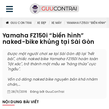
GUU CON TRAI
XE ĐẸP
XE MÁY
YAMAHA FZ150I “BIẾN HÌNH” 
Yamaha FZ150i “biến hình”
naked-bike khủng tại Sài Gòn
Được một người chơi xe tại Sài Gòn độ lại "hết
bài", chiếc naked bike Yamaha FZ150i hoàn toàn
"lột xác", trở thành một mẫu xe "hàng thửa" cực
"ngầu".
Vốn có dáng naked bike nguyên bản khá nhàm
chán,...
28/11/2016
Đăng bởi
GuuConTrai
NỘI DUNG BÀI VIẾT