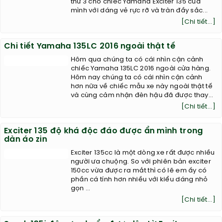
thứ 3 cho chiếc Yamaha Exciter 135 của
mình với dáng vẻ rực rỡ và tràn đầy sắc...
[Chi tiết...]
Chi tiết Yamaha 135LC 2016 ngoài thật tế
Hôm qua chúng ta có cái nhìn cận cảnh
chiếc Yamaha 135LC 2016 ngoài cửa hàng.
Hôm nay chúng ta có cái nhìn cận cảnh
hơn nữa về chiếc mẫu xe này ngoài thật tế
và cùng cảm nhận đèn hậu đã được thay...
[Chi tiết...]
Exciter 135 độ khá độc đáo được ẩn mình trong
dàn áo zin
Exciter 135cc là một dòng xe rất được nhiều
người ưa chuộng. So với phiên bản exciter
150cc vừa được ra mắt thì có lẽ em ấy có
phần cá tính hơn nhiều với kiểu dáng nhỏ
gọn ...
[Chi tiết...]