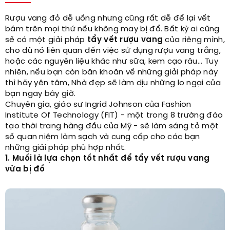
Rượu vang đỏ dễ uống nhưng cũng rất dễ để lại vết
bám trên mọi thứ nếu không may bị đổ. Bất kỳ ai cũng
sẽ có một giải pháp
tẩy vết rượu vang
của riêng mình,
cho dù nó liên quan đến việc sử dụng rượu vang trắng,
hoặc các nguyên liệu khác như sữa, kem cạo râu... Tuy
nhiên, nếu bạn còn băn khoăn về những giải pháp này
thì hãy yên tâm, Nhà đẹp sẽ làm dịu những lo ngại của
bạn ngay bây giờ.
Chuyên gia, giáo sư Ingrid Johnson của Fashion
Institute Of Technology (FIT) - một trong 8 trường đào
tạo thời trang hàng đầu của Mỹ - sẽ làm sáng tỏ một
số quan niệm làm sạch và cung cấp cho các bạn
những giải pháp phù hợp nhất.
1. Muối là lựa chọn tốt nhất để tẩy vết rượu vang
vừa bị đổ