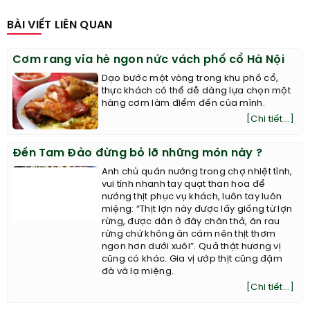
BÀI VIẾT LIÊN QUAN
Cơm rang vỉa hè ngon nức vách phố cổ Hà Nội
Dạo bước một vòng trong khu phố cổ,
thực khách có thể dễ dàng lựa chọn một
hàng cơm làm điểm đến của mình.
[Chi tiết...]
Đến Tam Đảo đừng bỏ lỡ những món này ?
Anh chủ quán nướng trong chợ nhiệt tình,
vui tính nhanh tay quạt than hoa để
nướng thịt phục vụ khách, luôn tay luôn
miệng: “Thịt lợn này được lấy giống từ lợn
rừng, được dân ở đây chăn thả, ăn rau
rừng chứ không ăn cám nên thịt thơm
ngon hơn dưới xuôi”. Quả thật hương vị
cũng có khác. Gia vị ướp thịt cũng đậm
đà và lạ miệng.
[Chi tiết...]