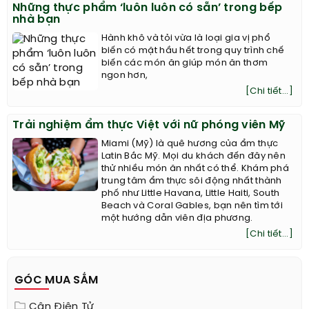
Những thực phẩm ‘luôn luôn có sẵn’ trong bếp
nhà bạn
Hành khô và tỏi vừa là loại gia vị phổ
biến có mặt hầu hết trong quy trình chế
biến các món ăn giúp món ăn thơm
ngon hơn,
[Chi tiết...]
Trải nghiệm ẩm thực Việt với nữ phóng viên Mỹ
Miami (Mỹ) là quê hương của ẩm thực
Latin Bắc Mỹ. Mọi du khách đến đây nên
thử nhiều món ăn nhất có thể. Khám phá
trung tâm ẩm thực sôi động nhất thành
phố như Little Havana, Little Haiti, South
Beach và Coral Gables, bạn nên tìm tới
một hướng dẫn viên địa phương.
[Chi tiết...]
GÓC MUA SẮM
Cân Điện Tử