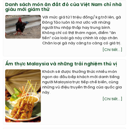
Danh sách món ăn đắt đỏ của Việt Nam chỉ nhà
giàu mới giám thử
Với mức giá từ 1 triệu đồng/ kg trở lên, gà
Đông Tảo luôn là mơ ước với những
người thu nhập thấp hay trung bình.
Không chỉ có thịt thơm ngon, điểm “ăn
tiền” của loài gà này chính là cặp chân.
Chân loại gà này càng to càng có giá trị.
[Chi tiết...]
Ẩm thực Malaysia và những trải nghiệm thú vị
Khách sẽ được thưởng thức nhiều món
ngon do đầu bếp khách mời danh tiếng
người Malaysia trực tiếp chế biến, cùng
những vũ điệu truyền thống của quốc gia
này.
[Chi tiết...]