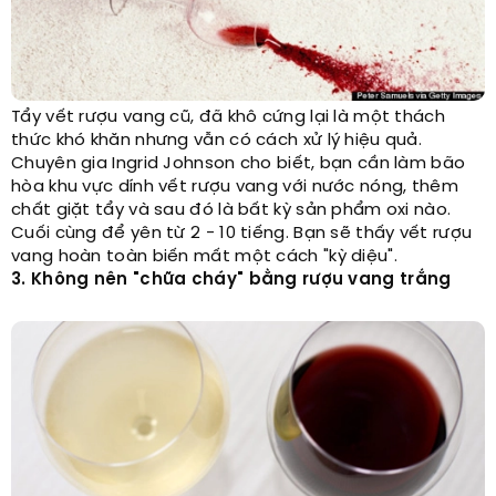
Tẩy vết rượu vang cũ, đã khô cứng lại là một thách
thức khó khăn nhưng vẫn có cách xử lý hiệu quả.
Chuyên gia Ingrid Johnson cho biết, bạn cần làm bão
hòa khu vực dính vết rượu vang với nước nóng, thêm
chất giặt tẩy và sau đó là bất kỳ sản phẩm oxi nào.
Cuối cùng để yên từ 2 - 10 tiếng. Bạn sẽ thấy vết rượu
vang hoàn toàn biến mất một cách "kỳ diệu".
3. Không nên "chữa cháy" bằng rượu vang trắng