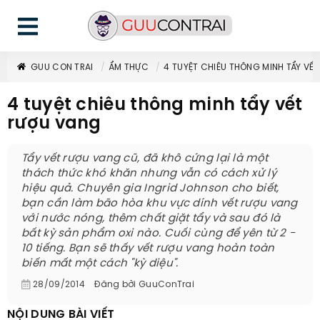
GUU CON TRAI
ẨM THỰC
4 TUYỆT CHIÊU THÔNG MINH TẨY VẾ
4 tuyệt chiêu thông minh tẩy vết
rượu vang
Tẩy vết rượu vang cũ, đã khô cứng lại là một
thách thức khó khăn nhưng vẫn có cách xử lý
hiệu quả. Chuyên gia Ingrid Johnson cho biết,
bạn cần làm bão hòa khu vực dính vết rượu vang
với nước nóng, thêm chất giặt tẩy và sau đó là
bất kỳ sản phẩm oxi nào. Cuối cùng để yên từ 2 -
10 tiếng. Bạn sẽ thấy vết rượu vang hoàn toàn
biến mất một cách "kỳ diệu".
28/09/2014
Đăng bởi
GuuConTrai
NỘI DUNG BÀI VIẾT