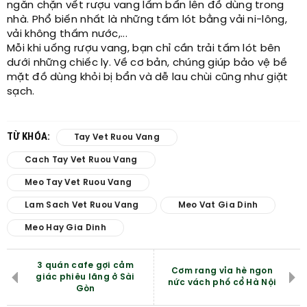
ngăn chặn vết rượu vang lấm bẩn lên đồ dùng trong
nhà. Phổ biến nhất là những tấm lót bằng vải ni-lông,
vải không thấm nước,...
Mỗi khi uống rượu vang, bạn chỉ cần trải tấm lót bên
dưới những chiếc ly. Về cơ bản, chúng giúp bảo vệ bề
mặt đồ dùng khỏi bị bẩn và dễ lau chùi cũng như giặt
sạch.
TỪ KHÓA:
Tay Vet Ruou Vang
Cach Tay Vet Ruou Vang
Meo Tay Vet Ruou Vang
Lam Sach Vet Ruou Vang
Meo Vat Gia Dinh
Meo Hay Gia Dinh
3 quán cafe gợi cảm
Cơm rang vỉa hè ngon
giác phiêu lãng ở Sài
nức vách phố cổ Hà Nội
Gòn