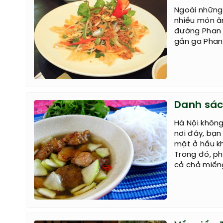
Ngoài những 
nhiều món ă
đường Phan 
gần ga Phan 
Danh sác
Hà Nội khôn
nơi đây, bạn
mặt ở hầu kh
Trong đó, ph
cả chả miếng