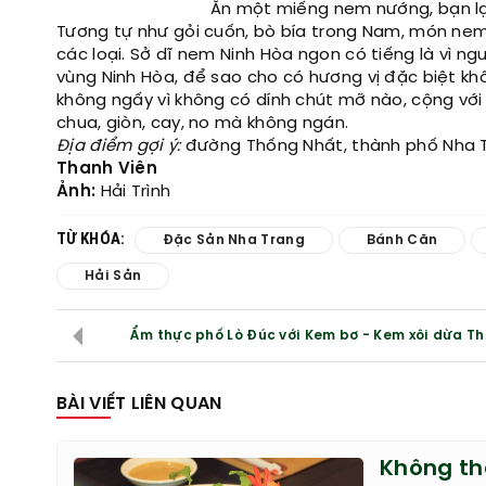
Ăn một miếng nem nướng, bạn l
Tương tự như gỏi cuốn, bò bía trong Nam, món nem
các loại. Sở dĩ nem Ninh Hòa ngon có tiếng là vì n
vùng Ninh Hòa, để sao cho có hương vị đặc biệt kh
không ngấy vì không có dính chút mỡ nào, cộng với
chua, giòn, cay, no mà không ngán.
Địa điểm gợi ý:
đường Thống Nhất, thành phố Nha 
Thanh Viên
Ảnh:
Hải Trình
TỪ KHÓA:
Đặc Sản Nha Trang
Bánh Căn
Hải Sản
Ẩm thực phố Lò Đúc với Kem bơ - Kem xôi dừa Th
BÀI VIẾT LIÊN QUAN
Không th