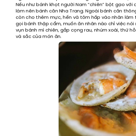
Nếu như bánh khọt người Nam “chiên” bột gạo với d
làm nên bánh căn Nha Trang. Ngoài bánh căn thông 
còn cho thêm mực, hến và tôm hấp vào nhân làm 
gọi bánh thập cẩm, muốn ăn nhân nào chỉ việc nói
vụn bánh mì chiên, gắp cọng rau, nhúm xoài, thứ hỗ
và sắc của món ăn.