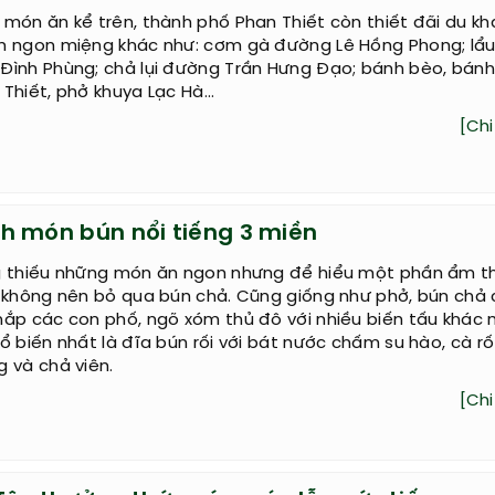
món ăn kể trên, thành phố Phan Thiết còn thiết đãi du k
n ngon miệng khác như: cơm gà đường Lê Hồng Phong; lẩu
Đình Phùng; chả lụi đường Trần Hưng Đạo; bánh bèo, bánh
Thiết, phở khuya Lạc Hà…
[Chi 
h món bún nổi tiếng 3 miền
g thiếu những món ăn ngon nhưng để hiểu một phần ẩm t
 không nên bỏ qua bún chả. Cũng giống như phở, bún chả 
ắp các con phố, ngõ xóm thủ đô với nhiều biến tấu khác 
ổ biến nhất là đĩa bún rối với bát nước chấm su hào, cà r
 và chả viên.
[Chi 