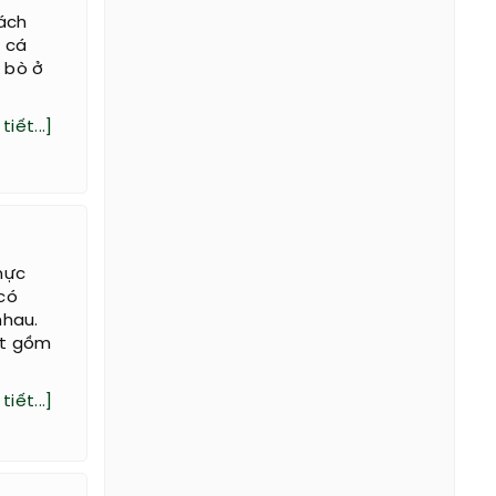
hách
 cá
 bò ở
tiết...]
hực
có
nhau.
ốt gồm
tiết...]