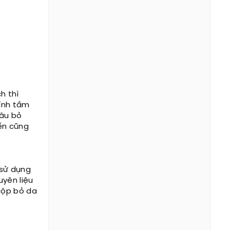
h thì
kính tầm
đâu bỏ
ến cũng
 sử dụng
uyên liệu
cộp bỏ da