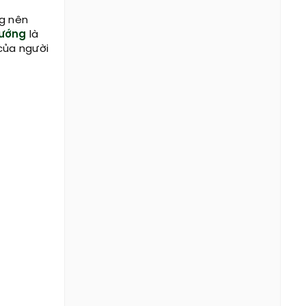
ng nên
ướng
là
của người