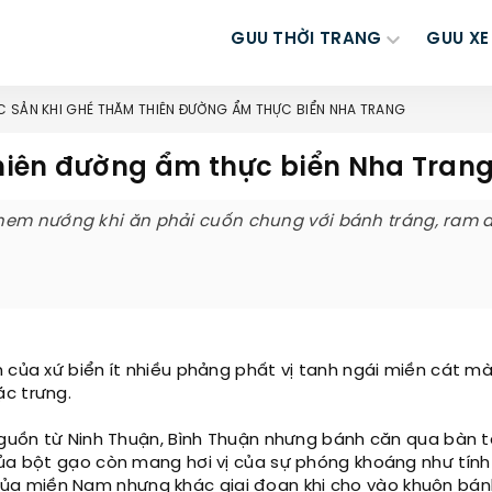
GUU THỜI TRANG
GUU XE
C SẢN KHI GHÉ THĂM THIÊN ĐƯỜNG ẨM THỰC BIỂN NHA TRANG
hiên đường ẩm thực biển Nha Tran
 nem nướng khi ăn phải cuốn chung với bánh tráng, ram 
 của xứ biển ít nhiều phảng phất vị tanh ngái miền cát m
ặc trưng.
 nguồn từ Ninh Thuận, Bình Thuận nhưng bánh căn qua bàn 
của bột gạo còn mang hơi vị của sự phóng khoáng như tín
của miền Nam nhưng khác giai đoạn khi cho vào khuôn bán