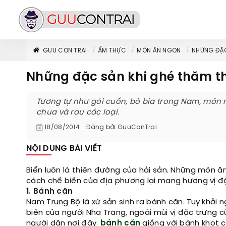
GUU CON TRAI
ẨM THỰC
MÓN ĂN NGON
NHỮNG ĐẶ
Những đặc sản khi ghé thăm t
Tương tự như gỏi cuốn, bò bía trong Nam, món
chua và rau các loại.
18/08/2014
Đăng bởi
GuuConTrai
NỘI DUNG BÀI VIẾT
Biển luôn là thiên đường của hải sản. Những món ăn
cách chế biến của địa phương lại mang hương vị đ
1. Bánh căn
Nam Trung Bộ là xứ sản sinh ra bánh căn. Tuy khởi
biến của người Nha Trang, ngoài mùi vị đặc trưng 
người dân nơi đây.
bánh căn
giống với bánh khọt 