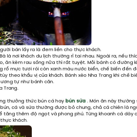
gười bán lấy ra là đem liền cho thực khách.
à nơi khách du lịch thường rỉ tai nhau. Ngoài ra, nếu thíc
, ăn kèm rau sống nữa thì rất tuyệt. Mỗi bánh có đường 
 rổ mực tươi rói còn xanh màu nước biển, chế biến đến 
y theo khẩu vị của khách. Bánh xèo Nha Trang khi chế bi
tương tự như bánh căn.
a Trang.
ông thưởng thức bún cá hay
bún sứa
. Món ăn này thường
 bún, cá và sứa thường được bỏ chung, chả cá chiên là ng
á để tăng thêm độ ngọt và phong phú. Từng khoanh cá dày 
 thực khách.