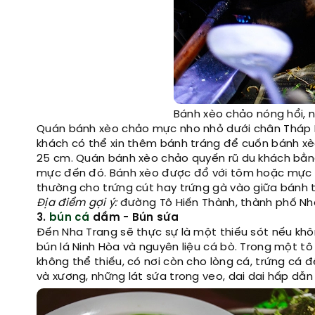
Bánh xèo chảo nóng hổi, n
Quán bánh xèo chảo mực nho nhỏ dưới chân Tháp Bà l
khách có thể xin thêm bánh tráng để cuốn bánh xèo
25 cm. Quán bánh xèo chảo quyến rũ du khách bằng
mực đến đó. Bánh xèo được đổ với tôm hoặc mực tù
thường cho trứng cút hay trứng gà vào giữa bánh 
Địa điểm gợi ý:
đường Tô Hiến Thành, thành phố Nh
3.
bún cá
dầm - Bún sứa
Đến Nha Trang sẽ thực sự là một thiếu sót nếu kh
bún lá Ninh Hòa và nguyên liệu cá bò. Trong một tô
không thể thiếu, có nơi còn cho lòng cá, trứng c
và xương, những lát sứa trong veo, dai dai hấp dẫn