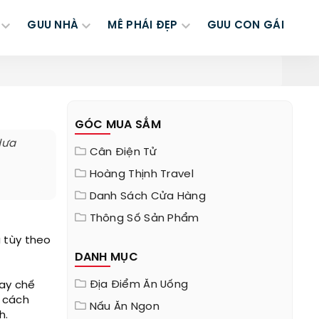
GUU NHÀ
MÊ PHÁI ĐẸP
GUU CON GÁI
g
GÓC MUA SẮM
dưa
Cân Điện Tử
Hoàng Thịnh Travel
Danh Sách Cửa Hàng
Thông Số Sản Phẩm
à tùy theo
DANH MỤC
Địa Điểm Ăn Uống
tay chế
h cách
Nấu Ăn Ngon
h.