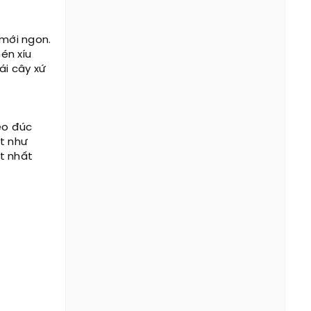
mới ngon.
én xíu
ái cây xứ
èo đúc
t như
t nhất