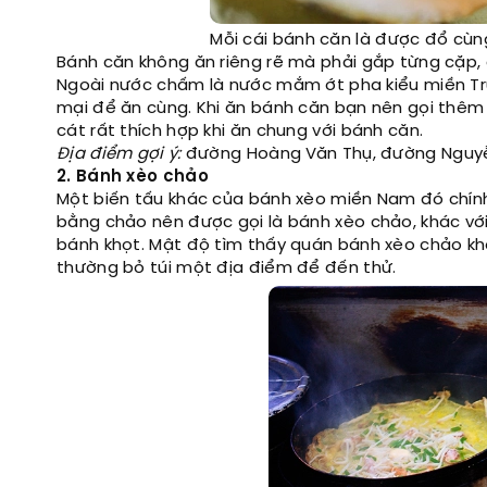
Mỗi cái bánh căn là được đổ cùn
Bánh căn không ăn riêng rẽ mà phải gắp từng cặp
Ngoài nước chấm là nước mắm ớt pha kiểu miền Tru
mại để ăn cùng. Khi ăn bánh căn bạn nên gọi thêm đ
cát rất thích hợp khi ăn chung với bánh căn.
Địa điểm gợi ý:
đường Hoàng Văn Thụ, đường Nguyễn
2. Bánh xèo chảo
Một biến tấu khác của bánh xèo miền Nam đó chín
bằng chảo nên được gọi là bánh xèo chảo, khác vớ
bánh khọt. Mật độ tìm thấy quán bánh xèo chảo k
thường bỏ túi một địa điểm để đến thử.