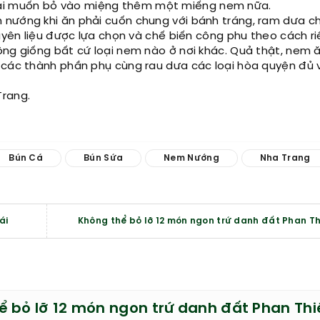
ại muốn bỏ vào miệng thêm một miếng nem nữa.
 nướng khi ăn phải cuốn chung với bánh tráng, ram dưa c
guyên liệu được lựa chọn và chế biến công phu theo cách r
ông giống bất cứ loại nem nào ở nơi khác. Quả thật, nem 
 các thành phần phụ cùng rau dưa các loại hòa quyện đủ v
Trang.
Bún Cá
Bún Sứa
Nem Nướng
Nha Trang
ái
Không thể bỏ lỡ 12 món ngon trứ danh đất Phan Th
ể bỏ lỡ 12 món ngon trứ danh đất Phan Thi