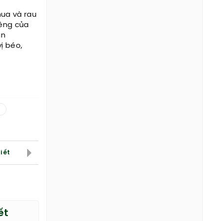
hua và rau
iêng của
ăn
ị béo,
iết
ết