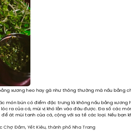
bằng xương heo hay gà như thông thường mà nấu bằng c
ác món bún có điểm đặc trưng là không nấu bằng xương 
óc ra của cá, mùi vị khó lẫn vào đâu được. Đa số các mó
 để át mùi tanh của cá, cộng với sa tế các loại. Nếu bạn 
c Chợ Đầm, Yết Kiêu, thành phố Nha Trang