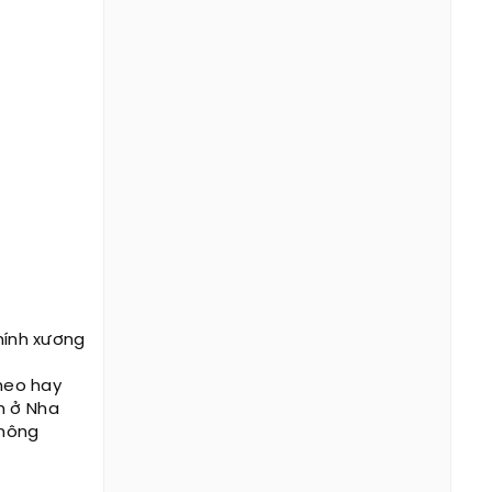
hính xương
heo hay
n ở Nha
không