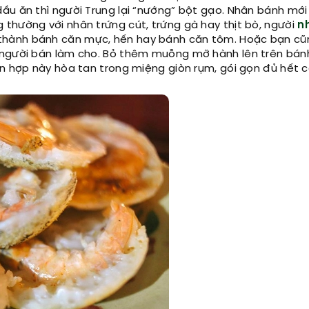
ầu ăn thì người Trung lại “nướng” bột gạo. Nhân bánh mới 
thường với nhân trứng cút, trứng gà hay thịt bò, người
n
thành bánh căn mực, hến hay bánh căn tôm. Hoặc bạn cũ
 người bán làm cho. Bỏ thêm muỗng mỡ hành lên trên bánh
n hợp này hòa tan trong miệng giòn rụm, gói gọn đủ hết cả