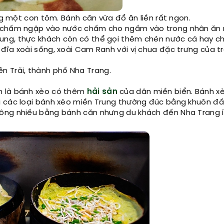
g một con tôm. Bánh căn vừa đổ ăn liền rất ngon.
, chấm ngập vào nước chấm cho ngấm vào trong nhân ăn 
ng, thực khách còn có thể gọi thêm chén nước cá hay ch
ĩa xoài sống, xoài Cam Ranh với vị chua đặc trưng của tr
 Trãi, thành phố Nha Trang.
h là bánh xèo có thêm
hải sản
của dân miền biển. Bánh x
i các loại bánh xèo miền Trung thường đúc bằng khuôn đấ
hông nhiều bằng bánh căn nhưng du khách đến Nha Trang í