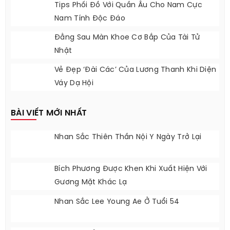
Tips Phối Đồ Với Quần Âu Cho Nam Cực
Nam Tính Độc Đáo
Đằng Sau Màn Khoe Cơ Bắp Của Tài Tử
Nhật
Vẻ Đẹp ‘đài Các’ Của Lương Thanh Khi Diện
Váy Dạ Hội
BÀI VIẾT MỚI NHẤT
Nhan Sắc Thiên Thần Nội Y Ngày Trở Lại
Bích Phương Được Khen Khi Xuất Hiện Với
Gương Mặt Khác Lạ
Nhan Sắc Lee Young Ae Ở Tuổi 54