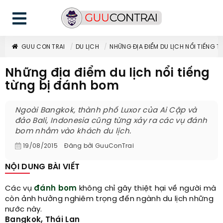
GUU CON TRAI
DU LỊCH
NHỮNG ĐỊA ĐIỂM DU LỊCH NỔI TIẾNG 
Những địa điểm du lịch nổi tiếng
từng bị đánh bom
Ngoài Bangkok, thành phố Luxor của Ai Cập và
đảo Bali, Indonesia cũng từng xảy ra các vụ đánh
bom nhằm vào khách du lịch.
19/08/2015
Đăng bởi
GuuConTrai
NỘI DUNG BÀI VIẾT
Các vụ
đánh bom
không chỉ gây thiệt hại về người mà
còn ảnh hưởng nghiêm trọng đến ngành du lịch những
nước này.
Bangkok, Thái Lan