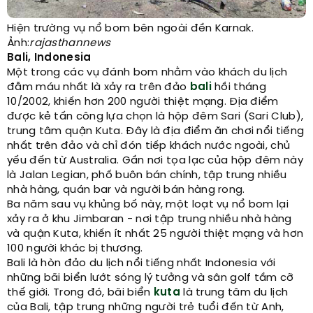
Hiện trường vụ nổ bom bên ngoài đền Karnak.
Ảnh:
rajasthannews
Bali, Indonesia
Một trong các vụ đánh bom nhằm vào khách du lịch
đẫm máu nhất là xảy ra trên đảo
bali
hồi tháng
10/2002, khiến hơn 200 người thiệt mạng. Địa điểm
được kẻ tấn công lựa chọn là hộp đêm Sari (Sari Club),
trung tâm quận Kuta. Đây là địa điểm ăn chơi nổi tiếng
nhất trên đảo và chỉ đón tiếp khách nước ngoài, chủ
yếu đến từ Australia. Gần nơi tọa lạc của hộp đêm này
là Jalan Legian, phố buôn bán chính, tập trung nhiều
nhà hàng, quán bar và người bán hàng rong.
Ba năm sau vụ khủng bố này, một loạt vụ nổ bom lại
xảy ra ở khu Jimbaran - nơi tập trung nhiều nhà hàng
và quận Kuta, khiến ít nhất 25 người thiệt mạng và hơn
100 người khác bị thương.
Bali là hòn đảo du lịch nổi tiếng nhất Indonesia với
những bãi biển lướt sóng lý tưởng và sân golf tầm cỡ
thế giới. Trong đó, bãi biển
kuta
là trung tâm du lịch
của Bali, tập trung những người trẻ tuổi đến từ Anh,