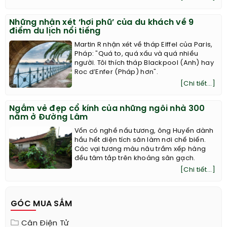
Những nhận xét ‘hơi phũ’ của du khách về 9
điểm du lịch nổi tiếng
Martin R nhận xét về tháp Eiffel của Paris,
Pháp: "Quá to, quá xấu và quá nhiều
người. Tôi thích tháp Blackpool (Anh) hay
Roc d’Enfer (Pháp) hơn".
[Chi tiết...]
Ngắm vẻ đẹp cổ kính của những ngôi nhà 300
năm ở Đường Lâm
Vốn có nghề nấu tương, ông Huyến dành
hầu hết diện tích sân làm nơi chế biến.
Các vại tương màu nâu trầm xếp hàng
đều tăm tắp trên khoảng sân gạch.
[Chi tiết...]
GÓC MUA SẮM
Cân Điện Tử