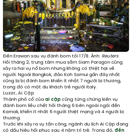
Đền Erawan sau vụ đánh bom tối 17/8. Ảnh:
Reuters
Hồi tháng 2, trung tâm mua sắm Siam Paragon cũng
xảy ra hai vụ nổ bom nhưng không có thiệt hại về
người. Ngoài Bangkok, đảo Koh Samui gần đây nhất
cũng bị bị đánh bom khiến ít nhất 7 người bị thương,
trong đó có một du khách trẻ người Italy.
Luxor, Ai Cập
Thành phố cổ của
ai cập
cũng từng chứng kiến vụ
đánh bom liều chết hồi tháng 6 bên ngoài ngôi đền
Karnak, khiến ít nhất 6 người thiệt mạng và 4 người bị
thương.
Trước khi xảy ra vụ tấn công, ngành du lịch Ai Cập đang
có dấu hiệu hồi phục sau 4 năm trì trệ. Trong đó,
đền