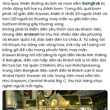
Vừa qua, thiên đường du lịch và mua sắm
bangkok
bị
chấn động bởi hai vụ đánh bom. Trong đó, quả bom
phát nổ gần đền Erawan, khiến ít nhất 20 người chết và
hơn 120 người bị thương, may mắn vụ gần bến tàu
Sathorn không gây thương vong.
Không phải là điểm đến yêu thích của du khách Việt,
nhưng đền
erawan
lại thu hút nhiều dân địa phương
và khách quốc tế, đặc biệt đến từ châu Á. Từ sáng tới
tối khuya, họ dâng các vòng hoa, trái cây và tượng voi
bằng gỗ để cầu mong phước lành, may mắn.
Erawan không chỉ nổi tiếng là ngôi đền Hindu linh thiêng
ở Bangkok, đền còn hấp dẫn du khách bởi vị trí đắc địa
khi tọa lạc tại quận Chidlom, khu vực Ratchprasong,
trung tâm Bangkok. Bên cạnh đền là khách sạn 5 sao
Grand Hyatt Erawan và các trung tâm mua sắm lớn
như Gaysorn, Central World, Big C, thu hút hàng chục
nghìn người mỗi ngày.