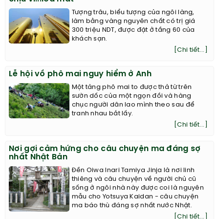
Tượng trâu, biểu tượng của ngôi làng,
làm bằng vàng nguyên chất có trị giá
300 triệu NDT, được đặt ở tầng 60 của
khách sạn.
[Chi tiết...]
Lễ hội vồ phô mai nguy hiểm ở Anh
Một tảng phô mai to được thả từ trên
sườn dốc của một ngọn đồi và hàng
chục người dân lao mình theo sau để
tranh nhau bắt lấy.
[Chi tiết...]
Nơi gợi cảm hứng cho câu chuyện ma đáng sợ
nhất Nhật Bản
Đền Oiwa Inari Tamiya Jinja là nơi linh
thiêng và câu chuyện về người chủ cũ
sống ở ngôi nhà này được coi là nguyên
mẫu cho Yotsuya Kaidan - câu chuyện
ma báo thù đáng sợ nhất nước Nhật.
[Chi tiết...]