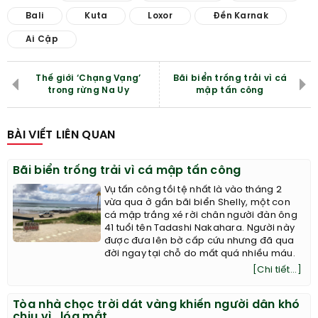
Bali
Kuta
Loxor
Đền Karnak
Ai Cập
Thế giới ‘Chạng Vạng’
Bãi biển trống trải vì cá
trong rừng Na Uy
mập tấn công
BÀI VIẾT LIÊN QUAN
Bãi biển trống trải vì cá mập tấn công
Vụ tấn công tồi tệ nhất là vào tháng 2
vừa qua ở gần bãi biển Shelly, một con
cá mập trắng xé rời chân người đàn ông
41 tuổi tên Tadashi Nakahara. Người này
được đưa lên bờ cấp cứu nhưng đã qua
đời ngay tại chỗ do mất quá nhiều máu.
[Chi tiết...]
Tòa nhà chọc trời dát vàng khiến người dân khó
chịu vì...lóa mắt