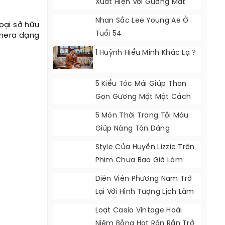
Xuất Hiện Với Gương Mặt
Khác Lạ
Nhan Sắc Lee Young Ae Ở
oại sở hữu
Tuổi 54
amera dạng
1 Huỳnh Hiểu Minh Khác Lạ ?
5 Kiểu Tóc Mái Giúp Thon
Gọn Gương Mặt Một Cách
Tự Nhiên
5 Món Thời Trang Tối Màu
Giúp Nàng Tôn Dáng
Style Của Huyền Lizzie Trên
Phim Chưa Bao Giờ Làm
Khán Giả Thất Vọng
Diễn Viên Phương Nam Trở
Lại Với Hình Tượng Lịch Lãm
Loạt Casio Vintage Hoài
Niệm Bỗng Hot Rần Rần Trở