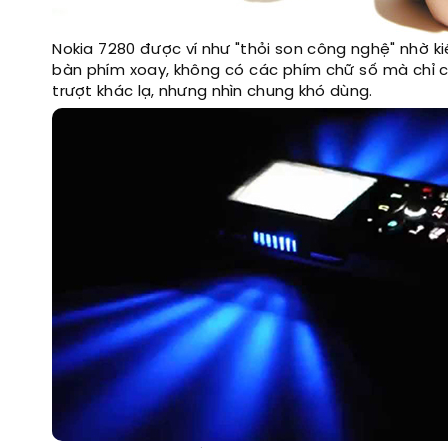
Nokia 7280 được ví như "thỏi son công nghệ" nhờ k
bàn phím xoay, không có các phím chữ số mà chỉ c
trượt khác lạ, nhưng nhìn chung khó dùng.