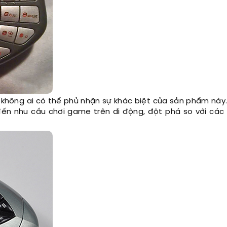
 không ai có thể phủ nhận sự khác biệt của sản phẩm nà
đến nhu cầu chơi game trên di động, đột phá so với cá