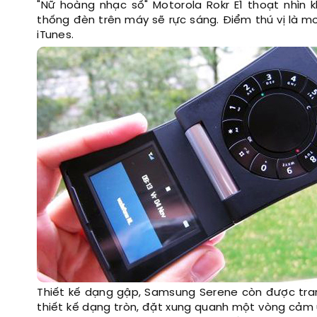
"Nữ hoàng nhạc số" Motorola Rokr E1 thoạt nhìn
thống đèn trên máy sẽ rực sáng. Điểm thú vị là m
iTunes.
Thiết kế dạng gập, Samsung Serene còn được tran
thiết kế dạng tròn, đặt xung quanh một vòng cảm 