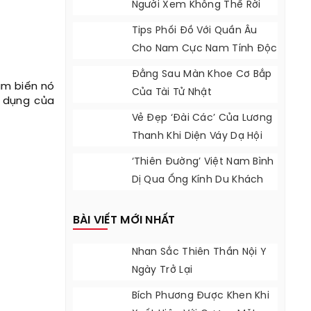
Người Xem Không Thể Rời
Mắt
Tips Phối Đồ Với Quần Âu
Cho Nam Cực Nam Tính Độc
Đáo
Đằng Sau Màn Khoe Cơ Bắp
ẩm biến nó
Của Tài Tử Nhật
 dụng của
Vẻ Đẹp ‘đài Các’ Của Lương
Thanh Khi Diện Váy Dạ Hội
‘Thiên Đường’ Việt Nam Bình
Dị Qua Ống Kính Du Khách
Nước Ngoài
BÀI VIẾT MỚI NHẤT
Nhan Sắc Thiên Thần Nội Y
Ngày Trở Lại
Bích Phương Được Khen Khi