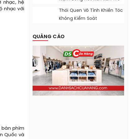
ở nhạc, hệ
Lại
ộ nhạc với
Thói Quen Vô Tình Khiến Tóc
Không Kiểm Soát
QUẢNG CÁO
i bàn phím
àn Quốc và