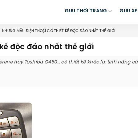
GUU THỜI TRANG
GUU XE
NHỮNG MẪU ĐIỆN THOẠI CÓ THIẾT KẾ ĐỘC ĐÁO NHẤT THẾ GIỚI
kế độc đáo nhất thế giới
ne hay Toshiba G450... có thiết kế khác lạ, tính năng c