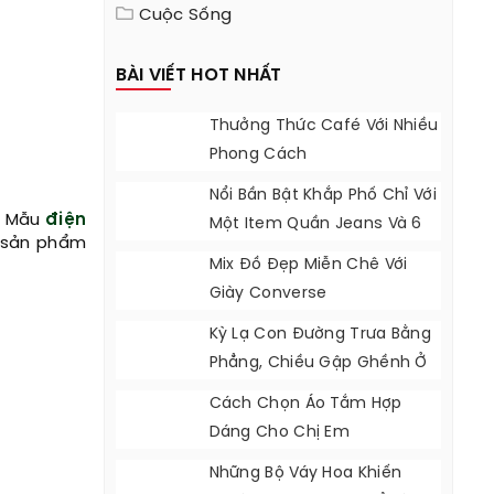
Cuộc Sống
BÀI VIẾT HOT NHẤT
Thưởng Thức Café Với Nhiều
Phong Cách
Nổi Bần Bật Khắp Phố Chỉ Với
y. Mẫu
điện
Một Item Quần Jeans Và 6
c sản phẩm
Tips Phối Đồ Mạnh Mẽ
Mix Đồ Đẹp Miễn Chê Với
Giày Converse
Kỳ Lạ Con Đường Trưa Bằng
Phẳng, Chiều Gập Ghềnh Ở
California
Cách Chọn Áo Tắm Hợp
Dáng Cho Chị Em
Những Bộ Váy Hoa Khiến