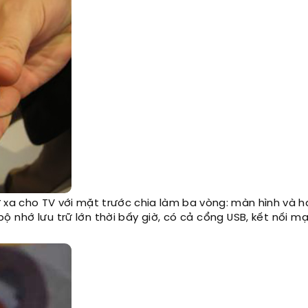
xa cho TV với mặt trước chia làm ba vòng: màn hình và ha
bộ nhớ lưu trữ lớn thời bấy giờ, có cả cổng USB, kết nối 