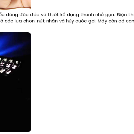
iểu dáng độc đáo và thiết kế dạng thanh nhỏ gọn. Điện th
ó các lựa chọn, nút nhận và hủy cuộc gọi. Máy còn có c