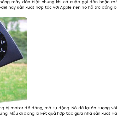
 không mấy đặc biệt nhưng khi có cuộc gọi đến hoặc m
odel này sản xuất hợp tác với Apple nên nó hỗ trợ đồng b
g bị motor để đóng, mở tự động. Nó để lại ấn tượng vớ
ứng. Mẫu di động là kết quả hợp tác giữa nhà sản xuất H