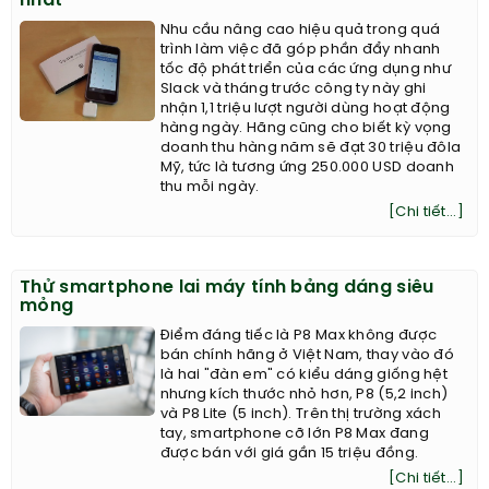
nhất
Nhu cầu nâng cao hiệu quả trong quá
trình làm việc đã góp phần đẩy nhanh
tốc độ phát triển của các ứng dụng như
Slack và tháng trước công ty này ghi
nhận 1,1 triệu lượt người dùng hoạt động
hàng ngày. Hãng cũng cho biết kỳ vọng
doanh thu hàng năm sẽ đạt 30 triệu đôla
Mỹ, tức là tương ứng 250.000 USD doanh
thu mỗi ngày.
[Chi tiết...]
Thử smartphone lai máy tính bảng dáng siêu
mỏng
Điểm đáng tiếc là P8 Max không được
bán chính hãng ở Việt Nam, thay vào đó
là hai "đàn em" có kiểu dáng giống hệt
nhưng kích thước nhỏ hơn, P8 (5,2 inch)
và P8 Lite (5 inch). Trên thị trường xách
tay, smartphone cỡ lớn P8 Max đang
được bán với giá gần 15 triệu đồng.
[Chi tiết...]