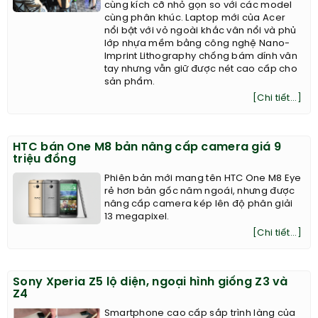
cùng kích cỡ nhỏ gọn so với các model
cùng phân khúc. Laptop mới của Acer
nổi bật với vỏ ngoài khắc vân nổi và phủ
lớp nhựa mềm bằng công nghệ Nano-
Imprint Lithography chống bám dính vân
tay nhưng vẫn giữ được nét cao cấp cho
sản phẩm.
[Chi tiết...]
HTC bán One M8 bản nâng cấp camera giá 9
triệu đồng
Phiên bản mới mang tên HTC One M8 Eye
rẻ hơn bản gốc năm ngoái, nhưng được
nâng cấp camera kép lên độ phân giải
13 megapixel.
[Chi tiết...]
Sony Xperia Z5 lộ diện, ngoại hình giống Z3 và
Z4
Smartphone cao cấp sắp trình làng của