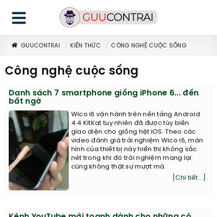
GUUCONTRAI
KIẾN THỨC
CÔNG NGHỆ CUỘC SỐNG
Công nghệ cuộc sống
Danh sách 7 smartphone giống iPhone 6... đến
bất ngờ
Wico i6 vận hành trên nền tảng Android
4.4 KitKat tuy nhiên đã được tùy biến
giao diện cho giống hệt iOS. Theo các
video đánh giá trải nghiệm Wico i6, màn
hình của thiết bị này hiển thị không sắc
nét trong khi đó trải nghiệm mang lại
cũng không thật sự mượt mà.
[Chi tiết...]
Kênh YouTube mới toanh dành cho những cô