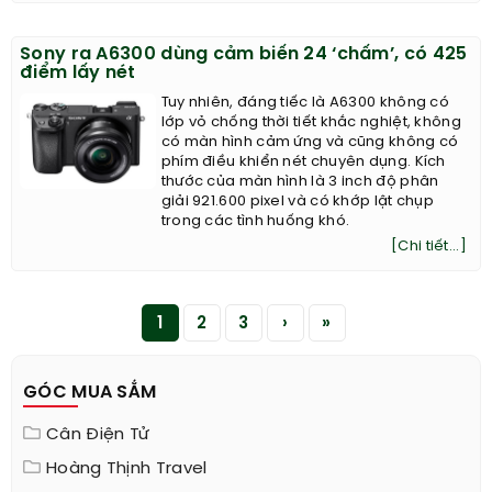
Sony ra A6300 dùng cảm biến 24 ‘chấm’, có 425
điểm lấy nét
Tuy nhiên, đáng tiếc là A6300 không có
lớp vỏ chống thời tiết khắc nghiệt, không
có màn hình cảm ứng và cũng không có
phím điều khiển nét chuyên dụng. Kích
thước của màn hình là 3 inch độ phân
giải 921.600 pixel và có khớp lật chụp
trong các tình huống khó.
[Chi tiết...]
1
2
3
›
»
GÓC MUA SẮM
Cân Điện Tử
Hoàng Thịnh Travel