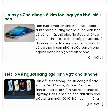
Galaxy S7 sẽ dùng vỏ kim loại nguyên khối siêu
bền
Hơn nữa, smartphone mới của Apple
được hãng quảng cáo là dùng kính bảo
vệ cứng nhất thế giới. Nó được chế tạo
với quá trình trao đổi ion kép phức tạp, từ
đó nâng cao độ cứng ở cấp độ phân tử
và trở thành sản phẩm siêu cứng trong
ngành công nghiệp smartphone.
[Chi tiết...]
Tiết lộ về người sáng tạo ‘linh vật’ cho iPhone
Lần đầu tiên trong lịch sử công bố các
sản phẩm iPhone, Apple lựa chọn hình
ảnh chú cá chọi Xiêm rực rỡ (Siamese
Fighting Fish) làm hình ảnh đại diện cho
siêu phẩm mới. Có lẽ, bên cạnh những...
[Chi tiết...]