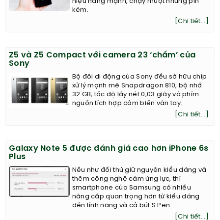
hiệu năng mạnh, chạy mượt nhưng pin
kém.
[Chi tiết...]
Z5 và Z5 Compact với camera 23 ‘chấm’ của
Sony
Bộ đôi di động của Sony đều sở hữu chip
xử lý mạnh mẽ Snapdragon 810, bộ nhớ
32 GB, tốc độ lấy nét 0,03 giây và phím
nguồn tích hợp cảm biến vân tay.
[Chi tiết...]
Galaxy Note 5 được đánh giá cao hơn iPhone 6s
Plus
Nếu như đối thủ giữ nguyên kiểu dáng và
thêm công nghệ cảm ứng lực, thì
smartphone của Samsung có nhiều
nâng cấp quan trọng hơn từ kiểu dáng
đến tính năng và cả bút S Pen.
[Chi tiết...]