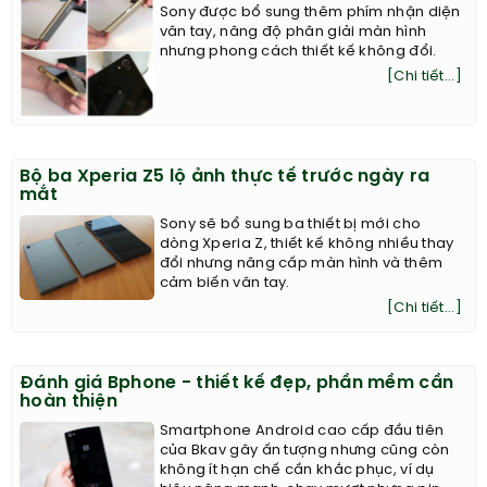
Sony được bổ sung thêm phím nhận diện
vân tay, nâng độ phân giải màn hình
nhưng phong cách thiết kế không đổi.
[Chi tiết...]
Bộ ba Xperia Z5 lộ ảnh thực tế trước ngày ra
mắt
Sony sẽ bổ sung ba thiết bị mới cho
dòng Xperia Z, thiết kế không nhiều thay
đổi nhưng nâng cấp màn hình và thêm
cảm biến vân tay.
[Chi tiết...]
Đánh giá Bphone - thiết kế đẹp, phần mềm cần
hoàn thiện
Smartphone Android cao cấp đầu tiên
của Bkav gây ấn tượng nhưng cũng còn
không ít hạn chế cần khắc phục, ví dụ