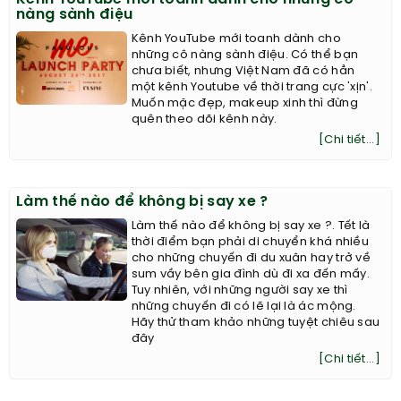
nàng sành điệu
Kênh YouTube mới toanh dành cho
những cô nàng sành điệu. Có thể bạn
chưa biết, nhưng Việt Nam đã có hẳn
một kênh Youtube về thời trang cực 'xịn'.
Muốn mặc đẹp, makeup xinh thì đừng
quên theo dõi kênh này.
[Chi tiết...]
Làm thế nào để không bị say xe ?
Làm thế nào để không bị say xe ?. Tết là
thời điểm bạn phải di chuyển khá nhiều
cho những chuyến đi du xuân hay trở về
sum vầy bên gia đình dù đi xa đến mấy.
Tuy nhiên, với những người say xe thì
những chuyến đi có lẽ lại là ác mộng.
Hãy thử tham khảo những tuyệt chiêu sau
đây
[Chi tiết...]