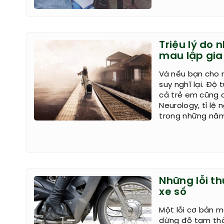
Triệu lý do 
mau lập gia
Và nếu bạn cho 
suy nghĩ lại. Độ 
cả trẻ em cũng c
Neurology, tỉ lệ
trong những năm
Những lỗi t
xe số
Một lỗi cơ bản m
dừng đỗ tạm thời