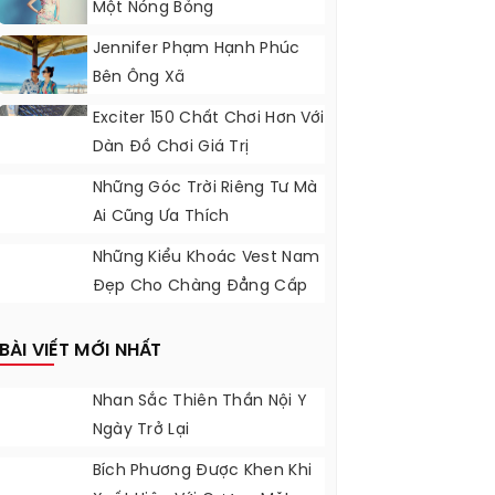
Một Nóng Bỏng
Jennifer Phạm Hạnh Phúc
Bên Ông Xã
Exciter 150 Chất Chơi Hơn Với
Dàn Đồ Chơi Giá Trị
Những Góc Trời Riêng Tư Mà
Ai Cũng Ưa Thích
Những Kiểu Khoác Vest Nam
Đẹp Cho Chàng Đẳng Cấp
Dự Tiệc
BÀI VIẾT MỚI NHẤT
Nhan Sắc Thiên Thần Nội Y
Ngày Trở Lại
Bích Phương Được Khen Khi