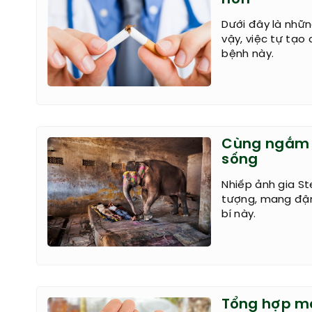
Dưới đây là nhữn
vậy, việc tự tạo
bệnh này.
Cùng ngắm 
sống
Nhiếp ảnh gia St
tượng, mang đậm
bí này.
Tổng hợp m