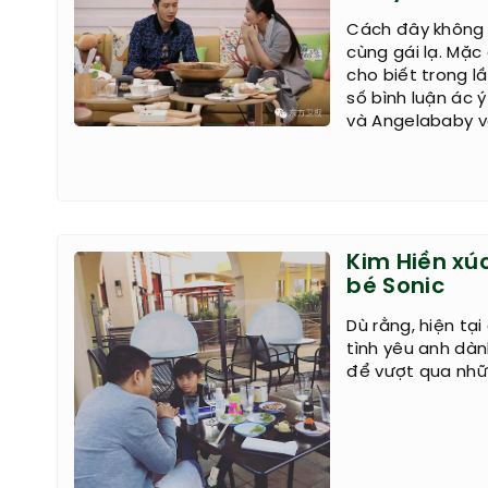
Cách đây không l
cùng gái lạ. Mặc
cho biết trong 
số bình luận ác 
và Angelababy v
Kim Hiền xú
bé Sonic
Dù rằng, hiện tạ
tình yêu anh dà
để vượt qua nhữ