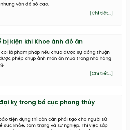
 nhưng vẫn để số cao.
[Chi tiết...]
 bị kiện khi Khoe ảnh đồ ăn
ị coi là phạm pháp nếu chưa được sự đồng thuận
 được phép chụp ảnh món ăn mua trong nhà hàng
g.
[Chi tiết...]
đại kỵ trong bố cục phong thủy
ảo tiện dụng thì còn cần phải tạo cho người sử
ề sức khỏe, tâm trạng và sự nghiệp. Thì việc sắp