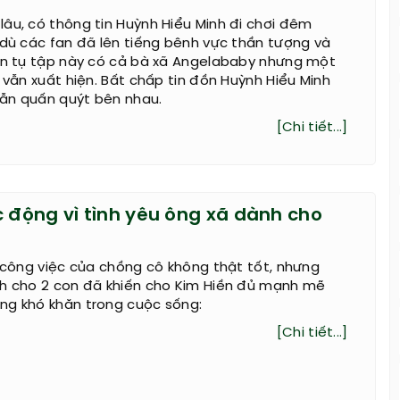
âu, có thông tin Huỳnh Hiểu Minh đi chơi đêm
 dù các fan đã lên tiếng bênh vực thần tượng và
lần tụ tập này có cả bà xã Angelababy nhưng một
ý vẫn xuất hiện. Bất chấp tin đồn Huỳnh Hiểu Minh
ẫn quấn quýt bên nhau.
[Chi tiết...]
c động vì tình yêu ông xã dành cho
i công việc của chồng cô không thật tốt, nhưng
nh cho 2 con đã khiến cho Kim Hiền đủ mạnh mẽ
ng khó khăn trong cuộc sống:
[Chi tiết...]