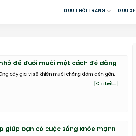
GUU THỜI TRANG
GUU XE
nhỏ để đuổi muỗi một cách đễ dàng
ững cây gia vị sẽ khiến muỗi chẳng dám đến gần.
[Chi tiết...]
p giúp bạn có cuộc sống khỏe mạnh