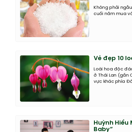
Không phải ngẫu
cuối năm mua vôi
Vẻ đẹp 10 lo
Loài hoa độc đáo
ở Thái Lan (gần 
vực khác phía Đ
Huỳnh Hiểu M
Baby”