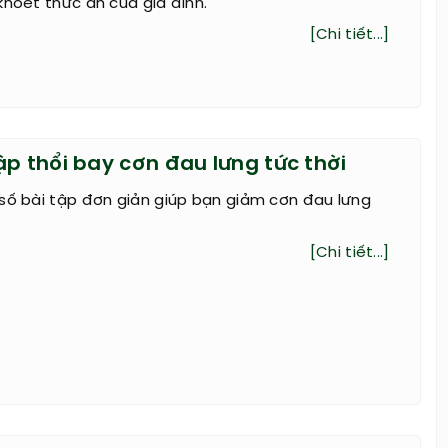
khoét thức ăn của gia đình.
[Chi tiết...]
ập thổi bay cơn đau lưng tức thời
số bài tập đơn giản giúp bạn giảm cơn đau lưng
[Chi tiết...]