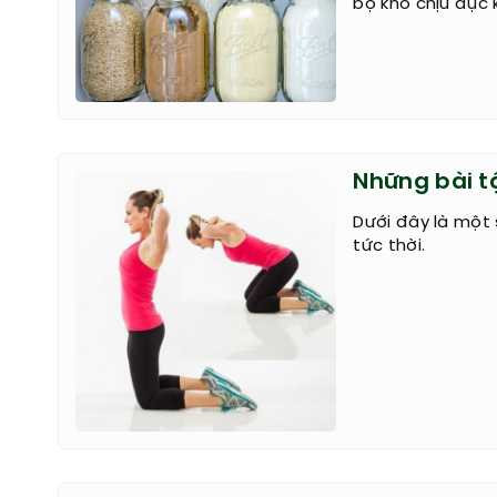
bọ khó chịu đục 
Những bài t
Dưới đây là một 
tức thời.