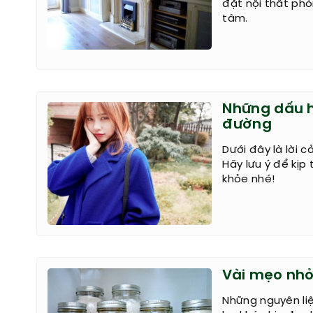
đặt nội thất ph
tâm.
Những dấu h
đường
Dưới đây là lời 
Hãy lưu ý để kịp
khỏe nhé!
Vài mẹo nhỏ
Những nguyên liệ