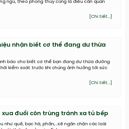
òng ngủ, theo phong thủy cũng là điều cần quan
[Chi tiết...]
iệu nhận biết cơ thể đang dư thừa
cảnh báo cho biết cơ thể bạn đang dư thừa đường.
 thời kiểm soát trước khi chúng ảnh hưởng tới sức
[Chi tiết...]
 xua đuổi côn trùng tránh xa tủ bếp
u như quế, bạc hà, phấn,...sẽ ngăn chặn các loài