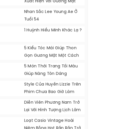
Xuất Hiện Với Gương Mặt
Khác Lạ
Nhan Sắc Lee Young Ae Ở
Tuổi 54
1 Huỳnh Hiểu Minh Khác Lạ ?
5 Kiểu Tóc Mái Giúp Thon
Gọn Gương Mặt Một Cách
Tự Nhiên
5 Món Thời Trang Tối Màu
Giúp Nàng Tôn Dáng
Style Của Huyền Lizzie Trên
Phim Chưa Bao Giờ Làm
Khán Giả Thất Vọng
Diễn Viên Phương Nam Trở
Lại Với Hình Tượng Lịch Lãm
Loạt Casio Vintage Hoài
Niệm Bỗng Hot Rần Rần Trở