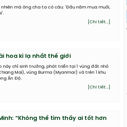
 nhiên mà ông cha ta có câu: 'Đầu năm mua muối,
'.
[Chi tiết...]
ài hoa kì lạ nhất thế giới
 này chỉ sinh trưởng, phát triển tại 1 vùng đất nhỏ
Chiang Mai), vùng Burma (Myanmar) và trên 1 khu
ông Ấn Độ.
[Chi tiết...]
inh: “Không thể tìm thấy ai tốt hơn