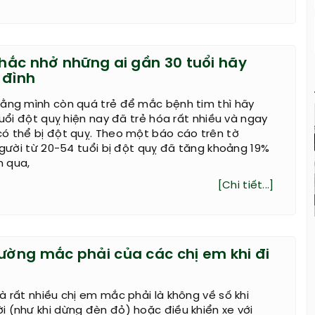
nhắc nhở những ai gần 30 tuổi hãy
 đình
rằng mình còn quá trẻ để mắc bệnh tim thì hãy
tuổi đột quỵ hiện nay đã trẻ hóa rất nhiều và ngay
ó thể bị đột quỵ. Theo một báo cáo trên tờ
 người từ 20-54 tuổi bị đột quỵ đã tăng khoảng 19%
 qua,
[Chi tiết...]
hường mắc phải của các chị em khi đi
à rất nhiều chị em mắc phải là không về số khi
 (như khi dừng đèn đỏ) hoặc điều khiển xe với