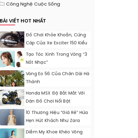
Công Nghệ Cuộc Sống
BÀI VIẾT HOT NHẤT
Đồ Chơi Khỏe Khoắn, Cứng
Cáp Của Xe Exciter 150 Kiểu
Indonesia
Tạo Tóc Xinh Trong Vòng “3
Nốt Nhạc”
Vòng Eo 56 Của Chân Dài Hà
Thành
Honda MSX Độ Bắt Mắt Với
Dàn Đồ Chơi Nổi Bật
10 Thương Hiệu “giá Rẻ” Hứa
Hẹn Hút Khách Như Zara
Diễm My Khoe Khéo Vòng