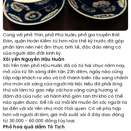
Cùng với phở Thìn, phở Phú Xuân, phở gia truyền Bát
Đàn, quận Hoàn Kiếm từ hơn nửa thế kỷ trước đã góp
phần làm nên nét ẩm thực tinh tế, độc đáo riêng có
của người dân đất kinh kỳ.
Xôi yến Nguyễn Hữu Huân
Xôi Yến trên phố Hữu Huân đã có từ hai chục năm nay,
mở cửa từ 5h sáng đến tận 23h đêm, ngày nào cũng
tấp nập khách ra vào và trở thành biến tấu sang chảnh
cho món xôi sáng của người Hà Nội. Nếu đã phải lòng
thứ xôi làm từ gạo nếp cái hoa vàng cùng hương vị
đậm đà của ruốc và hành khô giòn tan thì khó có thể
nào quên được. Để rồi cứ mỗi khi muốn ăn xôi, người ta
lại đến với xôi Yến như một thói quen. Có vẻ phù hợp
hơn với người đi làm, giá mỗi suất xôi ở đây dao động
từ 30.000 - 60.000 đồng tùy loại.
Phố hoa quả dầm Tô Tịch