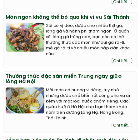
[Chi tiết...]
Món ngon không thể bỏ qua khi vi vu Sài Thành
Xôi có vị dẻo, được cho nhiều thịt gà,
lòng gà và hành phi thơm ngon. Ở quán
xôi lòng gà trứng non, bạn còn có thể
thưởng thức các món như đùi gà rô-ti,
mề gà rô-ti và nhiều món hấp dẫn khác
nữa.
[Chi tiết...]
Thưởng thức đặc sản miền Trung ngay giữa
lòng Hà Nội
Mỗi món có hương vị riêng, tuy nhỏ
nhưng được chế biến rất công phu và ăn
kèm với một loại nước chấm riêng. Các
quán Huế ở Hà Nội cho bạn tham khảo
nằm trên đường Láng Hạ, Hàng Bông,
Thái Thịnh...
[Chi tiết...]