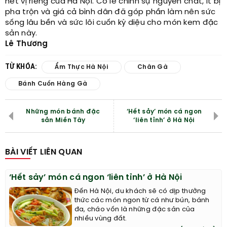
nét vị riêng của Hà Nội. Có lẽ chính sự nguyên chất, ít bị
pha trộn và giá cả bình dân đã góp phần làm nên sức
sống lâu bền và sức lôi cuốn kỳ diệu cho món kem đặc
sản này.
Lê Thương
TỪ KHÓA:
Ẩm Thực Hà Nội
Chân Gà
Bánh Cuốn Hàng Gà
Những món bánh đặc
‘Hết sảy’ món cá ngon
sản Miền Tây
‘liên tỉnh’ ở Hà Nội
BÀI VIẾT LIÊN QUAN
‘Hết sảy’ món cá ngon ‘liên tỉnh’ ở Hà Nội
Đến Hà Nội, du khách sẽ có dịp thưởng
thức các món ngon từ cá như bún, bánh
đa, cháo vốn là những đặc sản của
nhiều vùng đất.