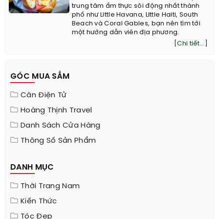
trung tâm ẩm thực sôi động nhất thành
phố như Little Havana, Little Haiti, South
Beach và Coral Gables, bạn nên tìm tới
một hướng dẫn viên địa phương.
[Chi tiết...]
GÓC MUA SẮM
Cân Điện Tử
Hoàng Thịnh Travel
Danh Sách Cửa Hàng
Thông Số Sản Phẩm
DANH MỤC
Thời Trang Nam
Kiến Thức
Tóc Đẹp