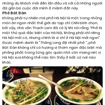
những du khách mới đến lần đầu và với cả những người
đã gắn bó cuộc đời mình ở mảnh đất này.
Phở Bát Đàn
Không phải tự nhiên mà phở Hà Nội là một trong những
món ăn ngon nhất thế giới do tạp chí CNN bình chọn,
bởi vậy, nhà văn Thạch Lam đã có lý khi nói rằng “Phở là
một thứ quà đặc biệt của Hà Nội, không phải chỉ riêng
Hà Nội mới có, nhưng chính là vì chỉ ở Hà Nội mới ngon".
Được mệnh danh là "Thăng Long đệ nhất phở ", phở
Bát Đàn không chỉ có hương vị thơm ngon đặc biệt mà
phảng phất trong từng góc quán nhỏ còn mang nét vị
Hà Nội xưa không thể nào tìm thấy ở bất cứ nơi nào
khác.