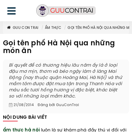
GUU CON TRAI
ẨM THỰC
GỌI TÊN PHỐ HÀ NỘI QUA NHỮNG M
Gọi tên phố Hà Nội qua những
món ăn
Bí quyết để có thương hiệu lâu năm ấy là ở loại
đậu mơ mịn, thơm và béo ngậy làm ở làng Mai
Động (nay thuộc quận Hoàng Mai, Hà Nội) và thứ
mắm tôm được đặt mua tận trong Thanh Hóa với
màu sắc tươi hồng hương vị đặc biệt, khác biệt
so với những loại mắm khác.
21/08/2014
Đăng bởi
GuuConTrai
NỘI DUNG BÀI VIẾT
ẩm thực hà nội
luôn là sự khám phá đầy thú vị đối với