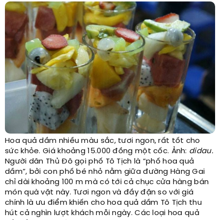
Hoa quả dầm nhiều màu sắc, tươi ngon, rất tốt cho
sức khỏe. Giá khoảng 15.000 đồng một cốc. Ảnh:
didau.
Người dân Thủ Đô gọi phố Tô Tịch là “phố hoa quả
dầm”, bởi con phố bé nhỏ nằm giữa đường Hàng Gai
chỉ dài khoảng 100 m mà có tới cả chục cửa hàng bán
món quà vặt này. Tươi ngon và đầy đặn so với giá
chính là ưu điểm khiến cho hoa quả dầm Tô Tịch thu
hút cả nghìn lượt khách mỗi ngày. Các loại hoa quả