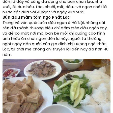
dầm ở đây vô cùng đa dạng cho bạn chọn lựa, như
xoài, ổi, dưa hấu, táo, chuối, mít, dâu… và ngon nhất là
nước cốt dừa với vị ngọt và ngậy vừa vừa.
Bún đậu mắm tôm ngõ Phất Lộc
Trong vô vàn quán bún đậu ngon ở Hà Nội, những cái
tên đã thành thương hiệu chỉ đếm trên đầu ngón tay,
và để có một nơi mời bạn bè mỗi khi quảng cáo hình
ảnh thức ăn chơi ngon đến lạ này, người ta thường
nghĩ ngay đến quán của gia đình chị Hương ngõ Phất
Lộc, từ thời mẹ chồng chị truyền lại đến nay đã hơn 40
năm.