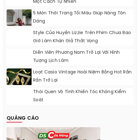
Một Cách Tự Nhiên
5 Món Thời Trang Tối Màu Giúp Nàng Tôn
Dáng
Style Của Huyền Lizzie Trên Phim Chưa Bao
Giờ Làm Khán Giả Thất Vọng
Diễn Viên Phương Nam Trở Lại Với Hình
Tượng Lịch Lãm
Loạt Casio Vintage Hoài Niệm Bỗng Hot Rần
Rần Trở Lại
Thói Quen Vô Tình Khiến Tóc Không Kiểm
Soát
QUẢNG CÁO