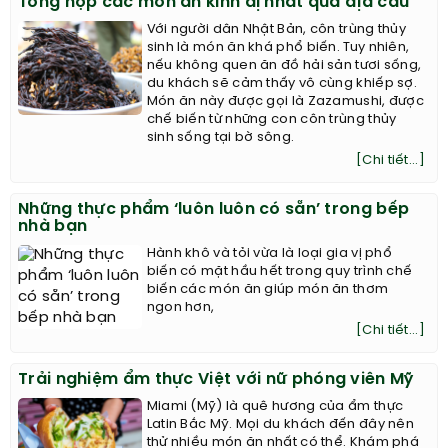
Tổng hợp các món ăn kinh dị nhất quả địa cầu
Với người dân Nhật Bản, côn trùng thủy
sinh là món ăn khá phổ biến. Tuy nhiên,
nếu không quen ăn đồ hải sản tươi sống,
du khách sẽ cảm thấy vô cùng khiếp sợ.
Món ăn này được gọi là Zazamushi, được
chế biến từ những con côn trùng thủy
sinh sống tại bờ sông.
[Chi tiết...]
Những thực phẩm ‘luôn luôn có sẵn’ trong bếp
nhà bạn
Hành khô và tỏi vừa là loại gia vị phổ
biến có mặt hầu hết trong quy trình chế
biến các món ăn giúp món ăn thơm
ngon hơn,
[Chi tiết...]
Trải nghiệm ẩm thực Việt với nữ phóng viên Mỹ
Miami (Mỹ) là quê hương của ẩm thực
Latin Bắc Mỹ. Mọi du khách đến đây nên
thử nhiều món ăn nhất có thể. Khám phá