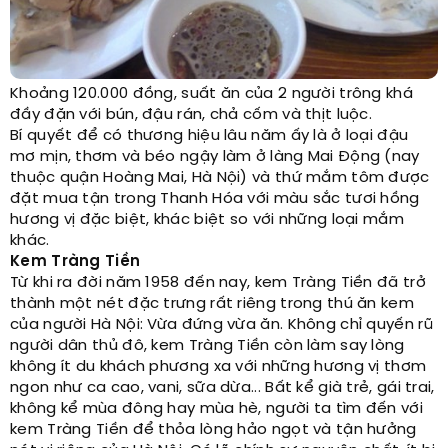
Khoảng 120.000 đồng, suất ăn của 2 người trông khá
đầy đặn với bún, đậu rán, chả cốm và thịt luộc.
Bí quyết để có thương hiệu lâu năm ấy là ở loại đậu
mơ mịn, thơm và béo ngậy làm ở làng Mai Động (nay
thuộc quận Hoàng Mai, Hà Nội) và thứ mắm tôm được
đặt mua tận trong Thanh Hóa với màu sắc tươi hồng
hương vị đặc biệt, khác biệt so với những loại mắm
khác.
Kem Tràng Tiền
Từ khi ra đời năm 1958 đến nay, kem Tràng Tiền đã trở
thành một nét đặc trưng rất riêng trong thú ăn kem
của người Hà Nội: Vừa đứng vừa ăn. Không chỉ quyến rũ
người dân thủ đô, kem Tràng Tiền còn làm say lòng
không ít du khách phương xa với những hương vị thơm
ngon như ca cao, vani, sữa dừa... Bất kể già trẻ, gái trai,
không kể mùa đông hay mùa hè, người ta tìm đến với
kem Tràng Tiền để thỏa lòng hảo ngọt và tận hưởng