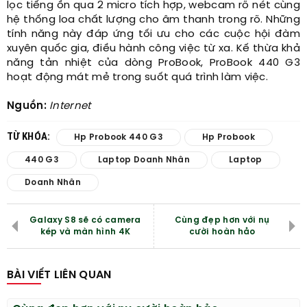
lọc tiếng ồn qua 2 micro tích hợp, webcam rõ nét cùng
hệ thống loa chất lượng cho âm thanh trong rõ. Những
tính năng này đáp ứng tối ưu cho các cuộc hội đàm
xuyên quốc gia, điều hành công việc từ xa. Kế thừa khả
năng tản nhiệt của dòng ProBook, ProBook 440 G3
hoạt động mát mẻ trong suốt quá trình làm việc.
Nguồn:
Internet
TỪ KHÓA:
Hp Probook 440 G3
Hp Probook
440 G3
Laptop Doanh Nhân
Laptop
Doanh Nhân
Galaxy S8 sẽ có camera
Cùng đẹp hơn với nụ
kép và màn hình 4K
cười hoàn hảo
BÀI VIẾT LIÊN QUAN