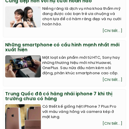
Cùng đẹp hơn với nụ cười hoàn hảo
Niềng răng là dịch vụ nha khoa thẩm mỹ
đang được các bạn trẻ ưa chuộng và
chọn lựa để có hàm răng đẹp và nụ cười
hoàn hảo.
[Chi tiết...]
Những smartphone có cấu hình mạnh nhất mới
xuất hiện
Một loạt sản phẩm mới từ HTC, Sony hay
những thương hiệu mới như Huawei,
OnePlus. Sau nửa đầu năm kém sôi
động, phân khúc smartphone cao cấp.
[Chi tiết...]
Trung Quốc đã có hàng nhái iphone 7 khi thị
trường chưa có hàng
Có thiết kế giống hệt iPhone 7 Plus Pro
với màu vàng hồng và camera kép ở
mặt lưng.
[Chi tiết...]