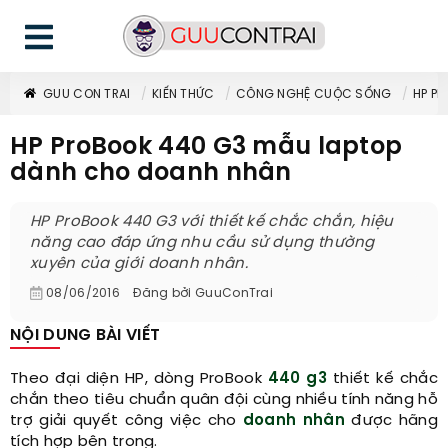
GUU CON TRAI
KIẾN THỨC
CÔNG NGHỆ CUỘC SỐNG
HP P
HP ProBook 440 G3 mẫu laptop
dành cho doanh nhân
HP ProBook 440 G3 với thiết kế chắc chắn, hiệu
năng cao đáp ứng nhu cầu sử dụng thường
xuyên của giới doanh nhân.
08/06/2016
Đăng bởi
GuuConTrai
NỘI DUNG BÀI VIẾT
Theo đại diện HP, dòng ProBook
440 g3
thiết kế chắc
chắn theo tiêu chuẩn quân đội cùng nhiều tính năng hỗ
trợ giải quyết công việc cho
doanh nhân
được hãng
tích hợp bên trong.