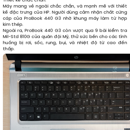
Thiết kế chắc chắn.
Máy mang vẻ ngoài chắc chắn, và mạnh mẽ với thiết
kế đặc trưng của HP. Người dùng cảm nhận chất cứng
cáp của ProBook 440 G3 nhờ khung máy làm từ hợp
kim thép.
Ngoài ra, ProBook 440 G3 còn vượt qua 9 bài kiểm tra
Mil-Std 810G của quân đội Mỹ, thử sức bền cho các tình
huống bị rơi, sốc, rung, bụi, và nhiệt độ từ cao đến
thấp.