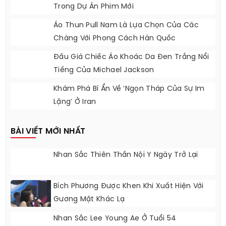
Trong Dự Án Phim Mới
Áo Thun Pull Nam Là Lựa Chọn Của Các
Chàng Với Phong Cách Hàn Quốc
Đấu Giá Chiếc Áo Khoác Da Đen Trắng Nổi
Tiếng Của Michael Jackson
Khám Phá Bí Ẩn Về ‘ngọn Tháp Của Sự Im
Lặng’ Ở Iran
BÀI VIẾT MỚI NHẤT
Nhan Sắc Thiên Thần Nội Y Ngày Trở Lại
Bích Phương Được Khen Khi Xuất Hiện Với
Gương Mặt Khác Lạ
Nhan Sắc Lee Young Ae Ở Tuổi 54