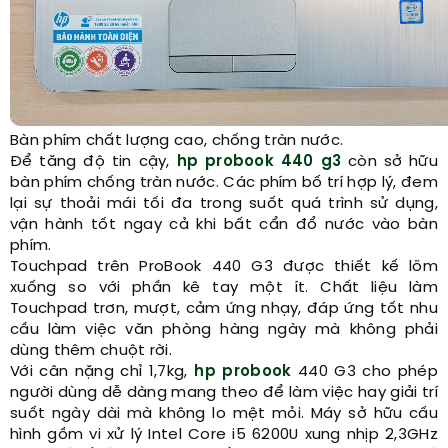
Bàn phím chất lượng cao, chống tràn nước.
Để tăng độ tin cậy,
hp probook 440 g3
còn sở hữu
bàn phím chống tràn nước. Các phím bố trí hợp lý, đem
lại sự thoải mái tối đa trong suốt quá trình sử dụng,
vận hành tốt ngay cả khi bất cẩn đổ nước vào bàn
phím.
Touchpad trên ProBook 440 G3 được thiết kế lõm
xuống so với phần kê tay một ít. Chất liệu làm
Touchpad trơn, mượt, cảm ứng nhạy, đáp ứng tốt nhu
cầu làm việc văn phòng hàng ngày mà không phải
dùng thêm chuột rời.
Với cân nặng chỉ 1,7kg,
hp probook
440 G3 cho phép
người dùng dễ dàng mang theo để làm việc hay giải trí
suốt ngày dài mà không lo mệt mỏi. Máy sở hữu cấu
hình gồm vi xử lý Intel Core i5 6200U xung nhịp 2,3GHz