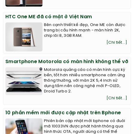
HTC One ME đã có mặt ở Việt Nam
Bên cạnh thiết kế đẹp, One ME còn được
trang bị cấu hình mạnh - màn hình 2K,
chip lõi 8, 3GB RAM.
[Chi tiết...]
Smartphone Motorola có màn hình không thể vỡ
Motorola quảng cáo có màn hình cực kỳ
bền, tốt hơn nhiều smartphone cảm ứng
thông thường, với màn 2K 5,4 inch sử
dụng tấm nền công nghệ mới P-OLED,
Droid Turbo 2.
[Chi tiết...]
10 phần mềm mới được cập nhật trên Bphone
Phiên bản cập nhật mới bphone có đuôi
mã 10033VN được phát hành thông qua
hình thức OTA, người dùng có thể thể