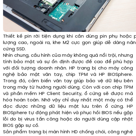
Thiết kế pin rời tiện dụng khi cần dùng pin phụ hoặc 
lượng cao, ngoài ra, khe M2 cực gọn giúp dễ dàng nâ
cứng SSD.
Nhìn chung, cấu hình của máy không quá nổi trội, nhưng
tính bảo mật và sự ổn định được đề cao để phù hợp
với đối tượng doanh nhân. HP trang bị cho máy công
nghệ bảo mật vân tay, chip TPM và HP BIOSphere.
Trong đó, cảm biến vân tay giúp bảo vệ dữ liệu bên
trong máy từ hướng người dùng. Còn với con chip TPM
và phần mềm HP Client Security, ổ cứng sẽ được mã
hóa hoàn toàn. Nhờ vậy chỉ duy nhất một máy có thể
đọc được những dữ liệu mật lưu trên ổ cứng. HP
BIOSphere tự động phát hiện và phục hồi BIOS nếu gặp
lỗi do bị virus tấn công hoặc do người dùng cập nhật
BIOS gặp sự cố.
Sản phẩm trang bị màn hình HD chống chói, công nghệ