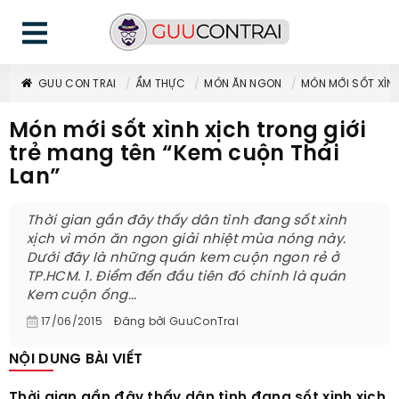
GUU CON TRAI
ẨM THỰC
MÓN ĂN NGON
MÓN MỚI SỐT XÌNH
Món mới sốt xình xịch trong giới
trẻ mang tên “Kem cuộn Thái
Lan”
Thời gian gần đây thấy dân tình đang sốt xình
xịch vì món ăn ngon giải nhiệt mùa nóng này.
Dưới đây là những quán kem cuộn ngon rẻ ở
TP.HCM. 1. Điểm đến đầu tiên đó chính là quán
Kem cuộn ống...
17/06/2015
Đăng bởi
GuuConTrai
NỘI DUNG BÀI VIẾT
Thời gian gần đây thấy dân tình đang sốt xình xịch