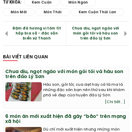
TỪ KHÓA:
Kem Cuộn
Món Ngon
Món Mới
Món Thái
Kem Cuộn Thái Lan
Đậm đà hương vị tôm tít
Chua dịu, ngọt ngào với
hấp bia sả - đặc sản
món gỏi tỏi và hàu son
biển xứ Thanh
trên đảo Lý Sơn
BÀI VIẾT LIÊN QUAN
Chua dịu, ngọt ngào với món gỏi tỏi và hàu son
trên đảo Lý Sơn
Hàu son, gỏi tỏi, cua dẹt hay cá tà ma là
những đặc sản bạn nên thử sau khi khám
phá vẻ đẹp của huyện đảo Lý Sơn.
[Chi tiết...]
6 món ăn mới xuất hiện đã gây “bão” trên mạng
xã hội
Dù chỉ mới xuất hiện nhưng những món