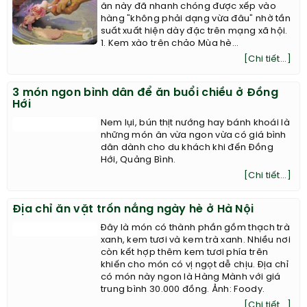
ăn này đã nhanh chóng được xếp vào
hàng "không phải dạng vừa đâu" nhờ tần
suất xuất hiện dày đặc trên mạng xã hội.
1. Kem xào trên chảo Mùa hè...
[Chi tiết...]
3 món ngon bình dân để ăn buổi chiều ở Đồng
Hới
Nem lụi, bún thịt nướng hay bánh khoái là
những món ăn vừa ngon vừa có giá bình
dân dành cho du khách khi đến Đồng
Hới, Quảng Bình.
[Chi tiết...]
Địa chỉ ăn vặt trốn nắng ngày hè ở Hà Nội
Đây là món có thành phần gồm thạch trà
xanh, kem tươi và kem trà xanh. Nhiều nơi
còn kết hợp thêm kem tươi phía trên
khiến cho món có vị ngọt dễ chịu. Địa chỉ
có món này ngon là Hàng Mành với giá
trung bình 30.000 đồng. Ảnh: Foody.
[Chi tiết...]