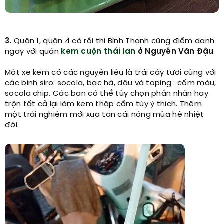
3.
Quận 1, quận 4 có rồi thì Bình Thạnh cũng điểm danh
ngay với quán
kem cuộn thái lan
ở Nguyễn Văn Đậu
.
Một xe kem có các nguyên liệu là trái cây tươi cùng với
các bình siro: socola, bạc hà, dâu và toping : cốm màu,
socola chip. Các bạn có thể tùy chọn phần nhân hay
trộn tất cả lại làm kem thập cẩm tùy ý thích. Thêm
một trải nghiệm mới xua tan cái nóng mùa hè nhiệt
đới.