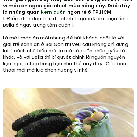
vì món ăn ngon giải nhiệt mùa nóng này. Dưới đây
là những quán
kem cuộn
ngon rẻ ở TP.HCM.
1. Điểm đến đầu tiên đó chính là quán Kem cuộn ống
Bella ở ngay trung tâm quận 1.
Là một món ăn mới nhưng để hút khách, nhất là với
giới trẻ sành ăn ở Sài Gòn thì yêu cầu không chỉ dừng
lại ở cách chế biến mới lạ mà còn cần những yếu tố
khác. Và với Bella thì bí quyết chính là nguồn nguyên
liệu ngoại nhập hùng hậu như thế này đây. Các bạn
thoải mái mà lựa chọn hương vị nhé.