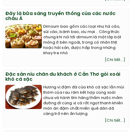
Đây là bữa sáng truyền thống của các nước
châu Á
Dimsum bao gồm các loại như há cảo,
sủi cảo, bánh bao, xíu mại... Công thức
chung khi nói tới dimsum là một lớp bột
mỏng ở bên ngoài, trong có nhân thịt
hoặc hải sản, được hấp trong những
khay tre nhỏ.
[Chi tiết...]
Đặc sản níu chân du khách ở Cần Thơ gỏi xoài
khô cá sặc
Hương vị đậm đà của khô cá sặc lẫn mùi
thơm của rau răm kết hợp cùng xoài
chua và hành tím hăng thấm nước mắm
đường đi cùng vị cà rốt ngọt thanh khiến
món ăn đậm chất miền quê dân dã
càng trở nên ấn tượng.
[Chi tiết...]