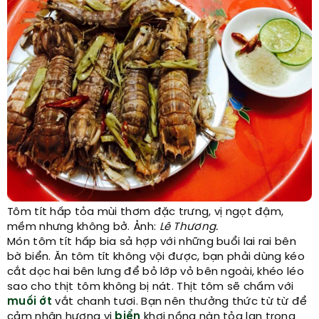
Tôm tít hấp tỏa mùi thơm đặc trưng, vị ngọt đậm,
mềm nhưng không bở. Ảnh:
Lê Thương.
Món tôm tít hấp bia sả hợp với những buổi lai rai bên
bờ biển. Ăn tôm tít không vội được, bạn phải dùng kéo
cắt dọc hai bên lưng để bỏ lớp vỏ bên ngoài, khéo léo
sao cho thịt tôm không bị nát. Thịt tôm sẽ chấm với
muối ớt
vắt chanh tươi. Bạn nên thưởng thức từ từ để
cảm nhận hương vị
biển
khơi nồng nàn tỏa lan trong