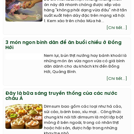
ăn này đã nhanh chóng được xếp vào
hàng "không phải dạng vừa đâu" nhờ tần
suất xuất hiện dày đặc trên mạng xã hội.
1. Kem xào trên chảo Mùa hè...
[Chi tiết...]
3 món ngon bình dân để ăn buổi chiều ở Đồng
Hới
Nem lụi, bún thịt nướng hay bánh khoái là
những món ăn vừa ngon vừa có giá bình
dân dành cho du khách khi đến Đồng
Hới, Quảng Bình.
[Chi tiết...]
Đây là bữa sáng truyền thống của các nước
châu Á
Dimsum bao gồm các loại như há cảo,
sủi cảo, bánh bao, xíu mại... Công thức
chung khi nói tới dimsum là một lớp bột
mỏng ở bên ngoài, trong có nhân thịt
hoặc hải sản, được hấp trong những
khay tre nhỏ.