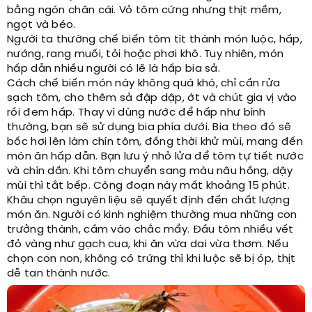
bằng ngón chân cái. Vỏ tôm cứng nhưng thịt mềm,
ngọt và béo.
Người ta thường chế biến tôm tít thành món luộc, hấp,
nướng, rang muối, tỏi hoặc phơi khô. Tuy nhiên, món
hấp dẫn nhiều người có lẽ là hấp bia sả.
Cách chế biến món này không quá khó, chỉ cần rửa
sạch tôm, cho thêm sả đập dập, ớt và chút gia vị vào
rồi đem hấp. Thay vì dùng nước để hấp như bình
thường, bạn sẽ sử dụng bia phía dưới. Bia theo đó sẽ
bốc hơi lên làm chín tôm, đồng thời khử mùi, mang đến
món ăn hấp dẫn. Bạn lưu ý nhỏ lửa để tôm tự tiết nước
và chín dần. Khi tôm chuyển sang màu nâu hồng, dậy
mùi thì tắt bếp. Công đoạn này mất khoảng 15 phút.
Khâu chọn nguyên liệu sẽ quyết định đến chất lượng
món ăn. Người có kinh nghiệm thường mua những con
trưởng thành, cầm vào chắc mẩy. Đầu tôm nhiều vết
đỏ vàng như gạch cua, khi ăn vừa dai vừa thơm. Nếu
chọn con non, không có trứng thì khi luộc sẽ bị óp, thịt
dễ tan thành nước.