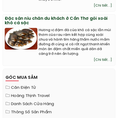
[Chi tiết...]
Đặc sản níu chân du khách ở Cần Thơ gỏi xoài
khô cá sặc
Hương vị đậm đà của khô cá sặc lẫn mùi
thơm của rau răm kết hợp cùng xoài
chua và hành tím hăng thấm nước mắm
đường đi cùng vị cà rốt ngọt thanh khiến
món ăn đậm chất miền quê dân dã
càng trở nên ấn tượng.
[Chi tiết...]
GÓC MUA SẮM
Cân Điện Tử
Hoàng Thịnh Travel
Danh Sách Cửa Hàng
Thông Số Sản Phẩm