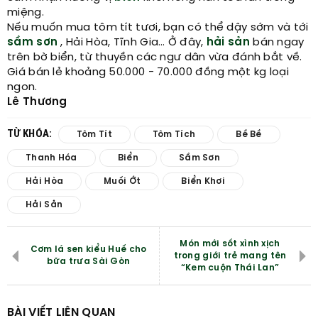
miệng.
Nếu muốn mua tôm tít tươi, bạn có thể dậy sớm và tới
sầm sơn
, Hải Hòa, Tĩnh Gia… Ở đây,
hải sản
bán ngay
trên bờ biển, từ thuyền các ngư dân vừa đánh bắt về.
Giá bán lẻ khoảng 50.000 - 70.000 đồng một kg loại
ngon.
Lê Thương
TỪ KHÓA:
Tôm Tít
Tôm Tích
Bề Bề
Thanh Hóa
Biển
Sầm Sơn
Hải Hòa
Muối Ớt
Biển Khơi
Hải Sản
Món mới sốt xình xịch
Cơm lá sen kiểu Huế cho
trong giới trẻ mang tên
bữa trưa Sài Gòn
“Kem cuộn Thái Lan”
BÀI VIẾT LIÊN QUAN