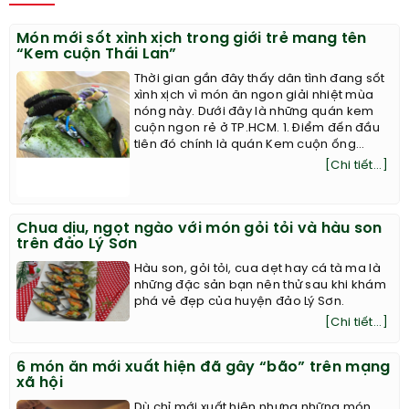
Món mới sốt xình xịch trong giới trẻ mang tên
“Kem cuộn Thái Lan”
Thời gian gần đây thấy dân tình đang sốt
xình xịch vì món ăn ngon giải nhiệt mùa
nóng này. Dưới đây là những quán kem
cuộn ngon rẻ ở TP.HCM. 1. Điểm đến đầu
tiên đó chính là quán Kem cuộn ống...
[Chi tiết...]
Chua dịu, ngọt ngào với món gỏi tỏi và hàu son
trên đảo Lý Sơn
Hàu son, gỏi tỏi, cua dẹt hay cá tà ma là
những đặc sản bạn nên thử sau khi khám
phá vẻ đẹp của huyện đảo Lý Sơn.
[Chi tiết...]
6 món ăn mới xuất hiện đã gây “bão” trên mạng
xã hội
Dù chỉ mới xuất hiện nhưng những món