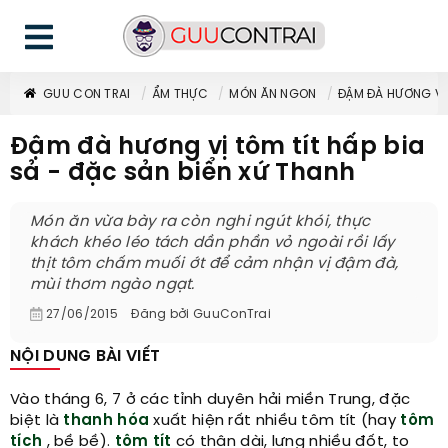
GUU CON TRAI
ẨM THỰC
MÓN ĂN NGON
ĐẬM ĐÀ HƯƠNG VỊ 
Đậm đà hương vị tôm tít hấp bia
sả - đặc sản biển xứ Thanh
Món ăn vừa bày ra còn nghi ngút khói, thực
khách khéo léo tách dần phần vỏ ngoài rồi lấy
thịt tôm chấm muối ớt để cảm nhận vị đậm đà,
mùi thơm ngào ngạt.
27/06/2015
Đăng bởi
GuuConTrai
NỘI DUNG BÀI VIẾT
Vào tháng 6, 7 ở các tỉnh duyên hải miền Trung, đặc
biệt là
thanh hóa
xuất hiện rất nhiều tôm tít (hay
tôm
tích
, bề bề).
tôm tít
có thân dài, lưng nhiều đốt, to