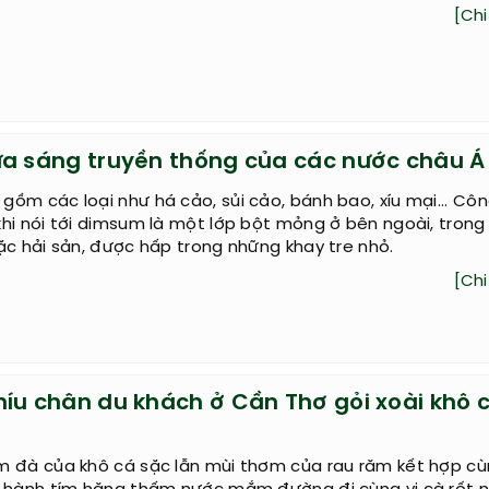
[Chi 
ữa sáng truyền thống của các nước châu Á
ồm các loại như há cảo, sủi cảo, bánh bao, xíu mại... Cô
hi nói tới dimsum là một lớp bột mỏng ở bên ngoài, trong
ặc hải sản, được hấp trong những khay tre nhỏ.
[Chi 
níu chân du khách ở Cần Thơ gỏi xoài khô 
m đà của khô cá sặc lẫn mùi thơm của rau răm kết hợp c