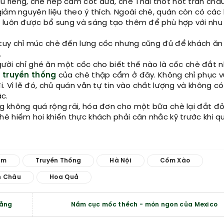
 riêng, chè nếp cẩm cốt dừa, chè Thái thốt nốt trân châ
iảm nguyên liệu theo ý thích. Ngoài chè, quán còn có các 
n luôn được bổ sung và sáng tạo thêm để phù hợp với nhu
tuy chỉ múc chè đến lưng cốc nhưng cũng đủ để khách ăn
.
 người chỉ ghé ăn một cốc cho biết thế nào là cốc chè đắt 
ị
truyền thống
của chè thập cẩm ở đây. Không chỉ phục v
. Vì lẽ đó, chủ quán vẫn tự tin vào chất lượng và không có
c.
g không quá rộng rãi, hóa đơn cho một bữa chè lại đắt đ
è hiếm hoi khiến thực khách phải cân nhắc kỹ trước khi q
ẩm
Truyền Thống
Hà Nội
Cốm Xào
n Châu
Hoa Quả
Nẵng
Nấm cục mốc thếch - món ngon của Mexico