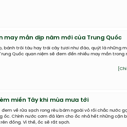
n may mắn dịp năm mới của Trung Quốc
ọ, bánh trôi tàu hay trái cây tươi như đào, quýt là những 
Trung Quốc quan niệm sẽ đem đến nhiều may mắn trong
[Chi 
hèm miền Tây khi mùa mưa tới
 đem về rửa sạch rong rêu bám ngoài vỏ rồi chắc nước g
g ốc. Chính nước cơm đã làm cho ốc nhả hết những cặn 
rên đồng. Vì thế, ốc sẽ rất sạch.