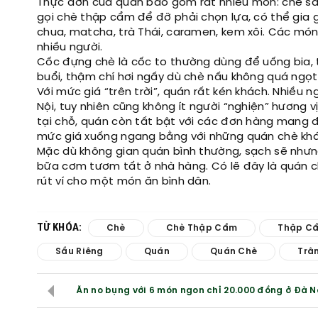
Thực đơn của quán bao gồm rất nhiều món: chè sầu
gọi chè thập cẩm để đỡ phải chọn lựa, có thể gia g
chua, matcha, trà Thái, caramen, kem xôi. Các mó
nhiều người.
Cốc đựng chè là cốc to thường dùng để uống bia, 
buổi, thậm chí hơi ngấy dù chè nấu không quá ngọt
Với mức giá “trên trời”, quán rất kén khách. Nhiều
Nội, tuy nhiên cũng không ít người “nghiện” hương v
tại chỗ, quán còn tất bật với các đơn hàng mang đi
mức giá xuống ngang bằng với những quán chè khá
Mặc dù không gian quán bình thường, sạch sẽ nhưn
bữa cơm tươm tất ở nhà hàng. Có lẽ đây là quán ch
rút ví cho một món ăn bình dân.
TỪ KHÓA:
Chè
Chè Thập Cẩm
Thập C
Sầu Riêng
Quán
Quán Chè
Trâ
Ăn no bụng với 6 món ngon chỉ 20.000 đồng ở Đà 