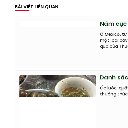
BÀI VIẾT LIÊN QUAN
Nấm cục 
Ở Mexico, từ
một loại cây
quà của Thượ
Danh sác
Ốc luộc, quẩ
thưởng thức 