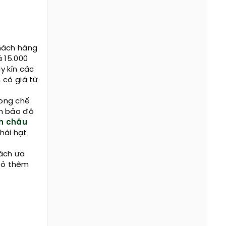
hách hàng
 15.000
y kín các
 có giá từ
rong chế
m bảo độ
n châu
hái hạt
ách ưa
 bỏ thêm