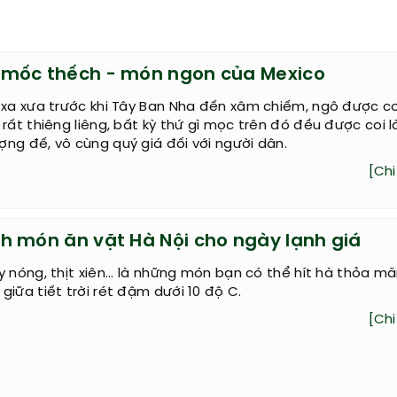
mốc thếch - món ngon của Mexico
 xa xưa trước khi Tây Ban Nha đến xâm chiếm, ngô được co
 rất thiêng liêng, bất kỳ thứ gì mọc trên đó đều được coi 
ng đế, vô cùng quý giá đối với người dân.
[Chi 
h món ăn vặt Hà Nội cho ngày lạnh giá
y nóng, thịt xiên... là những món bạn có thể hít hà thỏa m
giữa tiết trời rét đậm dưới 10 độ C.
[Chi 