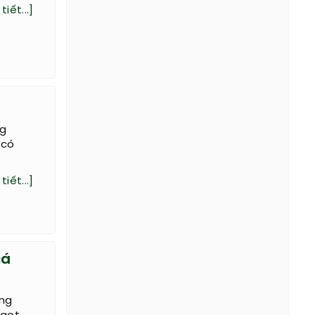
tiết...]
ng
 có
tiết...]
cá
ùng