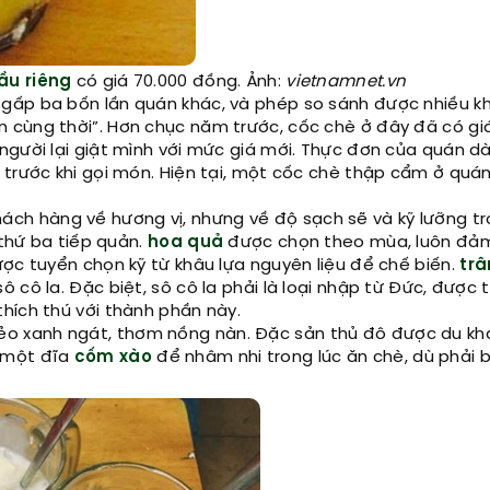
ầu riêng
có giá 70.000 đồng. Ảnh:
vietnamnet.vn
 gấp ba bốn lần quán khác, và phép so sánh được nhiều k
 cùng thời”. Hơn chục năm trước, cốc chè ở đây đã có giá
người lại giật mình với mức giá mới. Thực đơn của quán dà
 trước khi gọi món. Hiện tại, một cốc chè thập cẩm ở quán
hách hàng về hương vị, nhưng về độ sạch sẽ và kỹ lưỡng t
 thứ ba tiếp quản.
hoa quả
được chọn theo mùa, luôn đả
ược tuyển chọn kỹ từ khâu lựa nguyên liệu để chế biến.
trâ
cô la. Đặc biệt, sô cô la phải là loại nhập từ Đức, được t
hích thú với thành phần này.
o xanh ngát, thơm nồng nàn. Đặc sản thủ đô được du kh
m một đĩa
cốm xào
để nhâm nhi trong lúc ăn chè, dù phải