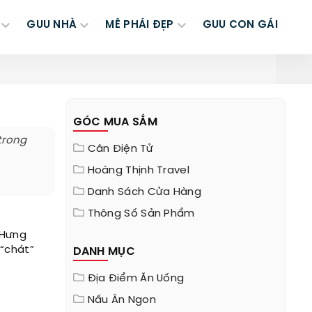
GUU NHÀ
MÊ PHÁI ĐẸP
GUU CON GÁI
GÓC MUA SẮM
trong
Cân Điện Tử
Hoàng Thịnh Travel
Danh Sách Cửa Hàng
Thông Số Sản Phẩm
 Hưng
 “chát”
DANH MỤC
Địa Điểm Ăn Uống
Nấu Ăn Ngon