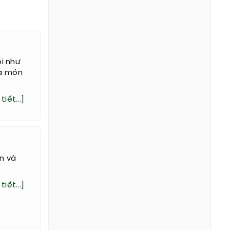
i như
là món
tiết...]
ãn và
tiết...]