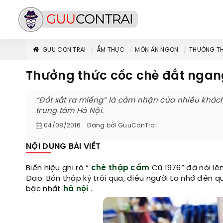
GUU CON TRAI
ẨM THỰC
MÓN ĂN NGON
THƯỞNG TH
Thưởng thức cốc chè đắt ngan
“Đắt xắt ra miếng” là cảm nhận của nhiều khách
trung tâm Hà Nội.
04/08/2016
Đăng bởi
GuuConTrai
NỘI DUNG BÀI VIẾT
Biển hiệu ghi rõ “
chè
thập cẩm
Cũ 1976” đã nói lê
Đạo. Bốn thập kỷ trôi qua, điều người ta nhớ đến q
bậc nhất
hà nội
.