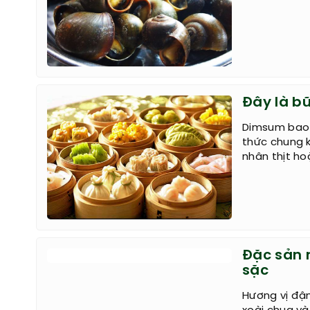
Đây là b
Dimsum bao g
thức chung k
nhân thịt ho
Đặc sản 
sặc
Hương vị đậ