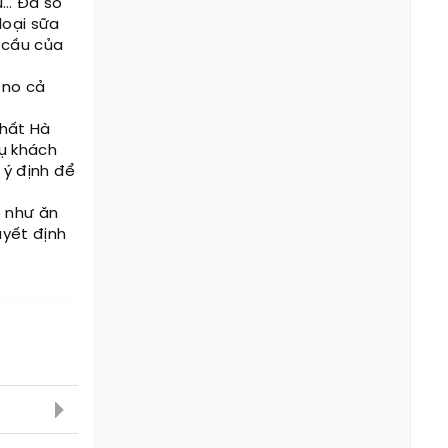
u… Đa số
loại sữa
 cầu của
 no cả
nhất Hà
ụ khách
 ý định để
ỏ như ăn
uyết định