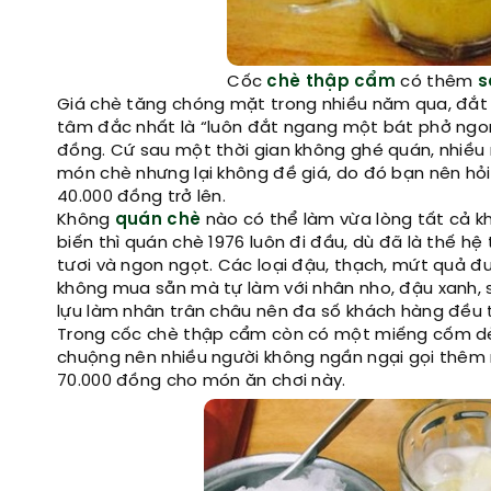
Cốc
chè thập cẩm
có thêm
s
Giá chè tăng chóng mặt trong nhiều năm qua, đắt
tâm đắc nhất là “luôn đắt ngang một bát phở ngon
đồng. Cứ sau một thời gian không ghé quán, nhiều 
món chè nhưng lại không đề giá, do đó bạn nên hỏi
40.000 đồng trở lên.
Không
quán chè
nào có thể làm vừa lòng tất cả k
biến thì quán chè 1976 luôn đi đầu, dù đã là thế hệ
tươi và ngon ngọt. Các loại đậu, thạch, mứt quả đ
không mua sẵn mà tự làm với nhân nho, đậu xanh, sô 
lựu làm nhân trân châu nên đa số khách hàng đều t
Trong cốc chè thập cẩm còn có một miếng cốm dẻ
chuộng nên nhiều người không ngần ngại gọi thê
70.000 đồng cho món ăn chơi này.