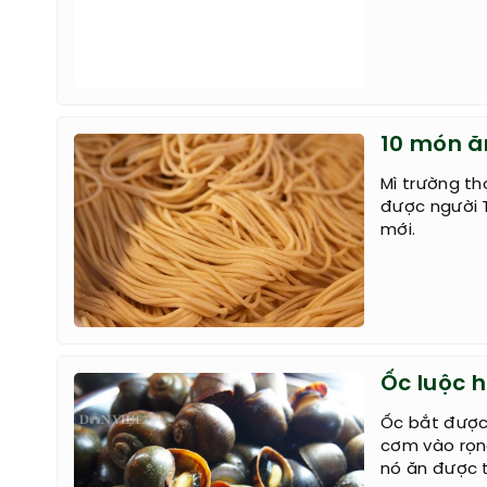
10 món ă
Mì trường th
được người 
mới.
Ốc luộc 
Ốc bắt được
cơm vào rọn
nó ăn được t