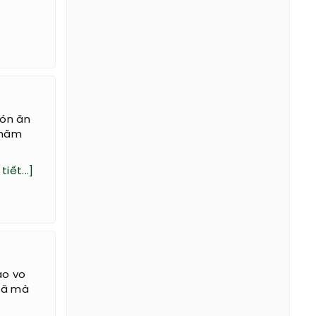
món ăn
 năm
tiết...]
ạo vo
bã mà