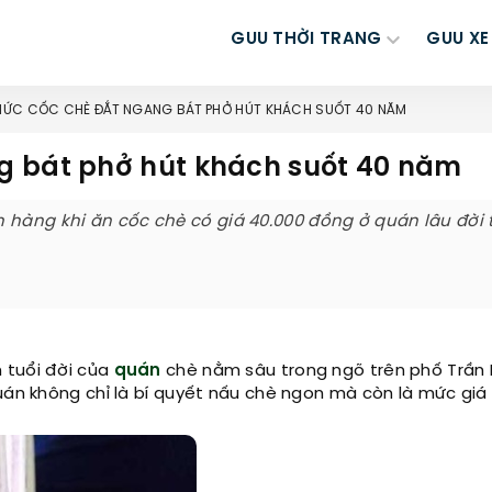
GUU THỜI TRANG
GUU XE
ỨC CỐC CHÈ ĐẮT NGANG BÁT PHỞ HÚT KHÁCH SUỐT 40 NĂM
g bát phở hút khách suốt 40 năm
 hàng khi ăn cốc chè có giá 40.000 đồng ở quán lâu đời 
n tuổi đời của
quán
chè nằm sâu trong ngõ trên phố Trần
uán không chỉ là bí quyết nấu chè ngon mà còn là mức giá