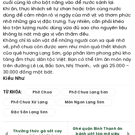
cuối cùng là cho bột năng vào để nước sánh lại.
Khi ăn, thực khách sẽ tự chan hoặc trộn cùng nước
dùng để cảm nhận rõ vị ngậy của mỡ vịt và thơm phức
nhờ những gia vị đặc trưng. Tuy nhiên, cần phải khéo
léo trộn lượng nước dùng vừa đủ sao cho nguyên liệu
không bị nát mà gia vị vẫn thấm đều.
Không chỉ là sản vật để những người con xa quê nhớ
về, phở chua còn được xem như món quà thết khách
của quê hương Lạng Sơn, góp phần làm phong phú kho
tàng ẩm thực dân tộc Việt. Bạn có thể tìm ăn món này
trên đường Lê Lai, Bắc Sơn, Nhị Thanh… với giá 25.000 –
30.000 đồng một bát.
Kiều Như
TỪ KHÓA:
Phở Chua
Phở Chua Lạng Sơn
Phở Chua Xứ Lạng
Món Ngon Lạng Sơn
Đặc Sản Lạng Sơn
Ghé quận Bình Thạnh ăn
Thưởng thức gà sốt cay
bánh ướt tóp mỡ siêu